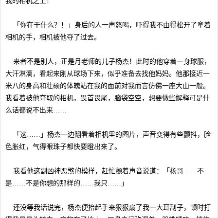
我的相机之上！
「你在干什么？！」身后的人一声怒喝，吓得我不由得松开了拿着
相机的手，相机被他夺了过去。
来者不是别人，正是月老师的儿子杨杰！此时的他穿着一身球服，
大汗淋漓，看起来刚从球场下来，似乎准备去找他妈妈。他那接近一
米八的身高和壮硕的体魄站在我的面前对我而言仿佛一座大山一般。
我看着被他夺取的相机，畏首畏尾，脑袋空空，想要做些解释可是什
么话都说不出来……
「这……」杨杰一边翻看着相机里的图片，声音变得有些颤抖，脸
色胀红，气得眼珠子都快要瞪出来了。
我看他这副凶神恶煞的模样，赶忙颤着声音说道：「杨哥……不
是……不是你想的那样的……我只……」
还没等我话说完，杨杰便抬起手来狠狠扇了我一大耳刮子，顿时打