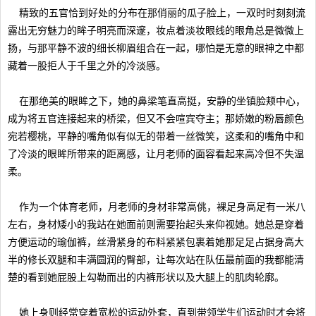
精致的五官恰到好处的分布在那俏丽的瓜子脸上，一双时时刻刻流
露出无穷魅力的眸子明亮而深邃，妆点着淡妆眼线的眼角总是微微上
扬，与那平静不波的细长柳眉组合在一起，哪怕是无意的眼神之中都
藏着一股拒人于千里之外的冷淡感。
在那绝美的眼眸之下，她的鼻梁笔直高挺，安静的坐镇脸颊中心，
成为将五官连接起来的桥梁，但又不会喧宾夺主；那娇嫩的粉唇颜色
宛若樱桃，平静的嘴角似有似无的带着一丝微笑，这柔和的嘴角中和
了冷淡的眼眸所带来的距离感，让月老师的面容看起来高冷但不失温
柔。
作为一个体育老师，月老师的身材非常高佻，裸足身高足有一米八
左右，身材矮小的我站在她面前则需要抬起头来仰视她。她总是穿着
方便运动的瑜伽裤，丝滑紧身的布料紧紧包裹着她那足足占据身高大
半的修长双腿和丰满圆润的臀部，让每次站在队伍最前面的我都能清
楚的看到她屁股上勾勒而出的内裤形状以及大腿上的肌肉轮廓。
她上身则经常穿着宽松的运动外套，直到带领学生们运动时才会将