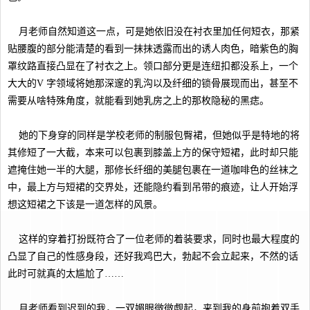
月老师自然知道这一点，可是她依旧没在衬衣里加任何短衣，那紧
贴腰腹的部分能清楚的看到一抹抹透露而出的诱人肉色，暗紫色的胸
罩纹路直接凸显在了衬衣之上。领口部分更是连纽扣都没系上，一个
大大的V 字领域将她那深邃的乳沟以及纤细的锁骨展现而出，甚至不
需要从啥特殊角度，就能看到她乳房之上的那枚隐秘的黑痣。
她的下身穿的同样是学校老师的制服包臀裙，但她似乎是特地的将
其修短了一大截，本来可以包裹到膝盖上方的保守短裙，此时却只能
遮掩住她一半的大腿，那修长纤细的美腿包裹在一道咖啡色的丝袜之
中，最上方与短裙的交界处，还能隐约看到吊带的痕迹，让人开始浮
想这短裙之下该是一道怎样的风景。
这样的穿着打扮既符合了一位老师的着装要求，同时也最大程度的
凸显了自己的性感身段，还好我鸡巴大，勃起不会立起来，不然的话
此时可就真的太尴尬了……
月老师看到迟到的我，一双媚眼微微觑起，来到我的身前抱着双手