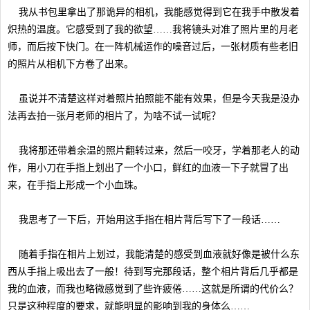
我从书包里拿出了那诡异的相机，我能感觉得到它在我手中散发着
炽热的温度。它感受到了我的欲望……我将镜头对准了照片里的月老
师，而后按下快门。在一阵机械运作的噪音过后，一张材质有些老旧
的照片从相机下方卷了出来。
虽说并不清楚这样对着照片拍照能不能有效果，但是今天我是没办
法再去拍一张月老师的相片了，为啥不试一试呢？
我将那还带着余温的照片翻转过来，然后一咬牙，学着那老人的动
作，用小刀在手指上划出了一个小口，鲜红的血液一下子就冒了出
来，在手指上形成一个小血珠。
我思考了一下后，开始用这手指在相片背后写下了一段话……
随着手指在相片上划过，我能清楚的感受到血液就好像是被什么东
西从手指上吸出去了一般！待到写完那段话，整个相片背后几乎都是
我的血液，而我也略微感觉到了些许疲倦……这就是所谓的代价么？
只是这种程度的要求，就能明显的影响到我的身体么……