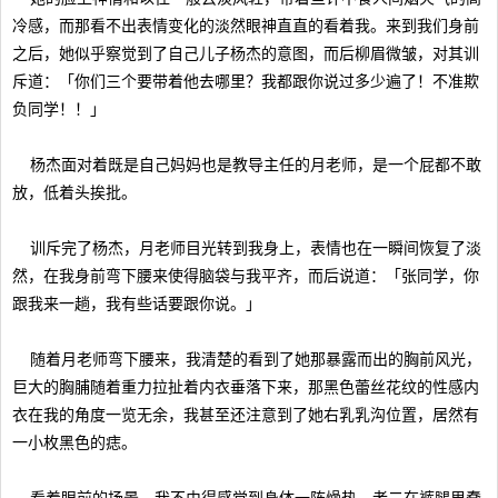
冷感，而那看不出表情变化的淡然眼神直直的看着我。来到我们身前
之后，她似乎察觉到了自己儿子杨杰的意图，而后柳眉微皱，对其训
斥道：「你们三个要带着他去哪里？我都跟你说过多少遍了！不准欺
负同学！！」
杨杰面对着既是自己妈妈也是教导主任的月老师，是一个屁都不敢
放，低着头挨批。
训斥完了杨杰，月老师目光转到我身上，表情也在一瞬间恢复了淡
然，在我身前弯下腰来使得脑袋与我平齐，而后说道：「张同学，你
跟我来一趟，我有些话要跟你说。」
随着月老师弯下腰来，我清楚的看到了她那暴露而出的胸前风光，
巨大的胸脯随着重力拉扯着内衣垂落下来，那黑色蕾丝花纹的性感内
衣在我的角度一览无余，我甚至还注意到了她右乳乳沟位置，居然有
一小枚黑色的痣。