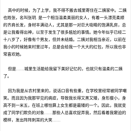
高中的时候，为了上学，我不得不搬去城里寄住在二姨家中。二姨
也姓张，名叫张玥. 是一个相当温柔美丽的女人，有着一头漂亮柔顺
的齐肩长发，身材丰满动人，尤其是那一对巨大吸睛的饱满乳房，总
是让我看得出神，以至于发生了很多尴尬的事情。她今年似乎已经二
十八岁了，好像有个男友，但并未结婚。二姨对我相当亲近，以前在
我小的时候她来村里过年，总是会给我一个大大的红包，所以我也非
常喜欢她。
但是……城里生活能给我留下美好记忆的，也就只有温柔的二姨
了。
因为我是从农村里来的，说话口音有些重，在学校里经常被同学嘲
笑。而且因为我那罕见的病症，导致我长得又黑又矮，身形瘦小，身
高不到一米五，在班上哪怕算上女生都是最矮的一个。因此，我就变
成了同学们欺负的对象……那些人总喜欢捉弄我，然后看着我窘迫的
模样，发出阵阵刺耳的大笑……