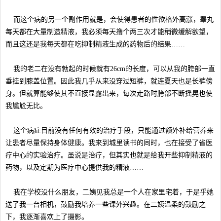
而这个病的另一个副作用就是，会使得患者的性欲格外高涨，睾丸
每天都在大量制造精液，我必须每天撸个两三次才能稍微缓解欲望，
而且这还是我每天都在吃抑制精液生成的药物后的结果……
我的老二在没有勃起的时候就有26cm的长度，可以从我的胯部一直
垂挂到膝盖位置。因此我几乎从来没穿过短裤，就连夏天也是长裤傍
身。但就算能够使其不直接显露出来，每次走路时胯部不断摇晃也使
我尴尬无比。
这个病症目前没有任何有效的治疗手段，只能通过额外补给营养来
让患者尽量保持身体健康。我来到城里读书的同时，也在接受了省医
疗中心的实验治疗。虽说是治疗，但其实也就是给我开些抑制精液的
药物，以及定期为医疗中心提供我的精液……
我在学校没什么朋友，二姨见我总是一个人在家里宅着，于是乎她
送了我一台相机，鼓励我培养一些课外兴趣。在二姨温柔的鼓励之
下，我逐渐喜欢上了摄影。