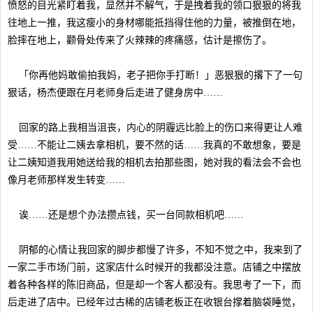
愤怒的目光紧盯着我，显然并不解气，于是拽着我的领口狠狠的将我
往地上一推，我这瘦小的身材哪能抵挡得住他的力量，被推倒在地，
脸摔在地上，颧骨处传来了火辣辣的疼痛感，估计是擦伤了。
「你再他妈敢偷拍我妈，老子把你手打断！」恶狠狠的撂下了一句
狠话，杨杰便跟在月老师身后走进了健身房中……
回家的路上我相当沮丧，内心的阴霾远比脸上的伤口来得更让人难
受……不能让二姨去拿相机，要不然的话……我真的不敢想象，要是
让二姨知道我用她送给我的相机去拍那些图，她对我的看法会不会也
像月老师那样发生转变……
诶……还是想个办法攒点钱，买一台同款相机吧……
阴郁的心情让我回家的脚步都慢了许多，不知不觉之中，我来到了
一家二手市场门前，这家店什么时候开的我都没注意。店铺之中摆放
着各种各样的陈旧商品，但是却一个客人都没有。我思考了一下，而
后走进了店中。已经年过古稀的店铺老板正在收银台撑着脑袋睡觉，