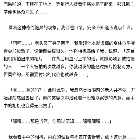
而后啪的一下摔在了地上。等到行人揉着伤痛处爬了起来，那几颗血
字便也逐渐消失了……
看着这神奇而诡异的现象，我目瞪口呆，完全不知道该说点什么。
「呵呵……」老头又干笑了两声，我发现他本就虚弱的身体似乎变
得更加疲惫了，说话都要缓很久。他将相机递给了我，说道：「这台
相机所拍出来的相片……在背后用血写上字的话，就能影响到被拍摄
的人……一个人被拍的次数越多，你就越发的能通过照片控制对方，
但同样的，所需要付出的代价也就越多……」
「真……真的吗？」此时此刻，我忽然觉得眼前的老人并不像一开
始那般慈眉善目了，他的笑容之中潜藏着一股难以察觉的恶意，而手
中的相机也变得无比烫手。
「嘿嘿……那是当然，你用过便知……嘿嘿嘿嘿……」
我看着手中的相机，内心的理智与不安在告诉我，放下这玩意……