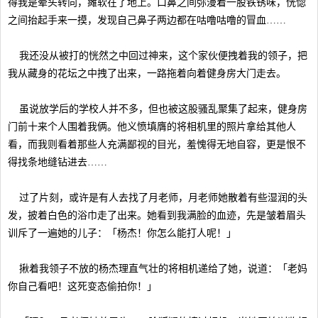
得我是晕头转向，瘫软在了地上。口鼻之间弥漫着一股铁锈味，恍惚
之间抬起手来一摸，发现自己鼻子两边都在咕噜咕噜的冒血……
我还没从被打的恍然之中回过神来，这个家伙便拽着我的领子，把
我从藏身的花坛之中拽了出来，一路拖着向着健身房大门走去。
虽说放学后的学校人并不多，但也被这股骚乱聚集了起来，健身房
门前十来个人围着我俩。他义愤填膺的将相机里的照片拿给其他人
看，而我则看着那些人充满鄙视的目光，羞愧得无地自容，更是恨不
得找条地缝钻进去……
过了片刻，或许是有人去找了月老师，月老师她散着有些湿润的头
发，披着白色的浴巾走了出来。她看到我满脸的血迹，先是皱着眉头
训斥了一遍她的儿子：「杨杰！你怎么能打人呢！」
揪着我领子不放的杨杰理直气壮的将相机递给了她，说道：「老妈
你自己看吧！这死变态偷拍你！」