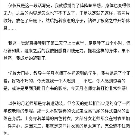
仅仅只是这一段话写完，我就感觉到了阵阵眩晕感，身体也变得很
无力，之后的内容是怎么也写不下去了，于是决定就先这样，将照片
收好，放在了床底下，然后拖着疲惫的身子，钻进了被窝之中开始休
息……
我这一觉就直接睡到了第二天早上七点半，足足睡了12个小时，但
尽管如此，醒来之后的我依旧感觉四肢无力。拖着这样的身体，果不
其然，我成功的迟到了。
学校大门处，教导主任月老师正在抓迟到的学生，我被她逮了个正
着，好巧不巧的，今天就我一个人迟到……不过，令人感到惊喜的
是，或许是受到我昨日血书的影响，今天月老师穿着打扮非常性感！
以往的月老师都是穿着运动装，但今天的她却相当少见的穿了一回
学校老师的制服。那一头本就微卷的长发束成高马尾的样式自然的垂
落在身后。上身穿着单薄的白色衬衣，大部分女老师都会在衬衣里加
一件背心，原因无二，那就是这间衬衣真的是太薄了，完全遮不住肉
色。