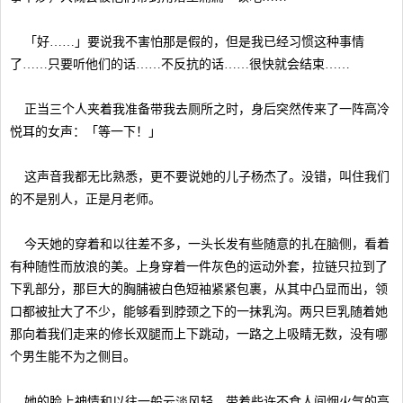
「好……」要说我不害怕那是假的，但是我已经习惯这种事情
了……只要听他们的话……不反抗的话……很快就会结束……
正当三个人夹着我准备带我去厕所之时，身后突然传来了一阵高冷
悦耳的女声：「等一下！」
这声音我都无比熟悉，更不要说她的儿子杨杰了。没错，叫住我们
的不是别人，正是月老师。
今天她的穿着和以往差不多，一头长发有些随意的扎在脑侧，看着
有种随性而放浪的美。上身穿着一件灰色的运动外套，拉链只拉到了
下乳部分，那巨大的胸脯被白色短袖紧紧包裹，从其中凸显而出，领
口都被扯大了不少，能够看到脖颈之下的一抹乳沟。两只巨乳随着她
那向着我们走来的修长双腿而上下跳动，一路之上吸睛无数，没有哪
个男生能不为之侧目。
她的脸上神情和以往一般云淡风轻，带着些许不食人间烟火气的高