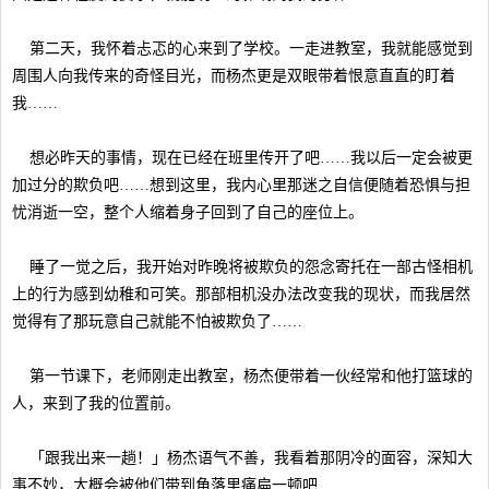
第二天，我怀着忐忑的心来到了学校。一走进教室，我就能感觉到
周围人向我传来的奇怪目光，而杨杰更是双眼带着恨意直直的盯着
我……
想必昨天的事情，现在已经在班里传开了吧……我以后一定会被更
加过分的欺负吧……想到这里，我内心里那迷之自信便随着恐惧与担
忧消逝一空，整个人缩着身子回到了自己的座位上。
睡了一觉之后，我开始对昨晚将被欺负的怨念寄托在一部古怪相机
上的行为感到幼稚和可笑。那部相机没办法改变我的现状，而我居然
觉得有了那玩意自己就能不怕被欺负了……
第一节课下，老师刚走出教室，杨杰便带着一伙经常和他打篮球的
人，来到了我的位置前。
「跟我出来一趟！」杨杰语气不善，我看着那阴冷的面容，深知大
事不妙，大概会被他们带到角落里痛扁一顿吧……