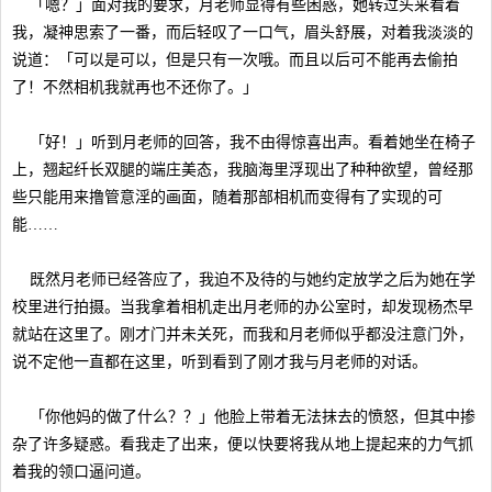
「嗯？」面对我的要求，月老师显得有些困惑，她转过头来看着
我，凝神思索了一番，而后轻叹了一口气，眉头舒展，对着我淡淡的
说道：「可以是可以，但是只有一次哦。而且以后可不能再去偷拍
了！不然相机我就再也不还你了。」
「好！」听到月老师的回答，我不由得惊喜出声。看着她坐在椅子
上，翘起纤长双腿的端庄美态，我脑海里浮现出了种种欲望，曾经那
些只能用来撸管意淫的画面，随着那部相机而变得有了实现的可
能……
既然月老师已经答应了，我迫不及待的与她约定放学之后为她在学
校里进行拍摄。当我拿着相机走出月老师的办公室时，却发现杨杰早
就站在这里了。刚才门并未关死，而我和月老师似乎都没注意门外，
说不定他一直都在这里，听到看到了刚才我与月老师的对话。
「你他妈的做了什么？？」他脸上带着无法抹去的愤怒，但其中掺
杂了许多疑惑。看我走了出来，便以快要将我从地上提起来的力气抓
着我的领口逼问道。