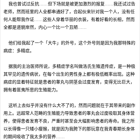
我也曾试过反抗……但下场就是被更加激烈的报复……我还试过告
老师，然而班里的人全都串通好了，合起伙来针对我一个人，没有任
何人能帮我作证……这些人穿着华丽的衣装，有着好看的长相，然而
全都是道貌岸然，内心一个比一个丑陋……
他们给我起了一个「大牛」的外号，这个外号则是因为我那特殊的
病症：多精症。
据我的主治医师所说，多精症学名叫做洛氏生殖遗传症，是一种极
其罕见的遗传病状，在每个出生的男性身上都有极低概率出现。这种
病症的显着特征就是患者的睾丸与阴茎会过度发育，变得无比巨大，
拥有着匪夷所思的生殖能力。
这听上去似乎并没有什么大不了的，然而问题就在于其带来的副作
用上。远超常人范畴的生殖能力导致患者的睾丸会过度吸取其身体营
养，使得患者发育不良，严重时甚至会大幅影响患者的寿命。我之所
以长得像一只矮小瘦猴，就是因为我胯下的那玩意在我青春期长身体
的期间吸收了我太多的营养……