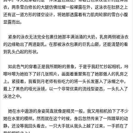
衣，两条雪白修长的大腿仿佛炫耀一般裸露在外，这泳衣在肚脐之上
还有这一道方形的镂空设计，将她那透露着有力肌肉轮廓的雪白小腹
显露而出。
紧身的泳衣无法完全包裹住她那丰满汹涌的大奶，乳房两侧被泳衣
的边缘勒出了两道副乳。在那被泳衣包裹的巨乳山巅，还能清楚的看
到乳头凸起的形状。
如此色气的穿着正是我所期盼的景象，于是乎我赶忙抄起相机，咔
嚓咔嚓为她拍下了好几张照片，画面着重聚焦在了她那傲人的乳房之
上。紧接着，我看到月老师有些吃力的将一头长发塞入了泳帽之中，
戴上了黑色的哑光泳镜，以一个非常优美的流线型姿态，一头扎入了
泳池之中。
她在水中遨游的身姿简直就像是精灵一般，我又用相机拍下了不少
她在水里的模样。然而就在这个时候，身后忽然传来了一阵蹭草的动
静，还没等我回头看去，一只大手就从我头上越了过来，一手抓在了