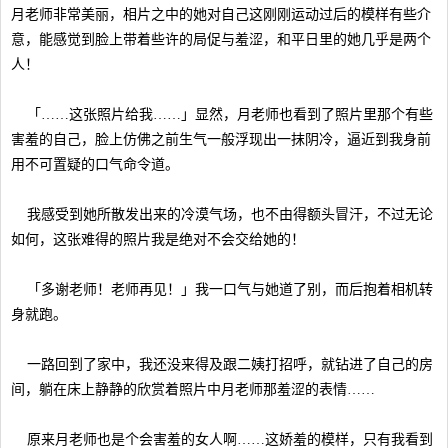
月老师非常美丽，相片之中的她对自己这刚刚运动过后的模样有些介
意，能感觉到脸上带着些许的局促与羞涩，和平日里的她几乎是两个
人！
「……这张照片给我……」显然，月老师也看到了照片里那个有些
害羞的自己，脸上仿佛之前生气一般浮现出一抹阴冷，逼近到我身前
用不可置疑的口气命令道。
我感受到她所散发出来的冷漠气场，也不由得额头冒汗，不过无论
如何，这张难得的照片我是绝对不会交给她的！
「多谢老师！老师再见！」我一口气与她道了别，而后抱着相机转
身就跑。
一路回到了家中，我还没来得及跟二姨打招呼，就钻进了自己的房
间，躺在床上静静的欣赏着照片中月老师那羞涩的表情……
原来月老师也是个会害羞的女人啊……这娇羞的模样，只有我看到