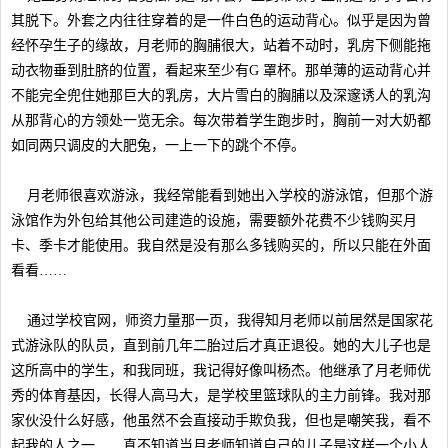
其脱下。外套之内往往穿着的是一件白色的运动背心。似乎是因为曾
经怀孕生子的缘故，月老师的胸脯很大，站着不动时，乳房下侧能拖
动衣物垂到肚脐的位置，看起来至少有G 罩杯。那单薄的运动背心并
不能完全兜住她那巨大的乳房，大片雪白的胸脯以及深邃诱人的乳沟
从那背心的方领处一览无余。每次带着学生跑步时，胸前一对大奶都
如同两只调皮的大肥兔，一上一下的跳个不停。
月老师很喜欢游泳，我经常能看到她出入学校的游泳馆，但那个游
泳馆作为外包给其他公司建造的设施，需要额外花费不少钱购买月
卡、季卡才能使用。我自然是没有那么多钱购买的，所以只能在外面
看看……
通过学校官网，师资力量那一页，我得知月老师以前居然是国家花
式游泳队的队员，直到前几年二胎过后才真正退役。她的大儿子也是
这所高中的学生，和我同班，我记得好像叫杨杰。他继承了月老师优
秀的体育基因，长得人高马大，是学校里篮球队的主力前锋。我对那
家伙没什么好感，他虽然不会直接动手欺负我，但也是嘲笑我，看不
起我的人之一……真不知道当月老师知道自己的儿子是这样一个小人