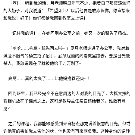
「哼！」听到我的话，月老师明显消气不少，抱着自己那波涛汹涌
的大奶子，对我说道：「希望如此！以后他要是敢欺负你，你直接来
和我说！好了！你们都给我回到教室去上课！」
「记住我的话！」在她回到办公室之前，她又一次的警告了杨杰。
「哈哈……抱歉~ 我先回去啦~ 」见月老师走进了办公室，我对着
满脸不服气的杨杰招了招手，屁颠屁颠的向着教室跑去。要是目光能
杀人，我敢说现在早就被他给千刀万剐了~
爽啊……真的太爽了……比他妈撸管还爽~ ！
回到班里，我已经完全不在意周边的人对我的目光了，大摇大摆的
将相机放在了课桌之上，这可是教导主任亲自还给我的，谁敢有意
见？
之后的课程，我都能够感受到来自杨杰那充满着恨意的目光，但或
许他真的害怕我去告他的状，他也没有再来欺负我。这种身份的逆转