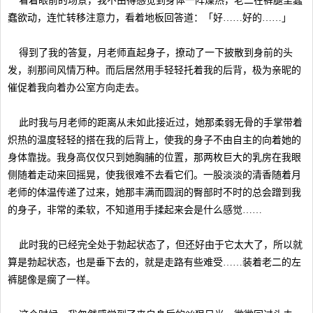
看着眼前的场景，我不由得感觉到身体一阵燥热，老二在裤腿里蠢
蠢欲动，连忙转移注意力，看着地板回答道：「好……好的……」
得到了我的答复，月老师直起身子，撩动了一下披散到身前的头
发，刹那间风情万种。而后居然用手轻轻托着我的后背，极为亲昵的
催促着我向着办公室方向走去。
此时我与月老师的距离从未如此接近过，她那柔弱无骨的手掌带着
炽热的温度轻轻的搭在我的后背上，使我的身子不由自主的向着她的
身体靠拢。我身高仅仅只到她胸脯的位置，那两枚巨大的乳房在我眼
侧随着走动来回摇晃，使我很难不去看它们。一股淡淡的清香随着月
老师的体温传递了过来，她那丰满而圆润的臀部时不时的总会蹭到我
的身子，非常的柔软，不知道用手揉起来会是什么感觉……
此时我的已经完全处于勃起状态了，但还好由于它太大了，所以就
算是勃起状态，也是垂下去的，就是走路有些难受……装着老二的左
裤腿像是瘸了一样。