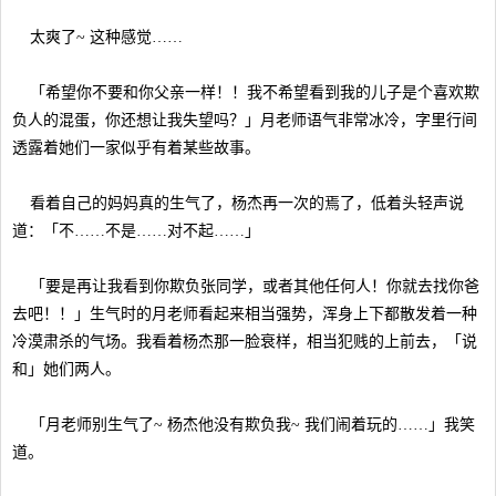
太爽了~ 这种感觉……
「希望你不要和你父亲一样！！我不希望看到我的儿子是个喜欢欺
负人的混蛋，你还想让我失望吗？」月老师语气非常冰冷，字里行间
透露着她们一家似乎有着某些故事。
看着自己的妈妈真的生气了，杨杰再一次的焉了，低着头轻声说
道：「不……不是……对不起……」
「要是再让我看到你欺负张同学，或者其他任何人！你就去找你爸
去吧！！」生气时的月老师看起来相当强势，浑身上下都散发着一种
冷漠肃杀的气场。我看着杨杰那一脸衰样，相当犯贱的上前去，「说
和」她们两人。
「月老师别生气了~ 杨杰他没有欺负我~ 我们闹着玩的……」我笑
道。