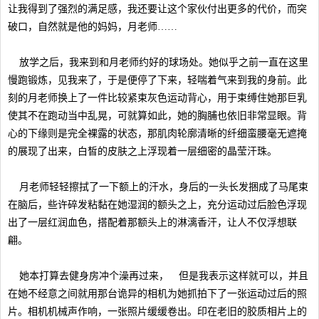
让我得到了强烈的满足感，我还要让这个家伙付出更多的代价，而突
破口，自然就是他的妈妈，月老师……
放学之后，我来到和月老师约好的球场处。她似乎之前一直在这里
慢跑锻炼，见我来了，于是便停了下来，轻喘着气来到我的身前。此
刻的月老师换上了一件比较紧束灰色运动背心，用于束缚住她那巨乳
使其不在跑动当中乱晃，可就算如此，她的胸脯也依旧非常显眼。背
心的下缘则是完全裸露的状态，那肌肉轮廓清晰的纤细蛮腰毫无遮掩
的展现了出来，白皙的皮肤之上浮现着一层细密的晶莹汗珠。
月老师轻轻擦拭了一下额上的汗水，身后的一头长发捆成了马尾束
在脑后，些许碎发粘黏在她湿润的额头之上，充分运动过后脸色浮现
出了一层红润血色，搭配着那额头上的淋漓香汗，让人不仅浮想联
翩。
她本打算去健身房冲个澡再过来， 但是我表示这样就可以，并且
在她不经意之间就用那台诡异的相机为她抓拍下了一张运动过后的照
片。相机机械声作响，一张照片缓缓卷出。印在老旧的胶质相片上的