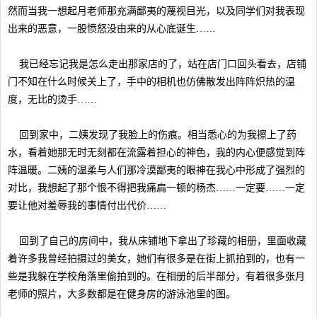
然而当我一想起月老师那充满鄙夷的蔑视目光，以及同学们对我表现
出来的恶意，一股愤怒没由来的从心底诞生……
我已经忘记我是怎么走出那家店的了，站在店门口回头看去，店铺
门不知在什么时候关上了，手中的相机也仿佛散发出阵阵炽热的温
度，无比的烫手……
回到家中，二姨发现了我脸上的伤痕。相当悉心的为我擦上了药
水，看着她那无时无刻都在流露着担心的神色，我的内心便感觉到阵
阵温暖。二姨的温柔与人们那冷漠鄙夷的眼神在我心中形成了强烈的
对比，我想起了那个恨不得把我痛扁一顿的杨杰……一定要……一定
要让他对羞辱我的事情付出代价……
回到了自己的房间中，我从床铺地下拿出了珍藏的相册，里面收藏
着许多我曾经拍摄过的美女，她们有很多是在街上抓拍到的，也有一
些是我躲在学校角落里偷拍到的。在相册的后半部分，有着很多张月
老师的照片，大多数都是在健身房的游泳池里的图。