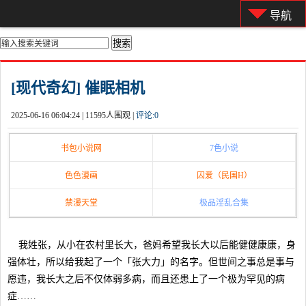
导航
你的位置：
首页
>
都市激情
[现代奇幻] 催眠相机
2025-06-16 06:04:24 |
11595人围观 |
评论:
0
书包小说网
7色小说
色色漫画
囚爱（民国H）
禁漫天堂
极品淫乱合集
我姓张，从小在农村里长大，爸妈希望我长大以后能健健康康，身
强体壮，所以给我起了一个「张大力」的名字。但世间之事总是事与
愿违，我长大之后不仅体弱多病，而且还患上了一个极为罕见的病
症……