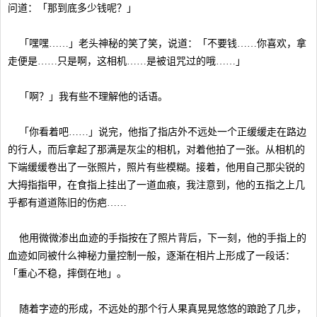
问道：「那到底多少钱呢？」
「嘿嘿……」老头神秘的笑了笑，说道：「不要钱……你喜欢，拿
走便是……只是啊，这相机……是被诅咒过的哦……」
「啊？」我有些不理解他的话语。
「你看着吧……」说完，他指了指店外不远处一个正缓缓走在路边
的行人，而后拿起了那满是灰尘的相机，对着他拍了一张。从相机的
下端缓缓卷出了一张照片，照片有些模糊。接着，他用自己那尖锐的
大拇指指甲，在食指上挂出了一道血痕，我注意到，他的五指之上几
乎都有道道陈旧的伤疤……
他用微微渗出血迹的手指按在了照片背后，下一刻，他的手指上的
血迹如同被什么神秘力量控制一般，逐渐在相片上形成了一段话：
「重心不稳，摔倒在地」。
随着字迹的形成，不远处的那个行人果真晃晃悠悠的踉跄了几步，