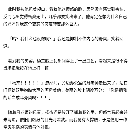
此时我被他抓着领口，看着他这愤怒的脸，居然没有感觉到害怕，
反而心里觉得畅爽无比，几乎都要笑出来了。他肯定在想为什么自己
的妈妈对我这个变态的态度转变那么巨大。
「哈？我什么也没做啊？」我还是抑制不住内心的舒爽，笑着回
道。
看到我的笑容，杨杰脸上刹那间浮上了一层血色，看起来是恨不得
当场把我按在地上打一顿。
「杨杰！！！！！」忽然间，旁边办公室的月老师走出来了，站在
门框处双手抱胸大声的呵斥着他，美丽的脸上阴冷万分：「你是把我
的话当成耳旁风吗？！！」
随着月老师的斥责，杨杰还是放开了抓着我的手，但怒气看起来并
未消退，依旧用凶狠的目光盯着我。而我见有人撑腰，于是便用一种
幸灾乐祸的表情与他对视。