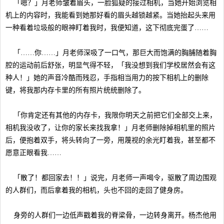
「嗯？」月老师皱着眉头，一脸狐疑的接过相机，当她开始浏览相
机上的内容时，我能看到她那好看的眉头越锁越紧。当她抬起头来用
一种看着垃圾般的眼神盯着我时，我便知道，这下彻底完蛋了……
「……你……」月老师深吸了一口气，那巨大而饱满的胸脯随着胸
腔的运动前后舒张，明显气得不轻，「我没想到我们学校居然会有这
种人！」她的声音冷酷而残忍，手指相当用力的按下相机上的删除
键，将我那内存卡里的所有照片统统删除了。
「你肯定还有其他的内存卡，我限你明天之前把它们全部交上来，
相机我没收了，让你的家长来找我拿！」月老师删除掉相机里的照片
后，便抱着双手，将头转向了一旁，用蔑视的余光盯着我，甚至都不
愿意正眼看我……
「散了！都回家去！！」说完，月老师一声喝令，驱散了周边围观
的人群们，而后拿着我的相机，头也不回的走回了健身房。
身旁的人群们一边低声戳着我的脊梁骨，一边转身离开。杨杰他用