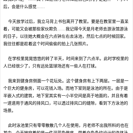
后，会是什么感觉……
今天放学过后，我立马背上书包离开了教室。要是在教室里一直呆
着，可能又会被那些家伙欺负……我记得今天是月老师去游泳馆游泳
的日子，以往她大概会在六点钟左右去泳池，然后七点的时候回家。
我往往都是趁着这个时间偷偷的拍上几张照片。
在学校里晃晃悠悠的转了半天，时间来到了六点半。此时学校里的
人已经很少了，只有远处篮球场还有一些人在打球。
我来到健身房侧面一个花坛处。这个健身房有上下两层。一层是一
个巨大的健身房，可以花钱入场。而地下室则是泳池的所在。由于是
半嵌入式的建筑，地下室其实有一小半空间是高于地面的，并且有着
一道道用于通风的排风口，可以透过排风口的缝隙，看到下方泳池的
场景。
此时泳池里只有零零散散几个人在使用，月老师不出我所料的也在
其中。今天她穿着的是一件深蓝色做底，带着白色条纹设计的连体泳