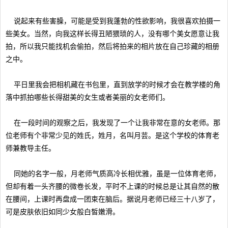
说起来有些害臊，可能是受到我蓬勃的性欲影响，我很喜欢拍摄一
些美女。当然，向我这样长得丑陋猥琐的人，没有哪个美女愿意让我
拍，所以我只能找机会偷拍，然后将拍来的相片放在自己珍藏的相册
之中。
平日里我会把相机藏在书包里，直到放学的时候才会在教学楼的角
落中抓拍哪些长得甜美的女生或者美丽的女老师们。
在一段时间的观察之后，我发现了一个让我非常在意的女老师。那
位老师有个非常少见的姓氏，姓月，名叫月芸。是这个学校的体育老
师兼教导主任。
同她的名字一般，月老师气质高冷长相优雅，虽是一位体育老师，
但却有着一头齐腰的微卷长发，平时不上课的时候总是让其自然的散
在腰间，上课时再盘成一团束在脑后。据说月老师已经三十八岁了，
可是皮肤依旧如同少女般白皙嫩滑。