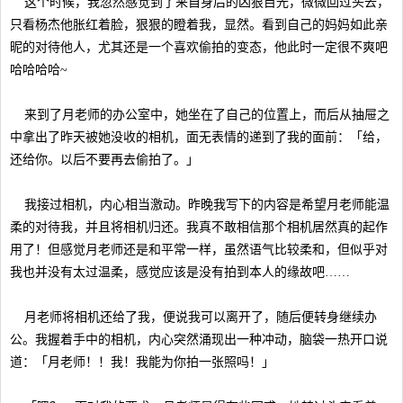
这个时候，我忽然感觉到了来自身后的凶狠目光，微微回过头去，
只看杨杰他胀红着脸，狠狠的瞪着我，显然。看到自己的妈妈如此亲
昵的对待他人，尤其还是一个喜欢偷拍的变态，他此时一定很不爽吧
哈哈哈哈~
来到了月老师的办公室中，她坐在了自己的位置上，而后从抽屉之
中拿出了昨天被她没收的相机，面无表情的递到了我的面前：「给，
还给你。以后不要再去偷拍了。」
我接过相机，内心相当激动。昨晚我写下的内容是希望月老师能温
柔的对待我，并且将相机归还。我真不敢相信那个相机居然真的起作
用了！但感觉月老师还是和平常一样，虽然语气比较柔和，但似乎对
我也并没有太过温柔，感觉应该是没有拍到本人的缘故吧……
月老师将相机还给了我，便说我可以离开了，随后便转身继续办
公。我握着手中的相机，内心突然涌现出一种冲动，脑袋一热开口说
道：「月老师！！我！我能为你拍一张照吗！」