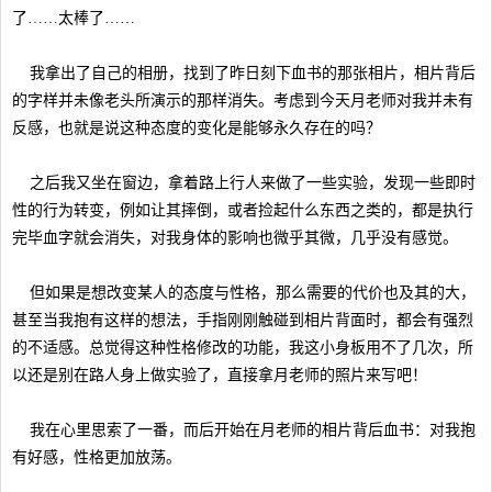
了……太棒了……
我拿出了自己的相册，找到了昨日刻下血书的那张相片，相片背后
的字样并未像老头所演示的那样消失。考虑到今天月老师对我并未有
反感，也就是说这种态度的变化是能够永久存在的吗？
之后我又坐在窗边，拿着路上行人来做了一些实验，发现一些即时
性的行为转变，例如让其摔倒，或者捡起什么东西之类的，都是执行
完毕血字就会消失，对我身体的影响也微乎其微，几乎没有感觉。
但如果是想改变某人的态度与性格，那么需要的代价也及其的大，
甚至当我抱有这样的想法，手指刚刚触碰到相片背面时，都会有强烈
的不适感。总觉得这种性格修改的功能，我这小身板用不了几次，所
以还是别在路人身上做实验了，直接拿月老师的照片来写吧！
我在心里思索了一番，而后开始在月老师的相片背后血书：对我抱
有好感，性格更加放荡。