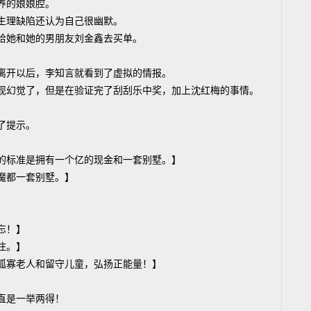
养的娘娘腔。
生理缺陷还认为自己很幽默。
给她和她的男朋友刘金鑫去买单。
离开以后，李知言就看到了虚拟的情报。
现幻觉了，但是在验证完了刮刮乐中奖，加上沈红梅的事情。
了提示。
】
的标准是拥有一个亿的现金和一套别墅。】
魔都一套别墅。】
忘！】
住。】
孤寡老人和留守儿童，弘扬正能量！】
。
直是一举两得！