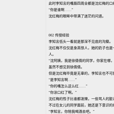
此时李知言的嘴唇四周全都是沈红梅的口
“你是谁啊……”
沈红梅的眼眸中带满了迷茫的问道。
002 传授经验
李知言低头一看就是那深不见底的沟壑。
沈红梅不仅仅是身高惊人，她的奶子也是
人。
“沈阿姨，我是徐倩倩的同学，你家在哪，
虽然不想见到徐倩倩。
但是沈红梅毕竟是无辜的，李知言也不可
“是李知言啊……”
“你的嘴怎么这么红……”
“你涂口红了啊。”
沈红梅的性子比谁都泼辣，一些骂人的脏
不过在女儿的同学面前，她还是下意识的
“李知言，你陪我喝酒去吧。”