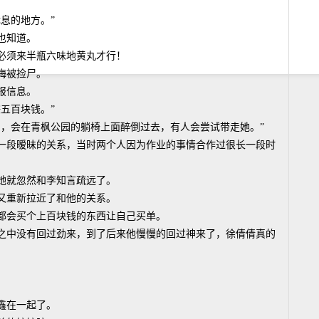
息的地方。”
也知道。
必须来半瓶六味地黄丸才行！
梅被捡尸。
报信息。
五百块钱。”
了，会在青枫公园的躺椅上面醉倒过去，有人会尝试带走她。”
一段暧昧的关系，当时两个人因为作业的事情合作过很长一段时
她就忽然和李知言疏远了。
又重新拉近了和他的关系。
都会买个上百块钱的东西让自己买单。
之中没有回过劲来，到了后来他慢慢的回过神来了，徐倩倩真的
鑫在一起了。