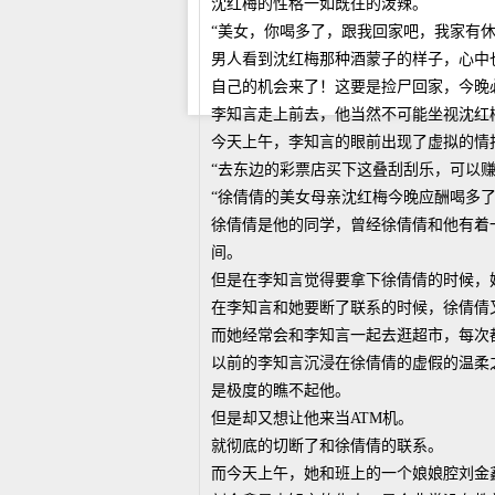
沈红梅的性格一如既往的泼辣。
“美女，你喝多了，跟我回家吧，我家有休
男人看到沈红梅那种酒蒙子的样子，心中
自己的机会来了！这要是捡尸回家，今晚
李知言走上前去，他当然不可能坐视沈红
今天上午，李知言的眼前出现了虚拟的情
“去东边的彩票店买下这叠刮刮乐，可以赚
“徐倩倩的美女母亲沈红梅今晚应酬喝多
徐倩倩是他的同学，曾经徐倩倩和他有着
间。
但是在李知言觉得要拿下徐倩倩的时候，
在李知言和她要断了联系的时候，徐倩倩
而她经常会和李知言一起去逛超市，每次
以前的李知言沉浸在徐倩倩的虚假的温柔
是极度的瞧不起他。
但是却又想让他来当ATM机。
就彻底的切断了和徐倩倩的联系。
而今天上午，她和班上的一个娘娘腔刘金