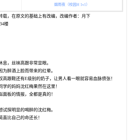
烟雨夜（校园H 1v1）
转载，在原文的基础上有改编，改编作者：月下
34楼
休息，丝袜高跟非常显眼。
因为醉酒上脸而带来的红晕。
奴高跟鞋还有E级别的奶子，让男人看一眼就容易血脉偾张！
同学的妈妈沈红梅果然在这里！
拟面板的情报，全都是真的！
想试探明显的喝醉的沈红梅。
简直比自己的命还长！