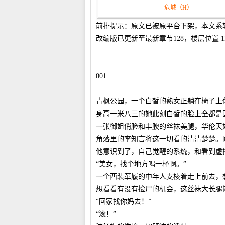
危城（H）
前排提示：原文已被原平台下架，本文系
改编版已更新至最新章节128，楼层位置 1
001
青枫公园，一个白皙的熟女正躺在椅子上
身高一米八三的她此刻白皙的脸上全都是
一张御姐俏脸和丰腴的丝袜美腿，华伦天
角落里的李知言将这一切看的清清楚楚。
他意识到了，自己觉醒的系统，和看到虚
“美女，找个地方喝一杯啊。”
一个西装革履的中年人支棱着走上前去，
想看看有没有捡尸的机会，这丝袜大长腿
“回家找你妈去！”
“滚！”