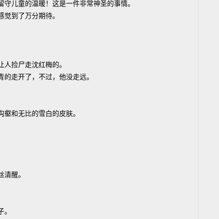
留守儿童的温暖！这是一件非常神圣的事情。
感觉到了万分期待。
让人捡尸走沈红梅的。
青的走开了，不过，他没走远。
沟壑和无比的雪白的皮肤。
丝清醒。
子。