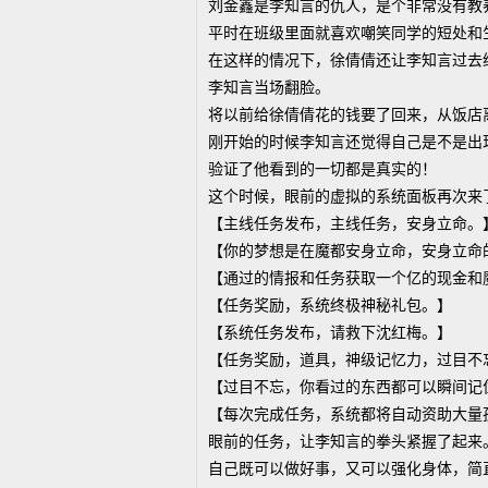
刘金鑫是李知言的仇人，是个非常没有教
平时在班级里面就喜欢嘲笑同学的短处和
在这样的情况下，徐倩倩还让李知言过去
李知言当场翻脸。
将以前给徐倩倩花的钱要了回来，从饭店
刚开始的时候李知言还觉得自己是不是出
验证了他看到的一切都是真实的！
这个时候，眼前的虚拟的系统面板再次来
【主线任务发布，主线任务，安身立命。
【你的梦想是在魔都安身立命，安身立命
【通过的情报和任务获取一个亿的现金和
【任务奖励，系统终极神秘礼包。】
【系统任务发布，请救下沈红梅。】
【任务奖励，道具，神级记忆力，过目不
【过目不忘，你看过的东西都可以瞬间记
【每次完成任务，系统都将自动资助大量
眼前的任务，让李知言的拳头紧握了起来
自己既可以做好事，又可以强化身体，简