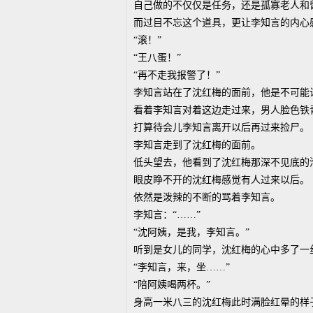
自己做的不仅仅是任务，还是孤寡老人和
而过目不忘这个道具，更让李知言的内心
“滚！”
“王八蛋！”
“再不走我报警了！”
李知言站在了沈红梅的面前，他是不可能
看着李知言对着这边走过来，男人脸色铁
打算待会儿李知言离开以后再过来捡尸。
李知言走到了沈红梅的面前。
低头望去，他看到了沈红梅那深不见底的
眼皮睁不开的沈红梅感觉有人过来以后。
依然是泼辣的不断的骂着李知言。
李知言：“……”
“沈阿姨，是我，李知言。”
听到是女儿的同学，沈红梅的心中多了一
“李知言，来，坐……”
“陪阿姨喝两杯。”
身高一米八三的沈红梅此时满脸红晕的样