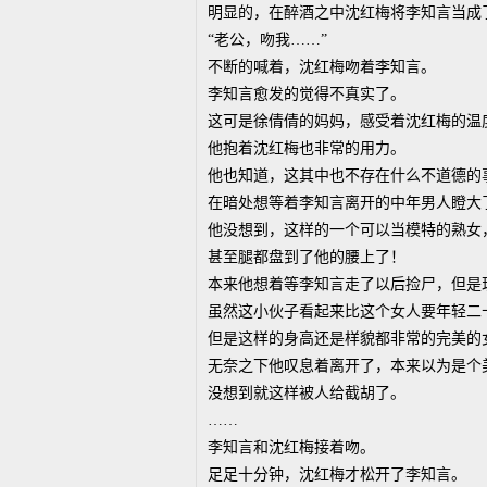
明显的，在醉酒之中沈红梅将李知言当成
“老公，吻我……”
不断的喊着，沈红梅吻着李知言。
李知言愈发的觉得不真实了。
这可是徐倩倩的妈妈，感受着沈红梅的温
他抱着沈红梅也非常的用力。
他也知道，这其中也不存在什么不道德的
在暗处想等着李知言离开的中年男人瞪大
他没想到，这样的一个可以当模特的熟女
甚至腿都盘到了他的腰上了！
本来他想着等李知言走了以后捡尸，但是
虽然这小伙子看起来比这个女人要年轻二
但是这样的身高还是样貌都非常的完美的
无奈之下他叹息着离开了，本来以为是个
没想到就这样被人给截胡了。
……
李知言和沈红梅接着吻。
足足十分钟，沈红梅才松开了李知言。