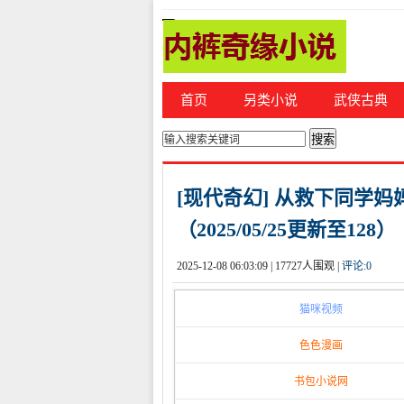
首页
另类小说
武侠古典
你的位置：
首页
>
都市激情
[现代奇幻] 从救下同学
（2025/05/25更新至128）
2025-12-08 06:03:09 |
17727人围观 |
评论:
0
猫咪视频
色色漫画
书包小说网