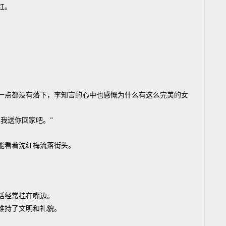
红。
一点都没有落下，李知言的心中也感慨为什么有这么完美的女
我送你回家吧。”
能看着沈红梅流落街头。
话经常挂在嘴边。
维持了文明和礼貌。