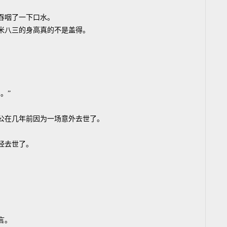
吞咽了一下口水。
一米八三的身高真的不是盖得。
。”
公在几年前因为一场意外去世了。
经去世了。
言。