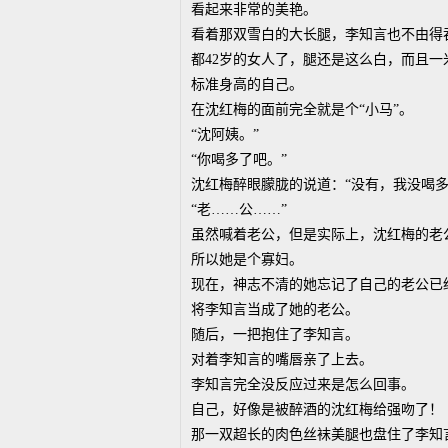
看起来非常的美艳。
看着那双雪白的大长腿，李知言也不由得
都42岁的女人了，腿还是这么白，而且
标准身高的自己。
在沈红梅的面前完全就是个“小马”。
“沈阿姨。”
“你喝多了吧。”
沈红梅醉眼朦胧的说道：“没有，我没喝多
“老……公……”
虽然喊着老公，但是实际上，沈红梅的老
所以她是个寡妇。
现在，神志不清的她忘记了自己的老公已
将李知言当成了她的老公。
随后，一把抱住了李知言。
对着李知言的嘴唇亲了上去。
李知言完全没反应过来是怎么回事。
自己，好像是被醉酒的沈红梅给强吻了！
那一双超长的肉色丝袜美腿也盘住了李知