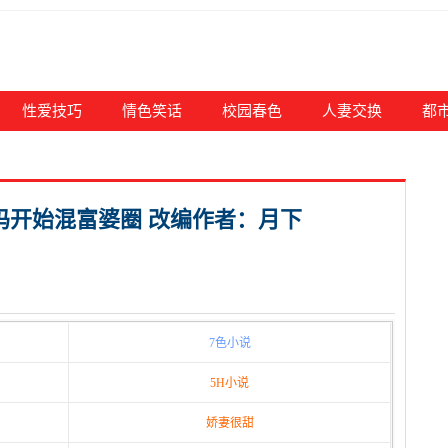
性爱技巧
情色笑话
校园春色
人妻交换
都
妈妈开始混富婆圈 改编作者：月下
7色小说
5H小说
娇妻很甜