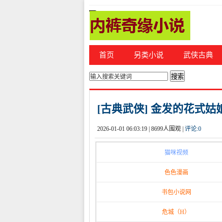
首页
另类小说
武侠古典
你的位置：
首页
>
都市激情
[古典武侠] 金发的花式
2026-01-01 06:03:19 |
8699人围观 |
评论:
0
猫咪视频
色色漫画
书包小说网
危城（H）