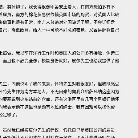
，剪掉辫子，我长得很像印第安土着人，在南方恐怕多有不
着雇员，南方的棉花贸易很依赖英国市场的购货，对英国人比较
来做事也很有正常，南方人普遍对外国缺乏了解，不会详细盘
自己，降低敌意，给人一种可能不好惹的错觉，又容易解释自己
照做，我以前在洋行工作时和英国人的公司多有接触，伪造证
，而且也不必完全像，模糊身份就好。皮尔先生也给我提供了他
。
生，向他说明了我的来意，怀特先生对我很友好，但我能感受
怀特先生作为南方本地人，不无自豪的向我介绍萨凡纳这座因为
的要塞说到火车站前的仓库，还有这港区里有几百个黑奴归他怀
向我表示他在这里也是颇有地位的绅士，我有困难可以找他帮
经足够了。
虽然我已经按皮尔先生的建议，假托自己是英国公司的雇员，
人长相仍让不认识我的人对我充满敌意，如不让我进酒吧的酒