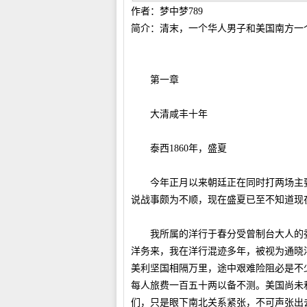
作者：梦中梦789
简介：清末，一个华人男子和美国南方一
第一章
大清咸丰十年
泰西1860年，盛夏
今年正月以来朝廷正在同时打两场主要
说战事颇为不顺，现在盛夏已至不知道现
我所属的洋行于春分受曾制台大人的委
洋务来，我在洋行混迹多年，被视为通晓
美利坚国相隔万里，途中艰难险阻必是不
每人旅费一百五十两以备不测。美国尚未
们，只是眼下南北关系紧张，不可声张出