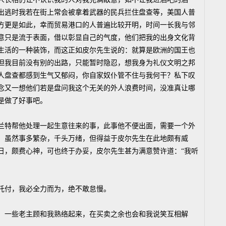
出逃时我若在街上常会被拿着武器的民兵拦住盘查等，美国人普
方更是如此，幸而贸易港口的人普遍比较开明，时间一长我与邻
意只是流于表面，借以彰显自己的气度，他们把我的出身文化背
生活的一种装饰，而这正如皮尔先生说的：就算是欧洲的国王也
但我目前没有别的出路，只能暂时隐忍，想我身为礼仪文明之邦
人盘查都感到生气又郁闷，你自家奴仆管不住与我何干？私下叹
念又一想他们若是盘问我这个无关的外人浪费时间，没准真让哪
是做了好事吧。
特帮他处理一起生意往来的事，此事他不便出面，需要一个外
，虽然事多繁杂，千头万绪，但得益于皮尔先生在此地颇有威
日，颇费心神，可也终于办妥，皮尔先生甚为满意赞许道：“我听
付，我必全力而为，绝不敢怠慢。
一些老主顾和我熟络起来，在买卖之余也会和我说笑互相解