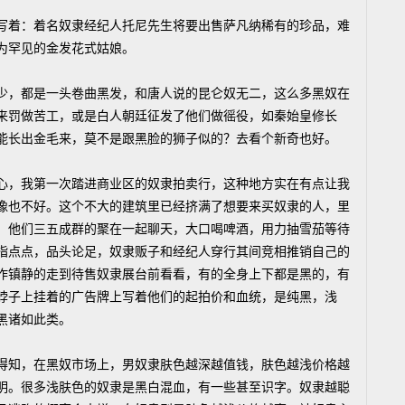
着：着名奴隶经纪人托尼先生将要出售萨凡纳稀有的珍品，难
为罕见的金发花式姑娘。
，都是一头卷曲黑发，和唐人说的昆仑奴无二，这么多黑奴在
来罚做苦工，或是白人朝廷征发了他们做徭役，如秦始皇修长
能长出金毛来，莫不是跟黑脸的狮子似的？去看个新奇也好。
，我第一次踏进商业区的奴隶拍卖行，这种地方实在有点让我
像也不好。这个不大的建筑里已经挤满了想要来买奴隶的人，里
，他们三五成群的聚在一起聊天，大口喝啤酒，用力抽雪茄等待
指点点，品头论足，奴隶贩子和经纪人穿行其间竞相推销自己的
作镇静的走到待售奴隶展台前看看，有的全身上下都是黑的，有
脖子上挂着的广告牌上写着他们的起拍价和血统，是纯黑，浅
黑诸如此类。
知，在黑奴市场上，男奴隶肤色越深越值钱，肤色越浅价格越
明。很多浅肤色的奴隶是黑白混血，有一些甚至识字。奴隶越聪