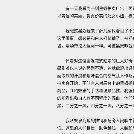
有一天我看到一则黑奴拍卖广告上面写
以置信的美丽，货真价实的处女小妞，极
我想这黑奴我来了萨凡纳也看见了不少
这里做事，想必是和白人打仗输了，被抓
城，隋炀帝挖大运河一样。可这黑奴咋就
怀着对这位金发花式姑娘的巨大好奇心
感到难以言说的强烈不适，若就此退出好
面浓烈的汗臭和烟味混合的空气让人作呕
拍卖会开始，不时有人对展台上的黑奴指
商品，介绍奴隶的手艺和温顺品性，我强
的能看出和白人有不同程度的混血，他们
黑，二分之一黑，四分之一黑，八分之一
我从奴隶商贩的推销和与旁人闲聊中得
低。这里的人们相信，肤色越浅，人越聪