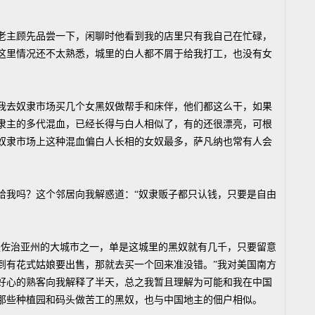
主顾先品尝一下，闲聊时他看到我的店里只有我自己在忙碌，
这里情况还不太熟悉，城里的白人都不屑于给我打工，也没有女
去奴隶市场买几个女黑奴做帮手和床伴，他们都这么干，如果
隶主的多代混血，已经长得与白人相似了，有的还很漂亮，可根
奴隶市场上这种混血偏白人长相的女奴最多，萨凡纳也常有人会
我吗？这个邻居向我解惑道：“奴隶贩子都只认钱，只要是自由
佐治亚州的大城市之一，单是这城里的黑奴就有几千，只要留意
到有花式姑娘要出售，那就去买一个回来准没错。”我对美国南方
好心的熟客向我解释了半天，总之我暂且理解为可能和我在中国
那些种植园和码头做苦工的黑奴，也与中国地主的佃户相似。