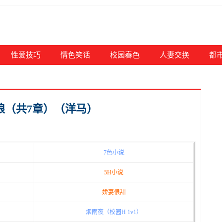
性爱技巧
情色笑话
校园春色
人妻交换
都
姑娘（共7章）（洋马）
7色小说
5H小说
娇妻很甜
烟雨夜（校园H 1v1）