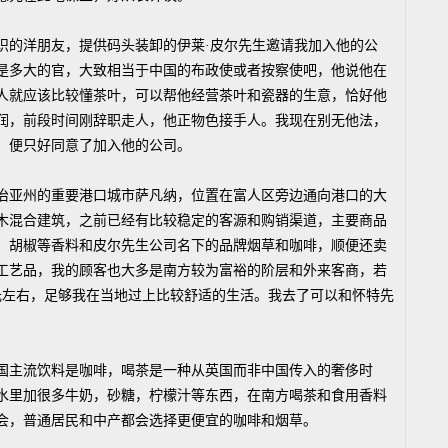
的洋朋友，提供码头装卸的伊莱·皮尔先生邀请我加入他的公
是多大的官，大致相当于中国的布政使或者按察使吧，他说他在
人就应该比较懂茶叶，可以帮他经营茶叶和瓷器的生意，恰好他
润，前段时间刚辞职走人，他正物色接手人。我现在别无他法，
，便只好同意了加入他的公司。
亚州的重要港口城市萨凡纳，位置在富人区旁边通向港口的大
木混合建筑，之前已经有比较稳定的客源和购销渠道，主要商品
，胡椒等香料和皮尔先生公司名下的品牌烟草和咖啡，顺便还卖
工艺品，我的顾客也大多是南方较为富裕的阶层和外来客商，若
美元左右，足够我在当地过上比较舒适的生活。我去了可以和怀特先
。
主流饮料是咖啡，喝茶是一种从英国而非中国传入的奢侈时
水里加很多牛奶，砂糖，柠檬汁等东西，在南方喝茶和食用香料
会，普通居民和中产都会选择更便宜的咖啡和烟草。