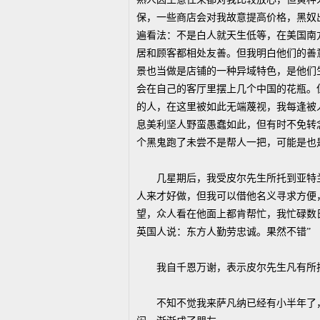
保，一些商店会对我故意提高价格，黑奴
遍看法：不是白人就天生低等，在美国南
居和顾客都相处友善。但我明白他们的善
景也当做是店铺的一种异域特色，是他们
会在自己的客厅里摆上几个中国的花瓶。
的人，在这里被如此无端蔑视，我每逢被
息美利坚人野蛮愚蠢如此，但有时不免转
个黑鬼跑了未尝不是帮人一把，可能是也
几星期后，我受皮尔先生所托到亚特兰
人来才好做，但我可以借他名义寻求方便
望，众人看在他面上都肯帮忙，我忙碌数
英国人说：东方人勤劳忠诚。果然不错”
我自千恩万谢，表示皮尔先生凡有所托
不知不觉我来萨凡纳已经有小半年了，