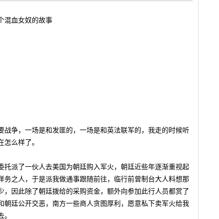
个混血女奴的故事
战争，一场是和发匪的，一场是和英法联军的，我走的时候听
在怎么样了。
托派了一伙人去美国为朝廷购入军火，朝廷近些年逐渐重视起
洋务之人，于是派我做通事跟随前往，临行前曾制台大人料想那
少，因此除了朝廷拨给的采购资金，额外向参加此行人员都赏了
和朝廷公开交恶，南方一些商人贪图厚利，愿意私下卖军火给我
去。