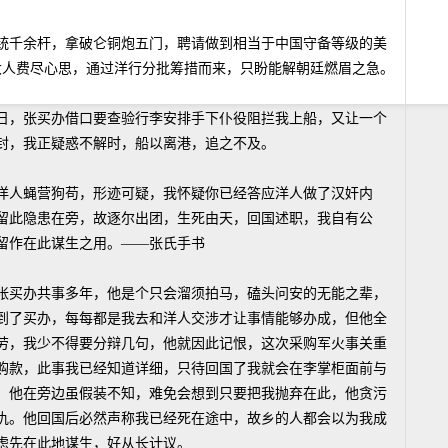
千余杆，拿破仑铜炮五门，聘请做到相当于中国守备等级的美
大人费尽心思，通过洋行分批筹措而来，只盼能解朝廷燃眉之急。
，张买办借口要查验行李安排手下仆役阻拦我上船，又让一个
封，我正疑惑不解时，船以离港，追之不及。
人蝇营狗苟，形迹可疑，我怀疑你已经答应洋人做了汉奸内
留此隐患在旁，故逐尔出团，生死由天，回国述职，我自有公
留作在此谋生之用。——张氏手书
买办共事多年，他是个只会溜须拍马，磕头问安的无能之辈，
到了买办，每每都是我去和洋人交涉才让事情能够办成，但他全
劳，我少不得要分辩几句，他就因此记恨，这次采购军火事关重
购款，此事我已经知道详细，只待回国了我就会在李掌柜面前与
，他在旁边虽假装不知，难免会想到只要把我抛弃在此，他贪污
仇。他回国后必然声称我已经死在途中，故乡的人都会以为我成
虑先在此地谋生，好从长计议。