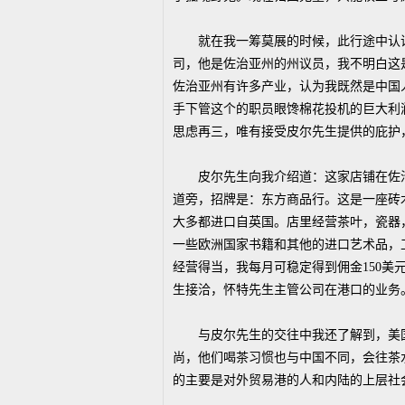
就在我一筹莫展的时候，此行途中认识
司，他是佐治亚州的州议员，我不明白这
佐治亚州有许多产业，认为我既然是中国
手下管这个的职员眼馋棉花投机的巨大利
思虑再三，唯有接受皮尔先生提供的庇护
皮尔先生向我介绍道：这家店铺在佐治
道旁，招牌是：东方商品行。这是一座砖
大多都进口自英国。店里经营茶叶，瓷器
一些欧洲国家书籍和其他的进口艺术品，
经营得当，我每月可稳定得到佣金150
生接洽，怀特先生主管公司在港口的业务
与皮尔先生的交往中我还了解到，美国
尚，他们喝茶习惯也与中国不同，会往茶
的主要是对外贸易港的人和内陆的上层社