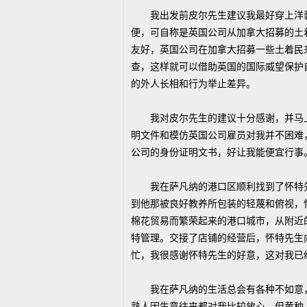
我出发前皮尔先生建议我最好穿上洋装
便，可自称是英国公司从加拿大招募的土
友好，英国公司在加拿大招募一些土着民
查，这样就可以借助英国的国际威望保护
的外人长相和行为举止差异。
我对皮尔先生的建议十分感谢，并马上
明文件和模仿英国公司雇员对我并不困难
公司的身份证明文书，好让我能便宜行事
我在萨凡纳的港口区顺利找到了怀特先
到他那被良好教养所包装的轻蔑和俯视，
棉花贸易而繁荣起来的港口城市，从附近
特管理。交接了店铺的经营后，怀特先生
忙，我很感谢怀特先生的好意，这对我已
我在萨凡纳的生活总会有各种不如意，
熟人因生意往来都对我比较放心，但黄种