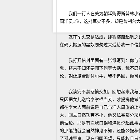
我们一行人在美为朝廷购得斯普林小铳
国洋员1位，这批军火不多，却是曾制台
就在军火交易达成，即将装船起航之日
在码头搬运的黑奴匆匆过来递给我一个信
我打开信封里面有一张纸写到：你与洋
鬼，将来不知还要闯下何等大祸，我不忍
论，朝廷旅费既付尔手，我不追回，你可
我读完不禁悲愤交加，回想起来我与张
只因把女儿送给李掌柜当妾，才提携他做
都在李大人面前说是自己与洋人周旋的功
大，回去自然功劳不小，他又私吞部分采
他理论。只是有次我口误和洋员说起此事
的那笔钱就会自然神鬼不知，还能公报私
了孤魂野鬼。现在归国无望，只能权且考