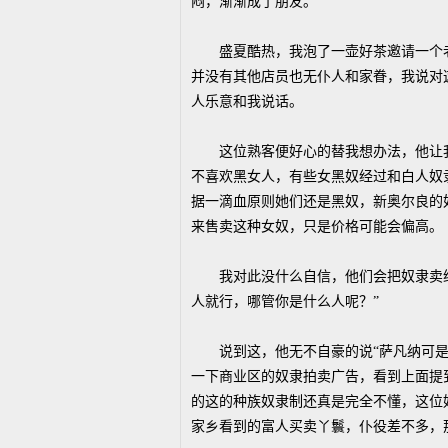
闷，渐渐成了朋友。
盛夏酷热，我泡了一壶好茶邀请一个老
并没有其他店员也无仆人和家眷，我说对
人乐意和我说话。
这位熟客便好心的替我想办法，他让我
不喜欢黑女人，有些女黑奴经过和白人奴
据一滴血原则她们还是黑奴，新奥尔良的
来售卖这种女奴，只是价格可能会偏高。
我对此没什么自信，他们会把奴隶卖给
人就行，哪管你是什么人呢？”
说到这，他无不自豪的说“萨凡纳可是
一下商业区的奴隶拍卖广告，看到上面提
的这的种族奴隶制还真是完全不懂，这位
家乡看到的富人买卖丫鬟，仆役差不多，