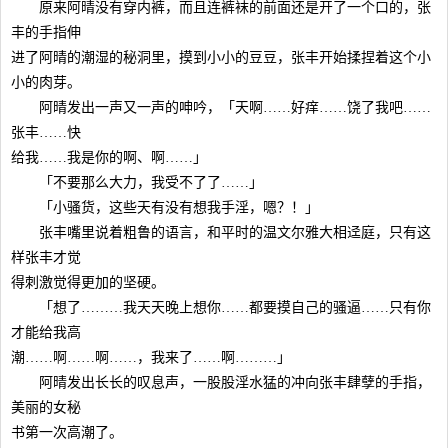
原来阿晴没有穿内裤，而且连裤袜的前面还是开了一个口的，张
丰的手指伸
进了阿晴的潮湿的秘洞里，摸到小小的豆豆，张丰开始揉捏着这个小
小的肉芽。
阿晴发出一声又一声的呻吟，「天啊……好痒……饶了我吧……
张丰……快
给我……我是你的啊、啊……」
「不要那么大力，我受不了了……」
「小骚货，这些天有没有想我手淫，嗯？！」
张丰嘴里说着粗鲁的语言，和平时的温文尔雅大相迳庭，只有这
样张丰才觉
得刺激觉得更加的坚硬。
「想了………我天天晚上想你……都要摸自己的骚逼……只有你
才能给我高
潮……啊……啊……，我来了……啊………」
阿晴发出长长的叹息声，一股股淫水猛的冲向张丰肆孽的手指，
美丽的女秘
书第一次高潮了。