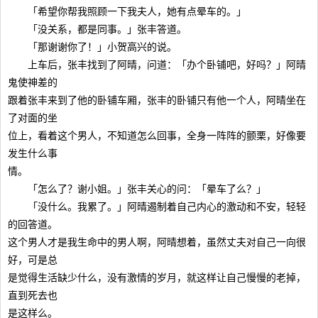
「希望你帮我照顾一下我夫人，她有点晕车的。」
「没关系，都是同事。」张丰答道。
「那谢谢你了！」小贺高兴的说。
上车后，张丰找到了阿晴，问道：「办个卧铺吧，好吗？」阿晴
鬼使神差的
跟着张丰来到了他的卧铺车厢，张丰的卧铺只有他一个人，阿晴坐在
了对面的坐
位上，看着这个男人，不知道怎么回事，全身一阵阵的颤栗，好像要
发生什么事
情。
「怎么了？谢小姐。」张丰关心的问：「晕车了么？」
「没什么。我累了。」阿晴遏制着自己内心的激动和不安，轻轻
的回答道。
这个男人才是我生命中的男人啊，阿晴想着，虽然丈夫对自己一向很
好，可是总
是觉得生活缺少什么，没有激情的岁月，就这样让自己慢慢的老掉，
直到死去也
是这样么。