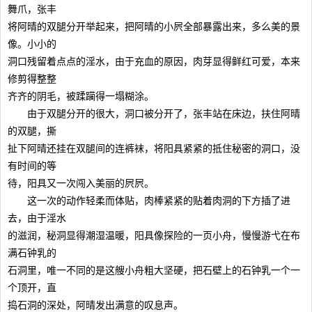
舞爪，张丰
将阿晴的双腿分开举起来，把阿晴的小屄全部暴露出来，多么美的景
像。小小的
洞口残留着点点的淫水，由于充血的原因，肉芽显得鲜红可爱，本来
修剪得整整
齐齐的阴毛，被蹂躏得一塌糊涂。
由于双腿分开的很大，洞口被分开了，张丰站在床边，扶住阿晴
的双腿，撕
扯下阿晴还挂在双腿间的连裤袜，将阳具紧紧的抵住秘密的洞口，没
有时间的等
待，阳具又一次闯入美丽的屄屄。
这一次的动作轻柔而体贴，肉棒紧紧的贴着肉洞的下方插了进
去，由于淫水
的滋润，秘洞显得潮湿温暖，阳具像探险的一页小舟，慢慢游弋在布
满石钟乳的
石洞里，唯一不同的是这艘小舟粗大坚硬，把石壁上的石钟乳一个一
个顶开，直
捣石洞的深处，阿晴发出满意的叹息声。