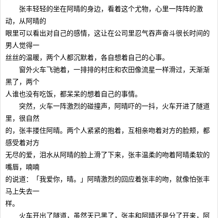
张丰轻轻的坐在阿晴的身边，看着这个尤物，心里一阵阵的激
动，从阿晴的
眼里可以看出对自己的感情，这让在公司里忍气吞声奋斗很长时间的
男人觉得一
丝丝的温暖，两个人都沉默着，各自想着自己的心事。
窗外火车飞驰着，一排排的村庄和农田像流星一样滑过，天渐渐
黑了，两个
人谁也没有吃饭，都呆呆的想着自己的事情。
突然，火车一阵激烈的碰撞声，阿晴吓的一抖，火车开进了隧道
里，很自然
的，张丰搂住阿晴。两个人紧紧的抱着，互相亲吻着对方的脸颊，都
感受着对方
无尽的爱，泪水从阿晴的脸上滑了下来，张丰温柔的吻着阿晴柔软的
嘴唇，喃喃
的说道：「我爱你，晴。」阿晴激烈的回应着张丰的吻，就像怕张丰
马上失去一
样。
火车开出了隧道，虽然天已黑了，张丰和阿晴还是分了开来，阿