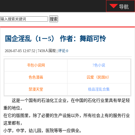
导航
你的位置：
首页
>
都市激情
国企淫乱（1－5） 作者：舞蹈可怜
2026-07-05 12:07:52 |
7459人围观 |
评论:
0
书包小说网
7色小说
色色漫画
囚爱（民国H）
禁漫天堂
极品淫乱合集
这是一个国有的石油化工企业，在中国的石化行业里具有举足轻
重的地位，
在它的版图里，除了必要的生产设施以外，所有社会上有的服务行业
这里都有，
小学，中学，幼儿园，医院等等一应俱全。