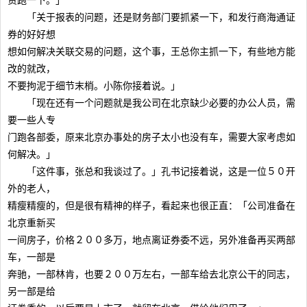
责跑一下。」
「关于报表的问题，还是财务部门要抓紧一下，和发行商海通证
券的好好想
想如何解决关联交易的问题，这个事，王总你主抓一下，有些地方能
改的就改，
不要拘泥于细节末梢。小陈你接着说。」
「现在还有一个问题就是我公司在北京缺少必要的办公人员，需
要一些人专
门跑各部委，原来北京办事处的房子太小也没有车，需要大家考虑如
何解决。」
「这件事，张总和我谈过了。」孔书记接着说，这是一位５０开
外的老人，
精瘦精瘦的，但是很有精神的样子，看起来也很正直：「公司准备在
北京重新买
一间房子，价格２００多万，地点离证券委不远，另外准备再买两部
车，一部是
奔驰，一部林肯，也要２００万左右，一部车给去北京公干的同志，
另一部是给