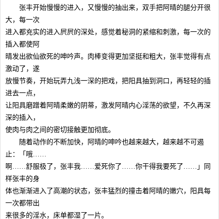
张丰开始慢慢的进入，又慢慢的抽出来，双手把阿晴的腿分开很
大，每一次
进入都充实的进入屄屄的深处，感觉着秘洞的紧缩和刺激，每一次的
插入都使阿
晴发出欲仙欲死的呻吟声。肉棒变得更加坚挺和粗大，张丰觉得有点
激动了，遂
放慢节奏，开始玩弄九浅一深的把戏，把阳具抽到洞口，再轻轻的插
进去一点，
让阳具磨蹭着阿晴柔嫩的阴蒂，激发阿晴内心淫荡的欲望，不久再深
深的插入，
使肉与肉之间的密切接触更加彻底。
随着动作的不断加快，阿晴的呻吟也越来越大，越来越不可遏
止：「哦……
啊……舒服极了，张丰我……爱死你了……你干得我要死了……」同
样张丰的身
体也渐渐进入了高潮的状态，张丰猛烈的撞击着阿晴的嫩穴，阳具每
一次都带出
来很多的淫水，床单都湿了一片。