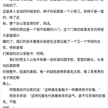
为贴切了，
这是来人谈话的时候坐的。椅子的前面是一个小茶几，和椅子是一套
的，除了这
些，整个办公室显得空旷，简洁。
书柜的旁边是一个很不起眼的小门，这个门里的故事发生的将是
大家最感兴
趣的了，我们的张丰董事长就是在这里征服了一个又一个年轻的女
性，特别是我
们美丽的办公室秘书：阿晴。
我们的男主人公张丰有着一张标准的国字脸，宽宽的额头，头发
向后面梳理
的很整齐，挺直的鼻樑，唯一的缺陷是两条眉毛太短，像２条黑黑的
虫子爬在眼
睛上。
阿晴曾经开玩笑的说：“这种眉毛象鬍子一样要修修才好看。”
而张丰却说：“这样的眉毛代表着很多的运气，是不可多得的好眉
毛，不能
动的。”