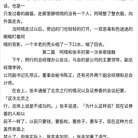
话，也是一
只发过春的雌猫，走廊里静悄悄的没有一个人，阿晴整了整衣服，向
外面走去。
当阿晴走过以后，旁边的门也轻轻的打开，一双恶毒和色迷迷的
眼睛盯着阿
晴的背影，一个半老的秃头咽了一下口水，缩了回去。
第二篇 阿晴和张丰的第一次亲密接触
下午，例行的总经理办公会议，与会的是公司的主要领导，副总
经理李钟，
公司副书记孔项云，董事会秘书陈正，还有另外两个副总经理和总会
计师。
在会上，张丰通报了北京之行的情况以及证券委的会议纪要，
「这次北京之
行，总体上说是不成功的。」张丰说道，「为什么这样说？现在证券
委的人和以
前不一样了，以前只要钱，要股权，要房子，要车子，现在这种方式
虽然表面上
禁止了，但是实际上，是变本加厉。」张丰加重了语气。