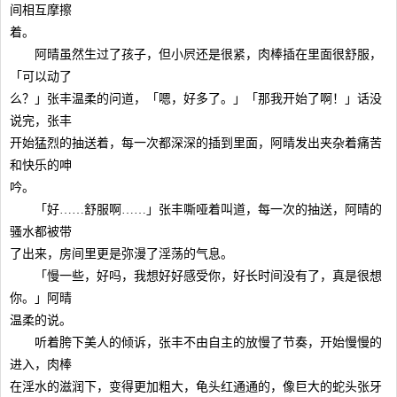
间相互摩擦
着。
阿晴虽然生过了孩子，但小屄还是很紧，肉棒插在里面很舒服，
「可以动了
么？」张丰温柔的问道，「嗯，好多了。」「那我开始了啊！」话没
说完，张丰
开始猛烈的抽送着，每一次都深深的插到里面，阿晴发出夹杂着痛苦
和快乐的呻
吟。
「好……舒服啊……」张丰嘶哑着叫道，每一次的抽送，阿晴的
骚水都被带
了出来，房间里更是弥漫了淫荡的气息。
「慢一些，好吗，我想好好感受你，好长时间没有了，真是很想
你。」阿晴
温柔的说。
听着胯下美人的倾诉，张丰不由自主的放慢了节奏，开始慢慢的
进入，肉棒
在淫水的滋润下，变得更加粗大，龟头红通通的，像巨大的蛇头张牙