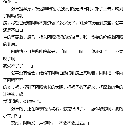
荷花上。
张丰挺起身，被这耀眼的美色吸引的无法自制，扑了上去，吻到
了阿晴的乳
房，尽管已经和阿晴不知道做了多少次了，可是每次看到这些，张丰
还是不由自
主的坚硬着，想马上插入阿晴湿湿的嫩逼里，张丰贪婪的吮吸着阿晴
的乳房。
阿晴情不自禁的呻吟起来，「啊………啊……你坏死了……不要
咬了啊……
我受不了了……」
张丰没有理会，继续在阿晴白嫩的乳房上亲吻着，同时把手伸向
了阿晴窄窄
的ｏｌ裙，摸到了阿晴修长的大腿，把裙子掀了起来，抚摩着肉色的
连裤袜，感
觉滑滑的，柔顺极了。
张丰的手还在肆孽的活动着，感觉很湿了，「怎么敏感啊，我的
小宝贝？」
突然，阿晴又一声惊呼，「不要不要进去。」