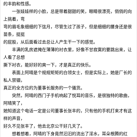
的丰韵和性感。
一张娃娃样的小脸，总是带着甜甜的笑，眼睛很漂亮，俏俏的向
上挑着，弯
弯的眉毛象细细的下弦月，尽管生过了孩子，但是细细的腰身还是很
苗条，挺挺
的屁股，从后面看过去总让人产生干一下的感觉。
丰满的乳房遮掩在薄薄的衬衣里，好像不甘寂寞的要跳出来，让
人看了总想
撕下衬衣，能好好的爽一下，才是真正的快乐。
表面上阿晴是个规规矩矩的白领女士，但是实际上，她是厂长的
私人禁锢，
真正的全方位的为董事长服务的一个骚货。
突然，阿晴的西门子手机响起了悦耳的音乐，是很独特的歌曲，
阿晴笑了，
她知道这个电话一定是公司董事长张丰的，只有他的手机打来才有这
样的声音，
好久不见张丰了，他去北京公干好几天了。
想着想着，阿晴的下身竟然汩汩的流出了淫水，耳朵根腾的红