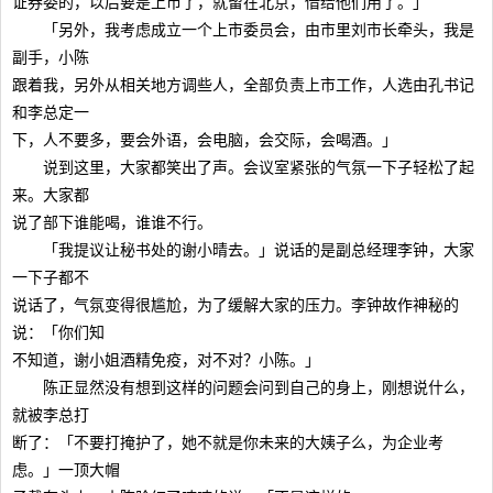
证券委的，以后要是上市了，就留在北京，借给他们用了。」
「另外，我考虑成立一个上市委员会，由市里刘市长牵头，我是
副手，小陈
跟着我，另外从相关地方调些人，全部负责上市工作，人选由孔书记
和李总定一
下，人不要多，要会外语，会电脑，会交际，会喝酒。」
说到这里，大家都笑出了声。会议室紧张的气氛一下子轻松了起
来。大家都
说了部下谁能喝，谁谁不行。
「我提议让秘书处的谢小晴去。」说话的是副总经理李钟，大家
一下子都不
说话了，气氛变得很尴尬，为了缓解大家的压力。李钟故作神秘的
说：「你们知
不知道，谢小姐酒精免疫，对不对？小陈。」
陈正显然没有想到这样的问题会问到自己的身上，刚想说什么，
就被李总打
断了：「不要打掩护了，她不就是你未来的大姨子么，为企业考
虑。」一顶大帽