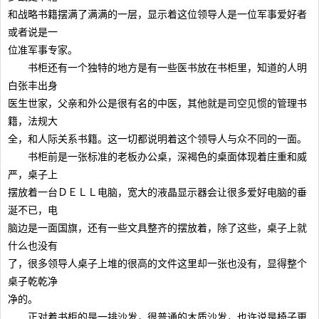
和战略书籍摆满了满满的一层，显示着这位领导人是一位军事爱好者
或者说是一
位准军事专家。
书柜还有一个独特的地方是有一些医书放在书柜里，知道的人明
白张丰出身
医生世家，父亲和外公是很有名的中医，其他就是司空见惯的管理书
籍，法规大
全，和人际关系书籍。这一切都说明着这个领导人与众不同的一面。
书柜前是一张标准的老板办公桌，深褐色的桌面体现着庄重和威
严，桌子上
摆放着一台ＤＥＬＬ电脑，宽大的液晶显示器会让很多爱好电脑的垂
涎不已，电
脑边是一面国旗，还有一些文具整齐的摆放着，除了这些，桌子上就
什么也没有
了，很多领导人桌子上堆的很高的文件这里却一张也没有，显得整个
桌子乾乾净
净的。
正对着书柜的是一排沙发，很普通的木质沙发，也许说是椅子更