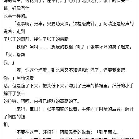
妈的畜生，钱花到了，还不行。」想到了北京之行，张丰的眉头一
跳，好像有什
么事一样的。
「没事啊，张丰，只要功夫深，铁棍磨成针。」阿晴还是轻声的
说着，走到
了张丰的跟前，搂住了张丰的肩膀。
「铁棍？呵呵………想我的铁棍了吧？」张丰坏坏的笑了起来，
「来，帮帮
我。」
「哼，你这个坏蛋，到北京又不知道和谁混了，还要我来帮
你。」阿晴说着
话，但是跪了下来，把头低下来，吻到了张丰的裤裆里，纤纤的小手
解开了张丰
的拉链，呵呵，内裤已经涨的高高的了。
「来吧，宝贝！」张丰喃喃的说着，手伸向了阿晴的后背，解开
了胸围的钮
扣。
「不要在这里，好吗？」阿晴温柔的说着：「到里面去。」