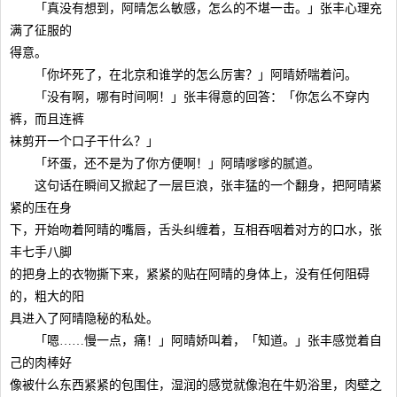
「真没有想到，阿晴怎么敏感，怎么的不堪一击。」张丰心理充
满了征服的
得意。
「你坏死了，在北京和谁学的怎么厉害？」阿晴娇喘着问。
「没有啊，哪有时间啊！」张丰得意的回答：「你怎么不穿内
裤，而且连裤
袜剪开一个口子干什么？」
「坏蛋，还不是为了你方便啊！」阿晴嗲嗲的腻道。
这句话在瞬间又掀起了一层巨浪，张丰猛的一个翻身，把阿晴紧
紧的压在身
下，开始吻着阿晴的嘴唇，舌头纠缠着，互相吞咽着对方的口水，张
丰七手八脚
的把身上的衣物撕下来，紧紧的贴在阿晴的身体上，没有任何阻碍
的，粗大的阳
具进入了阿晴隐秘的私处。
「嗯……慢一点，痛！」阿晴娇叫着，「知道。」张丰感觉着自
己的肉棒好
像被什么东西紧紧的包围住，湿润的感觉就像泡在牛奶浴里，肉壁之