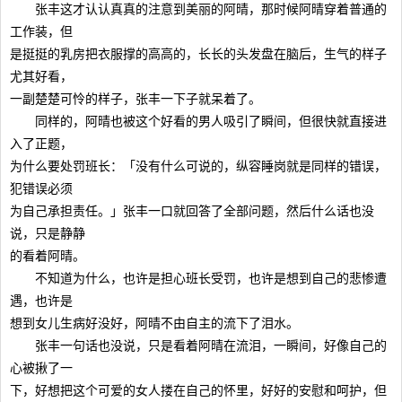
张丰这才认认真真的注意到美丽的阿晴，那时候阿晴穿着普通的
工作装，但
是挺挺的乳房把衣服撑的高高的，长长的头发盘在脑后，生气的样子
尤其好看，
一副楚楚可怜的样子，张丰一下子就呆着了。
同样的，阿晴也被这个好看的男人吸引了瞬间，但很快就直接进
入了正题，
为什么要处罚班长：「没有什么可说的，纵容睡岗就是同样的错误，
犯错误必须
为自己承担责任。」张丰一口就回答了全部问题，然后什么话也没
说，只是静静
的看着阿晴。
不知道为什么，也许是担心班长受罚，也许是想到自己的悲惨遭
遇，也许是
想到女儿生病好没好，阿晴不由自主的流下了泪水。
张丰一句话也没说，只是看着阿晴在流泪，一瞬间，好像自己的
心被揪了一
下，好想把这个可爱的女人搂在自己的怀里，好好的安慰和呵护，但