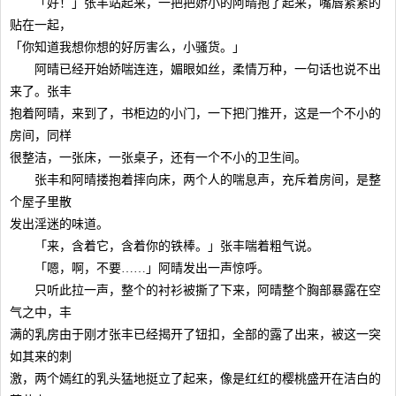
「好！」张丰站起来，一把把娇小的阿晴抱了起来，嘴唇紧紧的
贴在一起，
「你知道我想你想的好厉害么，小骚货。」
阿晴已经开始娇喘连连，媚眼如丝，柔情万种，一句话也说不出
来了。张丰
抱着阿晴，来到了，书柜边的小门，一下把门推开，这是一个不小的
房间，同样
很整洁，一张床，一张桌子，还有一个不小的卫生间。
张丰和阿晴搂抱着摔向床，两个人的喘息声，充斥着房间，是整
个屋子里散
发出淫迷的味道。
「来，含着它，含着你的铁棒。」张丰喘着粗气说。
「嗯，啊，不要……」阿晴发出一声惊呼。
只听此拉一声，整个的衬衫被撕了下来，阿晴整个胸部暴露在空
气之中，丰
满的乳房由于刚才张丰已经揭开了钮扣，全部的露了出来，被这一突
如其来的刺
激，两个嫣红的乳头猛地挺立了起来，像是红红的樱桃盛开在洁白的