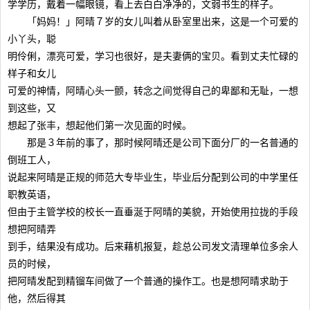
学学历，戴着一幅眼镜，看上去白白净净的，文弱书生的样子。
「妈妈！」阿晴７岁的女儿叫着从卧室里出来，这是一个可爱的
小丫头，聪
明伶俐，漂亮可爱，学习也很好，是夫妻俩的宝贝。看到丈夫忙碌的
样子和女儿
可爱的神情，阿晴心头一颤，转念之间觉得自己的卑鄙和无耻，一想
到这些，又
想起了张丰，想起他们第一次见面的时候。
那是３年前的事了，那时候阿晴还是公司下面分厂的一名普通的
倒班工人，
说起来阿晴是正规的师范大专毕业生，毕业后分配到公司的中学里任
职教英语，
但由于主管学校的校长一直垂涎于阿晴的美貌，开始使用拉拢的手段
想把阿晴弄
到手，结果没有成功。后来藉机报复，趁总公司发文清理单位多余人
员的时候，
把阿晴发配到精镏车间做了一个普通的操作工。也是想阿晴求助于
他，然后得其