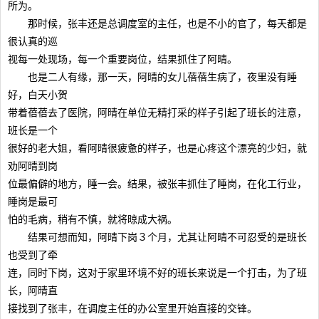
所为。
那时候，张丰还是总调度室的主任，也是不小的官了，每天都是
很认真的巡
视每一处现场，每一个重要岗位，结果抓住了阿晴。
也是二人有缘，那一天，阿晴的女儿蓓蓓生病了，夜里没有睡
好，白天小贺
带着蓓蓓去了医院，阿晴在单位无精打采的样子引起了班长的注意，
班长是一个
很好的老大姐，看阿晴很疲惫的样子，也是心疼这个漂亮的少妇，就
劝阿晴到岗
位最偏僻的地方，睡一会。结果，被张丰抓住了睡岗，在化工行业，
睡岗是最可
怕的毛病，稍有不慎，就将晾成大祸。
结果可想而知，阿晴下岗３个月，尤其让阿晴不可忍受的是班长
也受到了牵
连，同时下岗，这对于家里环境不好的班长来说是一个打击，为了班
长，阿晴直
接找到了张丰，在调度主任的办公室里开始直接的交锋。