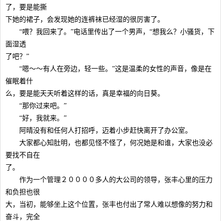
了，要是能撕
下她的裙子，会发现她的连裤袜已经湿的很厉害了。
“喂？我回来了。”电话里传出了一个男声，“想我么？小骚货，下
面湿透
了吧？”
“嗯～～有人在旁边，轻一些。”这是温柔的女性的声音，像是在
催眠着什
么，要是能天天听着这样的话，真是幸福的向日葵。
“那你过来吧。”
“好，我就来。”
阿晴没有和任何人打招呼，迈着小步赶快离开了办公室。
大家都心知肚明，也都见怪不怪了，何况她是和谁，大家也没必
要找不自在
了。
作为一个管理２００００多人的大公司的领导，张丰心里的压力
和负担也很
大，当初，能够坐上这个位置，张丰也付出了常人难以想像的努力和
奋斗，完全