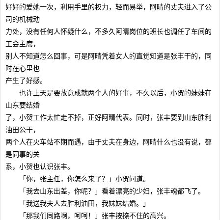
好好的爱她一次，利用手里的权力，轻而易举，阿晴的丈夫进入了公
司的机械动
力处，没有任何人怀疑什么，不多久阿晴岗位的班长也调任了车间的
工会主席，
别人不知道怎么回事，可是阿晴凭着女人的直觉知道是张丰干的，同
时在心里也
产生了好感。
也许上天是要故意成就两个人的好事，不久以后，小贺的妹妹在
山东要结婚
了，小贺工作太忙走不掉，正好阿晴代表。同时，张丰要到山东胜利
油田公干，
两个人在火车站不期而遇，由于丈夫在身边，阿晴什么也没有说，都
是同事的关
系，小贺也认识张丰。
「你，张主任，你怎么来了？」小贺问道。
「我去山东出差，你呢？」看着漂亮的少妇，张丰魂都飞了。
「我送我夫人去胜利油田，我妹妹结婚。」
「那我们同路啊，呵呵！」张丰按捺不住的高兴。