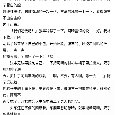
晴雪白的脸
颊绯红绯红，胸脯激动的一起一伏，丰满的乳房一上一下，看得张丰
不由自主的
硬了起来。
「我们吃饭吧！」张丰冷静了一下，阿晴羞涩的说：「好，我补
下妆。」阿
晴站了起来拿下自己的小包，开始补妆，张丰的手环绕着阿晴的纤
腰，一点一点
的摸索着，阿晴扭了一下：「痒！」
张丰无法再控制自己，一下把阿晴的衬衫从裙子里拉出来，双手
猛地伸了进
去，抓住了阿晴丰满的双乳：「啊，不要，有人啊，等一会……」阿
晴反抗着，
抓着张丰的手向下拉，结果没拉下来，被张丰一把抱在怀里，既然如
此，阿晴不
再反抗了，开始体会这生命中第二个男人的粗暴。
火车还在不停的颠簸着，车厢里忽明忽暗，张丰搂着阿晴，双手
熟练地揭开