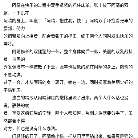
阿晴在快乐的过程中双手紧紧的抓住床单，张丰放下阿晴的双
腿，一下趴在
阿晴的身上，叫道：「阿晴，抱住我，快！」阿晴双手环抱着张丰的
腰部，努力
的把臀部向上抬着，配合着张丰的撞击，终于两个人同时发出快乐的
呻吟。
阿晴修长的双腿猛的一伸，整个身体向后一仰，美丽的双乳战抖
着，乌黑的
秀发像瀑布一样披散了下去，张丰也疲惫的趴在阿晴的身上，懒懒的
不愿动弹。
过了一会，才从阿晴的身上离开，躺在一边，同时抚摩着美丽少妇的
丰满乳房。
浊白的精液从阿晴鲜红的嫩比里流了出来，两个人什么话也没
说，静静的躺
着，享受这疯狂后的宁静，两个人都知道，片刻之后就要分手了，虽
然都舍不得
对方，但也是没有什么办法。
门轻轻的开了，阿晴像小猫一样从门里面钻出来，如果真是猫的