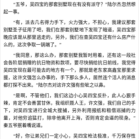
“五爷，吴四宝的那套别墅现在有没有派守？”陆尔杰忽然想
起一事。
“有，派去几名得力手下，火力强大，不担心，我建议那套
别墅圣子征用了吧，我们在那套别墅地下发现了暗道，吴四宝那
晚应该是从那里逃走的，另外，我们在查吴四宝还有什么房产什
么的，这次争取一锅端了。”
“我同意，那这么办，那套别墅我暂时用着，还有这一段社
会各阶层捐赠的抗日物资和款项，要尽快捐给抗日前线，我觉得
吴四宝现在最可能去的地方有一个，那就是老东家高鑫宝那里求
援，这许文强怎么办事的，手下那么多人，居然连个活人的消息
都打探不出来。”陆尔杰对这许文强有些呲之以鼻。
“是啊，不管他们，我们这边小心吴四宝反扑，此人心狠手
辣，肯定不会善罢甘休，我组织聂人王，许文强，我们自己的手
下，对吴四宝进行全城大搜捕，另外利用报纸和租借巡捕的力
量，对他穷追猛打，除非他离开上海，否则肯定会逼的现身。”
秦五爷抿着嘴说道。
“好，你让弟兄们一定小心，吴四宝枪法极准，千万保存性