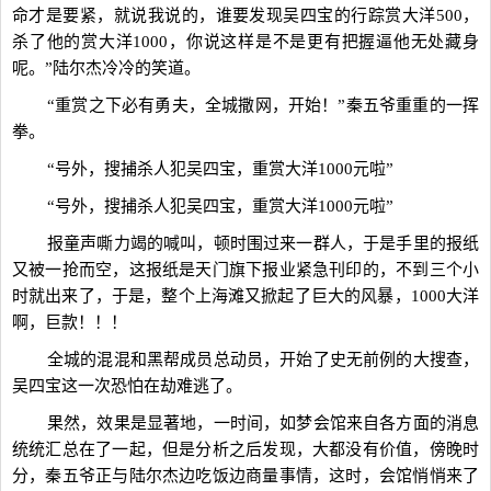
命才是要紧，就说我说的，谁要发现吴四宝的行踪赏大洋500，
杀了他的赏大洋1000，你说这样是不是更有把握逼他无处藏身
呢。”陆尔杰冷冷的笑道。
“重赏之下必有勇夫，全城撒网，开始！”秦五爷重重的一挥
拳。
“号外，搜捕杀人犯吴四宝，重赏大洋1000元啦”
“号外，搜捕杀人犯吴四宝，重赏大洋1000元啦”
报童声嘶力竭的喊叫，顿时围过来一群人，于是手里的报纸
又被一抢而空，这报纸是天门旗下报业紧急刊印的，不到三个小
时就出来了，于是，整个上海滩又掀起了巨大的风暴，1000大洋
啊，巨款！！！
全城的混混和黑帮成员总动员，开始了史无前例的大搜查，
吴四宝这一次恐怕在劫难逃了。
果然，效果是显著地，一时间，如梦会馆来自各方面的消息
统统汇总在了一起，但是分析之后发现，大都没有价值，傍晚时
分，秦五爷正与陆尔杰边吃饭边商量事情，这时，会馆悄悄来了