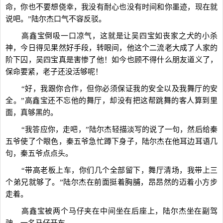
命，你也不要想侥幸，我没有耐心也没有时间和你墨迹，现在就
说吧。”陆尔杰口气不容反驳。
高鑫宝倒吸一口凉气，这就是让吴四宝如丧家之犬的小杀
神，今日得见果然好手段，转眼间，他这个二流老大成了人家的
阶下囚，吴四宝真是害惨了他！如今也顾不得什么朋友道义了，
保命要紧，老子还没活够呢！
“好，我跟你合作，但你必须保证我的安全以及我舞厅的安
全。”高鑫宝还不忘他的舞厅，却没有把这帮跳舞的客人算到里
面，真够黑的。
“我答应你，走吧，”陆尔杰轻描淡写的说了一句，然后给秦
五爷使了个眼色，秦五爷急忙蹲下身子，陆尔杰在他耳边耳语几
句，秦五爷点点头。
“带高老板上车，你们几个全部留下，舞厅清场，我带上三
个弟兄就够了。”陆尔杰在前面挺着胸脯，昂昂然的迈着小方步
走着。
高鑫宝被两个马仔夹在中间坐在后座上，陆尔杰坐在副驾