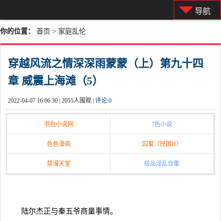
导航
你的位置：
首页
>
家庭乱伦
穿越风流之情深深雨蒙蒙（上）第九十四
章 威震上海滩（5）
2022-04-07 16:06:30 |
2055人围观 |
评论:
0
书包小说网
7色小说
色色漫画
囚爱（民国H）
禁漫天堂
极品淫乱合集
陆尔杰正与秦五爷商量事情。