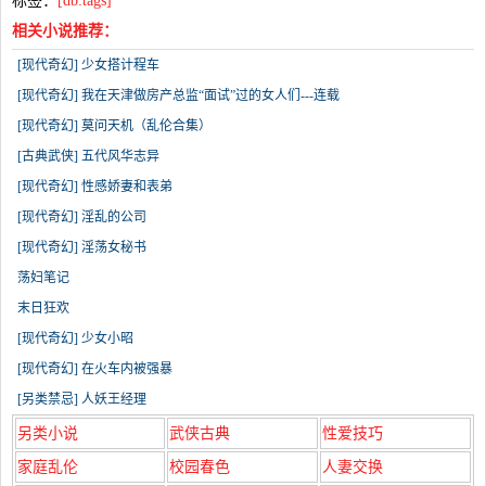
标签：
[db:tags]
相关小说推荐：
[现代奇幻] 少女搭计程车
[现代奇幻] 我在天津做房产总监“面试”过的女人们---连载
[现代奇幻] 莫问天机（乱伦合集）
[古典武侠] 五代风华志异
[现代奇幻] 性感娇妻和表弟
[现代奇幻] 淫乱的公司
[现代奇幻] 淫荡女秘书
荡妇笔记
末日狂欢
[现代奇幻] 少女小昭
[现代奇幻] 在火车内被强暴
[另类禁忌] 人妖王经理
另类小说
武侠古典
性爱技巧
家庭乱伦
校园春色
人妻交换