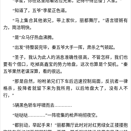
“李星，你在这里陪着这位兄弟，记得不得怠慢了人家。”
“知道了，五爷”李星正色道。
“马上集合其他弟兄，带上家伙，丽都舞厅。”语言铿锵有
力，简洁明快。
“是”众马仔热血沸腾。
“出发”待整装完毕，秦五爷大手一挥，肃杀之气顿起。
“圣子，我认为此人的消息准确性很高，不管怎样，我们也
要有个借口，吃掉高鑫宝的势力地盘，这次也算是个契机。”秦
五爷果然老谋深算，看的很远。
“那是自然，吩咐弟兄们下车后迅速控制局面，反抗者一律
格杀，投降者就留下来为我所用，以后地盘大了，没有人不
行，”
5辆黑色轿车呼啸而去…………
“哒哒哒…………”一阵密集的枪声响彻夜空。
“都别动，举起手来！”丽都舞厅此时对对红男绿女正搂搂抱