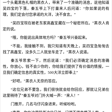
一个头戴黑色礼帽的黑衣人，带来了一个准确的消息，说他知道
吴四宝的下落，秦五爷上下打量来人后问道：“你如果说的有
理，我们定会付您承诺的大洋，决不食言。”
“吴四宝现在被老东家高鑫宝藏在一个秘密所在。”黑衣人肯
定的说。
“哦，你能说出具体地方吗？”秦五爷兴奋起来。
“不能，我接触不到，我只知道有天晚上，吴四宝急匆匆去
找了高鑫宝，没多久二人就坐车走了，”黑衣人说道。
秦五爷思索一下，然后说道：“我们必须确定消息的准确
性，你放心，钱不会少你的，你给我们提供了有价值的情报，一
旦我们确定信息的真实性，500大洋立即奉上”
“好吧，”黑衣人无奈的答应。
“这位兄弟不要急，我们很快就会给你回应，那就让兄弟在
这里稍待了”秦五爷对门外大喊一声：“来人！”
门推开，几名马仔闪身进来，听候吩咐。