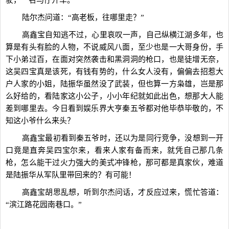
驶，一名马仔开车。
陆尔杰问道：“高老板，往哪里走？”
高鑫宝自知逃不过，心里哀叹一声，自己纵横江湖多年，也
算是有头有脸的人物，不说威风八面，至少也是一大哥身份，手
下小弟过百，在面对突然袭击和黑洞洞的枪口，也是徒增无奈，
这吴四宝真是该死，有钱有势的，什么女人没有，偏偏去招惹大
户人家的小姐，陆振华虽然没了武装，但也算一方枭雄，岂是那
么好给的，看陆家这小公子，小小年纪就如此出色，想那大人能
差到哪里去。今日看到娱乐界大亨秦五爷都对他毕恭毕敬的，不
知这小爷什么来头？
高鑫宝最初看到秦五爷时，还以为是同行竞争，没想到一开
口竟是直奔吴四宝尔来，看来人家有备而来，就凭自己那几条
枪，怎么能干过火力强大的美式冲锋枪，那可都是真家伙，难道
是陆振华从军队里带回来的？有可能！
高鑫宝胡思乱想，听到尔杰问话，才反应过来，慌忙答道：
“滨江路花园南巷口。”