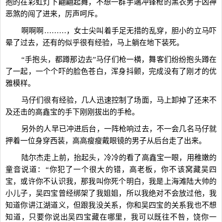
抱的在彩虹灯下翩翩起舞，不想一群手端冲锋枪的黑衣男子凶神
恶煞的闯了进来，厉声呵斥。
啊啊啊………，女士尖叫着手足无措的乱穿，胆小的立马吓
晕了过去，还有的似乎很有经验，马上躺在地下装死。
“手抱头，都蹲那边去”马仔们枪一横，舞客们纷纷抱头蹲在
了一起，一个个吓的脸色苍白，浑身抖颤，完成没有了刚才的优
雅模样。
马仔们很有经验，几人迅速控制了场面，马上卸掉了还来不
及还击的高鑫宝的手下刚刚拔出的手枪。
另外的人早已冲进后台，一阵枪响过去，不一会几名马仔就
押着一位身穿西装，高高瘦瘦戴眼镜的男子从后台走了出来。
陆尔杰走上前，抬起头，冷冷的看了高鑫宝一眼，用稚嫩的
童音说道：“你犯了一个很大的错，高老板，你不该窝藏吴四
宝，或许你不认识我，那我叫你死个明白，我是上海滩陆大帅的
小儿子，吴四宝曾经绑架了我姐姐，所以我绝对不会放过他，我
知道你讲江湖道义，但跟我没关系，你和吴四宝的关系我也不想
知道，只要你说出吴四宝藏在哪里，我可以既往不咎，饶你一