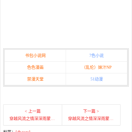
书包小说网
7色小说
色色漫画
（乱伦）妹汁NP
禁漫天堂
51动漫
< 上一篇
下一篇 >
穿越风流之情深深雨蒙蒙（上）第九十七章 尔杰的干妈数不清
穿越风流之情深深雨蒙蒙（上）第九十六章 官人我要