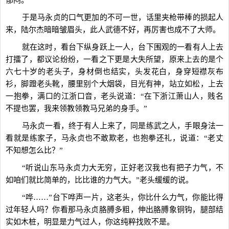
郁闷。
于是马永贞的口气更加的不可一世，话里夹枪带棒的损起人
来，陆尔杰暗暗皱眉头，此人武德不好，再厉害也成不了大师。
就在这时，看台下纵身跃上一人，台下围观的一看有人上去
打擂了，都议论纷纷，一看之下更是大失所望，原来上去的是个
六七十岁的老头子，身材倒也结实，头发花白，身穿短襟灰布
衫，脚蹬老头靴，腰里别个大烟袋，目光有神，站立如松，上去
一抱拳，满口的江浙口音，老头说道：“在下浙江萧山人，贱名
不提也罢，我来领教领教马兄弟的身手。”
马永贞一看，终于有人上来了，同是练武之人，手眼身法一
看就是练家子，马永贞也不敢欺老，也抱拳还礼，说道：“老丈
不知想怎么比？”
“听说山东马永贞力大无穷，正好老汉我也有把子力气，不
如咱们就比简单的，比比谁的力气大。”老头缓缓的说。
“哗……”台下哗声一片，这老头，你比什么力气，你能比得
过年轻人吗？你看那马永贞胳膊多粗，伸出胳膊象铜钩，腿部结
实如木桩，明显是力气过人，你这纯粹找败不是。