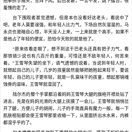
抱拳拱手摇头，甘拜下风。脸色发窘，一言不发，跳下擂台，很
羞愧的走了。
台下围观者甚觉遗憾，但是本也没看好这老头，看说中了
吧，老年人莫要逞强，和年轻人比力气，下场自然灰溜溜的，马
永贞也是暗自心惊，半天没人上来，一上来就是个高手，如果不
是他占了年轻的便宜，恐怕今天败的就是他了。
“原来侬看走眼了，想不到这干巴老头还真有把子力气，看
那铁链少说也有几百斤的重量，可惜还是不敌年轻人，何苦来
着。”王雪琴失望的坐下，语气遗憾的说着，当说到年轻人时，
就想起自己的儿子，几岁的孩童居然能够把她抱起来狂干，要说
年轻，自己的儿子更年轻，就是一乳臭味干的孩童，想起那销魂
蚀骨的滋味，王雪琴就湿润了。
陆尔杰的整个手掌都沿着妈妈王雪琴大腿的旗袍开襟处钻了
进去，先是在妈妈光滑的大腿上抚摸了一会儿，王雪琴就悄悄岔
开了腿，方便儿子的胡闹，儿子的手简直具有魔力一般，每一下
肌肤相贴都会使王雪琴那里收缩一下，从里面挤出水水来，内裤
都湿乎乎的了。