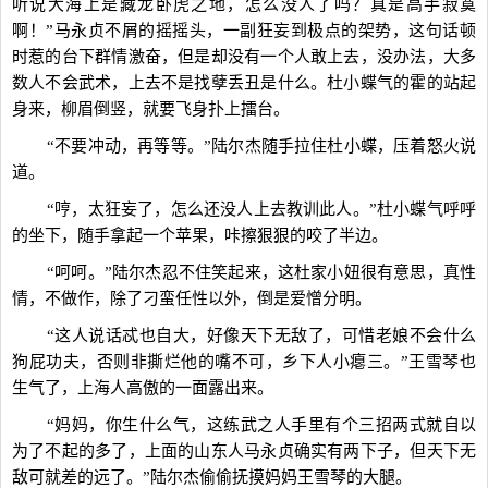
听说大海上是藏龙卧虎之地，怎么没人了吗？真是高手寂寞
啊！”马永贞不屑的摇摇头，一副狂妄到极点的架势，这句话顿
时惹的台下群情激奋，但是却没有一个人敢上去，没办法，大多
数人不会武术，上去不是找孽丢丑是什么。杜小蝶气的霍的站起
身来，柳眉倒竖，就要飞身扑上擂台。
“不要冲动，再等等。”陆尔杰随手拉住杜小蝶，压着怒火说
道。
“哼，太狂妄了，怎么还没人上去教训此人。”杜小蝶气呼呼
的坐下，随手拿起一个苹果，咔擦狠狠的咬了半边。
“呵呵。”陆尔杰忍不住笑起来，这杜家小妞很有意思，真性
情，不做作，除了刁蛮任性以外，倒是爱憎分明。
“这人说话忒也自大，好像天下无敌了，可惜老娘不会什么
狗屁功夫，否则非撕烂他的嘴不可，乡下人小瘪三。”王雪琴也
生气了，上海人高傲的一面露出来。
“妈妈，你生什么气，这练武之人手里有个三招两式就自以
为了不起的多了，上面的山东人马永贞确实有两下子，但天下无
敌可就差的远了。”陆尔杰偷偷抚摸妈妈王雪琴的大腿。