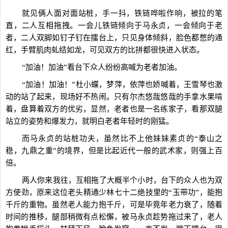
就见俩人面对面站桩，手一抖，铁链哗啦作响，被拉的笔
直，二人互相拖拽。一会儿铁链倾向于马永贞，一会倾向于老
者，二人双脚如钉子钉在擂台上，只见身体倾斜，脸色都憋的通
红，手臂肌肉虬结如龙，可见双方的比拼都很快进入状态。
“加油！加油”看台下众人纷纷高喊为老者加油。
“加油！加油！”杜小蝶，梦萍，依萍也娇喊着，王雪琴也激
动的站了起来，现场好不热闹。只有尔杰悠哉悠哉的手拿水果啃
着，盘算着双方的优劣，显然，老者也是一名练家子，看那双腿
站立的姿势和爆发力，就明白老者年轻时的刚猛。
而马永贞的站桩功夫，虽然比不上他妹妹素贞的“泰山之
稳，九鼎之重”的境界，但是比起近代一般的武术家，则强上百
倍。
两人你来我往，互相拖了大概半个小时，台下的众人也为双
方使劲，原来这位老头精通少林七十二绝技里的“玉带功”，能抱
千斤的重物。虽然老人能力抱千斤，可是毕竟年老力衰了，随着
时间的推移，腿部稍微有点松懈，被马永贞趁势拖过来了，老人