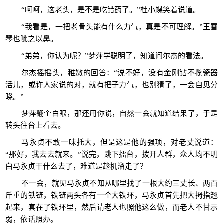
“呵呵，这老头，是不是吃错药了。”杜小蝶笑着说道。
“我看是，一把老骨头能有什么力气，真是不可理解。”王雪
琴也呲之以鼻。
“弟弟，你认为呢？”梦萍学聪明了，知道问尔杰的看法。
尔杰摇摇头，稚嫩的回答：“说不好，没有金刚钻不揽瓷器
活儿，或许人家说的对，就有把子力气，也别猜了，一会自见分
晓。”
梦萍翻个白眼，那还用你说，自然一会就知道结果了，于是
转头往台上看去。
马永贞不敢一味托大，但是这是他的强项，对老丈说道：
“那好，我去去就来。”说完，跳下擂台，拨开人群，众人均不明
白马永贞干什么去了，难道是趁机溜走了？
不一会，就见马永贞不知从哪里找了一根大约三丈长、两百
斤重的铁链，铁链两头各有一个大铁环，马永贞首先把大拇指翘
起来，套在了铁环里，然后请老人也照他这么做，而老人不甘示
弱，依话照办。