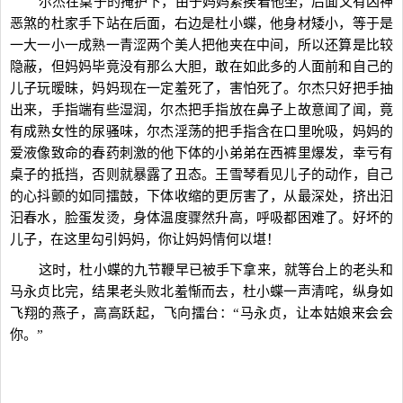
尔杰在桌子的掩护下，由于妈妈紧挨着他坐，后面又有凶神
恶煞的杜家手下站在后面，右边是杜小蝶，他身材矮小，等于是
一大一小一成熟一青涩两个美人把他夹在中间，所以还算是比较
隐蔽，但妈妈毕竟没有那么大胆，敢在如此多的人面前和自己的
儿子玩暧昧，妈妈现在一定羞死了，害怕死了。尔杰只好把手抽
出来，手指端有些湿润，尔杰把手指放在鼻子上故意闻了闻，竟
有成熟女性的尿骚味，尔杰淫荡的把手指含在口里吮吸，妈妈的
爱液像致命的春药刺激的他下体的小弟弟在西裤里爆发，幸亏有
桌子的抵挡，否则就暴露了丑态。王雪琴看见儿子的动作，自己
的心抖颤的如同擂鼓，下体收缩的更厉害了，从最深处，挤出汩
汩春水，脸蛋发烫，身体温度骤然升高，呼吸都困难了。好坏的
儿子，在这里勾引妈妈，你让妈妈情何以堪！
这时，杜小蝶的九节鞭早已被手下拿来，就等台上的老头和
马永贞比完，结果老头败北羞惭而去，杜小蝶一声清咤，纵身如
飞翔的燕子，高高跃起，飞向擂台：“马永贞，让本姑娘来会会
你。”