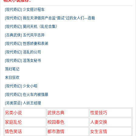
相关小说推荐：
[现代奇幻] 少女搭计程车
[现代奇幻] 我在天津做房产总监“面试”过的女人们---连载
[现代奇幻] 莫问天机（乱伦合集）
[古典武侠] 五代风华志异
[现代奇幻] 性感娇妻和表弟
[现代奇幻] 淫乱的公司
[现代奇幻] 淫荡女秘书
荡妇笔记
末日狂欢
[现代奇幻] 少女小昭
[现代奇幻] 在火车内被强暴
[另类禁忌] 人妖王经理
另类小说
武侠古典
性爱技巧
家庭乱伦
校园春色
人妻交换
情色笑话
都市激情
女生言情