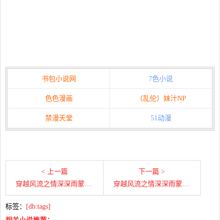
书包小说网
7色小说
色色漫画
（乱伦）妹汁NP
禁漫天堂
51动漫
< 上一篇
下一篇 >
穿越风流之情深深雨蒙蒙（上）第一百零五章 马永贞（3）
穿越风流之情深深雨蒙蒙（上）第一百零三章 马永贞（1）
标签：
[db:tags]