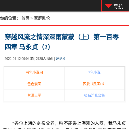
导航
你的位置：
首页
>
家庭乱伦
穿越风流之情深深雨蒙蒙（上）第一百零
四章 马永贞（2）
2022-04-12 09:04:55 |
2138人围观 |
评论:
0
书包小说网
7色小说
色色漫画
囚爱（民国H）
禁漫天堂
极品淫乱合集
“各位上海的乡亲父老，咱不能丢上海滩的人呀，我马永贞