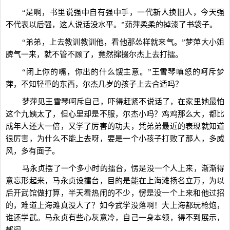
“是啊，书里说强中自有强中手，一代新人换旧人，今天强
不代表以后强，这人说话没水平。”茹萍柔柔的掉漆了书袋子。
“弟弟，上去教训教训他，看他那怂样就来气。”梦萍大小姐
脾气一来，就不管不顾了，竟然撺掇尔杰上去打擂。
“闭上你的嘴，你出的什么馊主意。”王雪琴嗔怒的呵斥梦
萍，不知轻重的东西，尔杰几岁的孩子上去合适吗？
梦萍见王雪琴呵斥自己，吓得赶紧不说话了，在家里她最怕
这个九姨太了，但心里却是不服，尔杰小吗？鸡鸡那么大，都比
成年人还大一倍，又学了厉害的功夫，凭弟弟最近的表现就知道
很厉害，为什么不能上去呀，要是一个小孩子打败了那人，多威
风，多有面子。
马永贞摆了一个多小时的擂台，愣是没一个人上来，渐渐得
意忘形起来，马永贞设擂台，目的是能在上海滩扬名立万，为以
后开武馆做打算，半天看热闹的不少，愣是没一个上来和他过招
的，难道上海滩真没人了？如今武学没落啊！大上海都玩枪炮，
谁还学武。马永贞有些心灰意冷，自己一身本领，得不到展示，