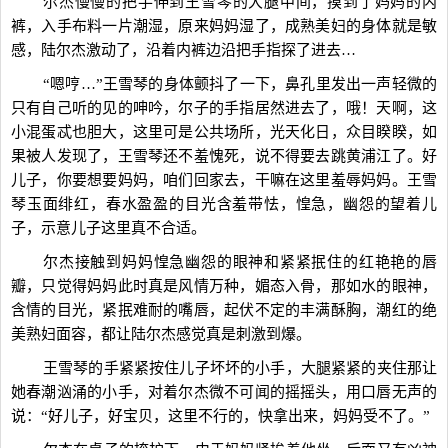
尔杰慢慢的把手伸到王雪琴的大腿中间，摸到了妈妈的内
裤，入手布料一片潮湿，原来妈妈湿了，成熟美妇的身体就是敏
感，陆尔杰激动了，沿着内裤边沿把手指探了进去…
“嗯哼…”王雪琴的身体颤抖了一下，鼻孔里发出一声轻微的
只有自己听的见的呻吟，尔子的手指居然进去了，哦！天啊，这
小混蛋忒也胆大，这里可是公共场所，光天化日，众目睽睽，如
果被人发现了，王雪琴还不羞愧死，说不得要去跳黄浦江了。好
儿子，你要想要妈妈，咱们回家去，干嘛在这里羞辱妈妈。王雪
琴玉面绯红，春水盈盈的目光含羞带怯，惶急，幽怨的望着儿
子，示意儿子这里真不合适。
尔杰接触到妈妈惶急幽怨的眼神和紧紧抿住的红艳艳的唇
瓣，只觉得妈妈此时真是风情万种，媚态入骨，那如水的眼神，
含情的目光，紧抿难耐的嘴唇，起伏不定的丰满酥胸，潮红的绝
美熟妇面容，都让陆尔杰感觉真是刺激到爆。
王雪琴的手紧紧按住儿子坏坏的小手，大腿紧紧的夹住那让
她春潮汹涌的小手，对着尔杰微不可闻的摇摇头，用口唇无声的
说：“好儿子，好宝贝，这里不行的，快拿出来，妈妈受不了。”