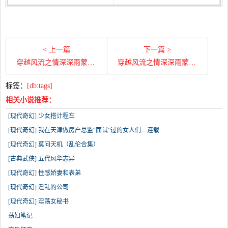
< 上一篇
下一篇 >
穿越风流之情深深雨蒙蒙（上）第一百二十二章 我要黑吃黑（3）
穿越风流之情深深雨蒙蒙（上）第一百二十章 我要黑吃黑（1）
标签：
[db:tags]
相关小说推荐：
[现代奇幻] 少女搭计程车
[现代奇幻] 我在天津做房产总监“面试”过的女人们---连载
[现代奇幻] 莫问天机（乱伦合集）
[古典武侠] 五代风华志异
[现代奇幻] 性感娇妻和表弟
[现代奇幻] 淫乱的公司
[现代奇幻] 淫荡女秘书
荡妇笔记