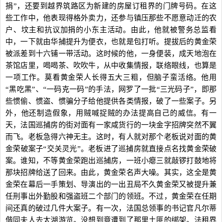
捐”，还要到越界筑路区为新建的房屋订租界的门牌号码。在这
些工作中，他表现得格外卖力，还参与镇压那些不愿意动迁的农
户、坟主和抗议加捐的小东主活动。由此，他就被警务总监看
中，一下就由华捕提升为便衣，也就是包打听。提拔后的黄金荣
被派差到十六铺一带活动。这时候的他，一身便装，成天地泡在
茶馆店里，喝喝茶、吹吹牛，从中收集情报，联络眼线，也算是
一项工作。莫看黄金荣人长得五大三粗，但脑子蛮活络。他用
“黑吃黑”、“一码克一码”的手法，网罗了一批“三光码子”，即那
些惯偷、惯盗、惯骗分子给他提供各类情报，破了一些案子。另
外，他还制造假象，用贼喊捉贼的办法提高自己的威信。有一
天，法国巡捕房的街对面有一家咸货行的一块金字招牌突然不翼
而飞。老板急得六神无主。这时，有人就对那个老板说对面的黄
金荣破案子“交关灵光”。老板进了巡捕房就直接点名找黄金荣破
案。谁知，不等黄金荣跑出巡捕房，一班小瘪三就敲锣打鼓地将
那块招牌给送了回来。由此，黄金荣名声大噪。其实，这全是黄
金荣在幕后一手策划、导演出的一出丑局不久黄金荣又被提升兼
任刑事出外勤股和强盗班二个部门的领班。不过，黄金荣在任期
间还真的破过几件大案子。有一次，法国总领事的书记官凡尔蒂
偕同夫人去太湖游览。没想到竟遭到了那里土匪的绑架。法租界