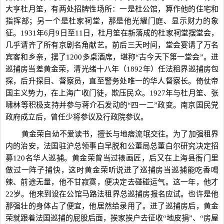
大亨杜月笙，有两处招牌性场所：一是杜公馆，算作他的住宅和
指挥部；另一个是杜家祠堂，那是他光耀门庭、显示财力的象
征。1931年6月9日至11日，杜月笙在新落成的杜家祠堂摆堂会，
几乎请齐了所有京剧名角献艺。前后三天时间，堂会宴请了万名
宾客和乡亲，摆了1200多桌酒席，堪称“古今天下第一堂会”。进
巡捕房当差黄金荣，清光绪十八年（1892年）任法租界巡捕房包
探，后升探目、督察员，直至警务处唯一的华人督察长。倚仗帝
国主义势力，在上海广收门徒，欺压民众。1927年与杜月笙、张
啸林等积极支持并参与蒋介石发动的“四一二”政变。南京国民党
政府成立后，曾任少将参议及行政院参议。
黄金荣自幼不爱读书，擅长与地痞流氓交往。为了加强租界
内的治安，法国驻沪总领事白早脱和公董局总董白尔研究决定招
募120名华人巡捕。黄金荣曾当过裱画匠，后又在上海县衙门里
做过一阵子捕快，这时黄金荣听说进了巡捕房当巡捕能吃香喝
辣、前途无量，他不甘寂寞，便决定去碰碰运气。这一年，他才
22岁。他来到设在公馆马路法租界总巡捕房报名应试。也许是他
那强壮的身体占了便宜，他居然给录用了。进了巡捕房后，黄金
荣就跟着法国巡捕的屁股后面，挨家挨户去征收“地皮捐”、“房屋