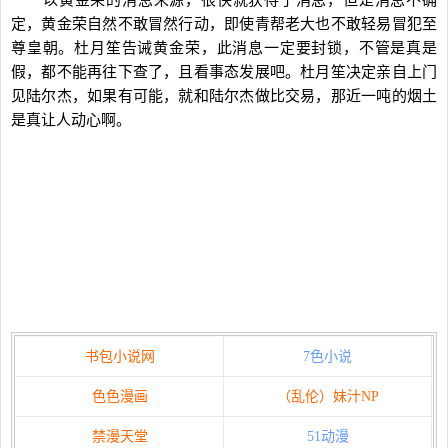
以黄金荣的消息来源，很快就获得了消息，但是消息不确
定，黄金荣自然不敢冒然行动，即使青帮老大也不敢轻易冒犯至
尊皇朝。杜月笙告诫黄金荣，此消息一定要封锁，不管是真是
假，都不能再往下查了，且看事态发展吧。杜月笙决定亲自上门
见陆尔杰，如果有可能，就和陆尔杰做比交易，那近一吨的烟土
是真让人动心啊。
书包小说网
7色小说
色色漫画
（乱伦）妹汁NP
禁漫天堂
51动漫