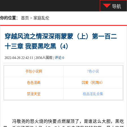
导航
你的位置：
首页
>
家庭乱伦
穿越风流之情深深雨蒙蒙（上）第一百二
十三章 我要黑吃黑（4）
2022-04-26 22:42:11 |
2056人围观 |
评论:
0
书包小说网
7色小说
色色漫画
囚爱（民国H）
禁漫天堂
极品淫乱合集
冯敬尧的怒火烧的快要点燃屋顶了，是谁这么大胆，黑吃