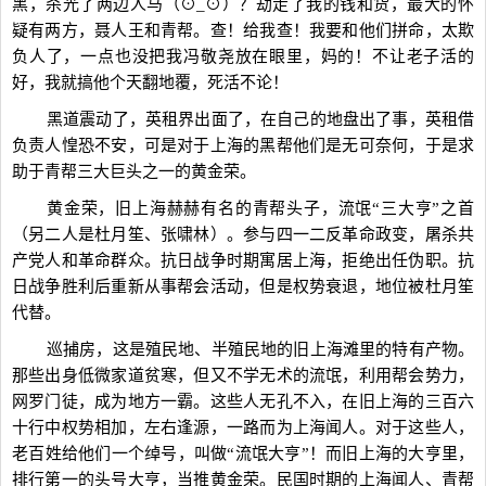
黑，杀光了两边人马（⊙_⊙）？劫走了我的钱和货，最大的怀
疑有两方，聂人王和青帮。查！给我查！我要和他们拼命，太欺
负人了，一点也没把我冯敬尧放在眼里，妈的！不让老子活的
好，我就搞他个天翻地覆，死活不论！
黑道震动了，英租界出面了，在自己的地盘出了事，英租借
负责人惶恐不安，可是对于上海的黑帮他们是无可奈何，于是求
助于青帮三大巨头之一的黄金荣。
黄金荣，旧上海赫赫有名的青帮头子，流氓“三大亨”之首
（另二人是杜月笙、张啸林）。参与四一二反革命政变，屠杀共
产党人和革命群众。抗日战争时期寓居上海，拒绝出任伪职。抗
日战争胜利后重新从事帮会活动，但是权势衰退，地位被杜月笙
代替。
巡捕房，这是殖民地、半殖民地的旧上海滩里的特有产物。
那些出身低微家道贫寒，但又不学无术的流氓，利用帮会势力，
网罗门徒，成为地方一霸。这些人无孔不入，在旧上海的三百六
十行中权势相加，左右逢源，一路而为上海闻人。对于这些人，
老百姓给他们一个绰号，叫做“流氓大亨”！而旧上海的大亨里，
排行第一的头号大亨，当推黄金荣。民国时期的上海闻人、青帮