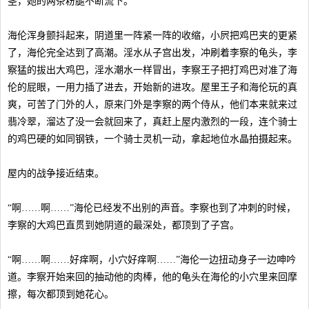
茎，她的两条粉腿不断流下。
海伦浑身颤抖起来，阴道里一阵紧一阵的收缩，小屄把鸡巴夹的更紧
了，海伦完全达到了高潮。淫水从子宫出发，冲刷着李察的龟头，李
察猛的拔出大鸡巴，淫水潮水一样冒出，李察王子把打鸡巴对准了海
伦的屁眼，一用力插了进去，开始新的进攻。屋里王子和海伦玩的真
爽，可苦了门外的人，原来门外是李察的两个侍从，他们本来就来过
翡冷翠，溜达了没一会就回来了，真赶上屋内激烈的一段，连个骑士
的鸡巴硬的如同钢铁，一个骑士灵机一动，拿起地位水晶拍摄起来。
屋内的战争接近结束。
“啊……啊……”海伦已经发不出别的声音。李察也到了冲刺的时候，
李察的大鸡巴直贯到她阴道的最深处，都顶到了子宫。
“啊……啊……好痒啊，小穴好痒啊……”海伦一边扭动身子一边呻吟
道。李察开始来回的抽动他的肉棒，他的龟头在海伦的小穴里来回摩
擦，每次都顶到她花心。