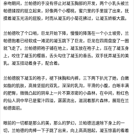
亲吻期间，兰帕德的手没有停止对凝玉胸部的开发，两个小乳头被兰
帕德揉捏的挺立起来，好像两个小樱桃，蜜穴里的手里拔了出来，抚
摸着凝玉光洁的屁股，时而从凝玉的小菊花拂过，让凝玉娇躯大震。
兰帕德吹了个口哨，巨龙开始下降，慢慢的降落在一个小土坡旁，兰
帕德抱着已经软成一滩泥的凝玉跳下了巨龙，巨龙在四周盘旋了一圈
就飞走了。兰帕德把袍子铺在地上，凝玉放在袍子上，压在了凝玉身
上，咬住了凝玉的樱唇，舌头勾住了凝玉的香舌。双手抚弄凝玉的美
乳。凝玉扭动着身子，配合着。
兰帕德脱下凝玉的袍子，褪下抹胸和内裤，三下两下扒光了她，白嫩
如脂的肌肤，高耸坚挺的双乳，深深的乳沟，平滑的小腹，白晰丰满
的肥臀，微微凸起的阴阜上一片不算浓密的小森林，在中间，粉红色
的仙人洞中早已是蜜汁四溢，潺潺流出，滋润着那片森林，展现在兰
帕德面前。
眼前的一切都是那么的美，那么的梦幻，兰帕德迅速除下身上的一
切，兰帕德的肉棒一下子跳了出来，向上高高翘起，凝玉惊喜的看着