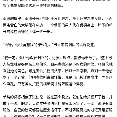
整个翡冷翠隐隐透着一股性爱的味道。
贞德的屋里，贞德长长地褐色头发比散着，身上还穿着修女袍，下面
两条雪白的大腿荡在床边，一个健硕的男人伏在贞德身上，胯下的粗
长肉棒在贞德的下体一进一出。
“贞德，你快宽恕我的罪过吧。”男人带着调侃的语调说道。
“我一定，会让你改邪归正的，讨厌，轻点，都被你干破了。”这个男
人赫然就是好色亲王张伯伦，原来贞德还是小修女的时候，张伯伦就
垂涎她的美色，可是害怕贞德的父亲，所以一直忍着，直到一天他想
到了一个计策，他吧贞德叫来做忏悔，说是自己被淫魔附体，才会这
么淫乱，只有神女贞德的福缘洞才能降服这个淫魔。
单纯的贞德相信了张伯伦，就在那个晚上，张伯伦给贞德开了包，并
做了一晚上的爱，贞德觉得张伯伦的魔鬼太厉害了，一晚上都没有降
服他，自己的秘洞都要被魔鬼插坏了，不过降服魔鬼的过程真是舒服
啊。贞德和张伯伦打了一个星期的架，最终贞德也没有战胜魔鬼。