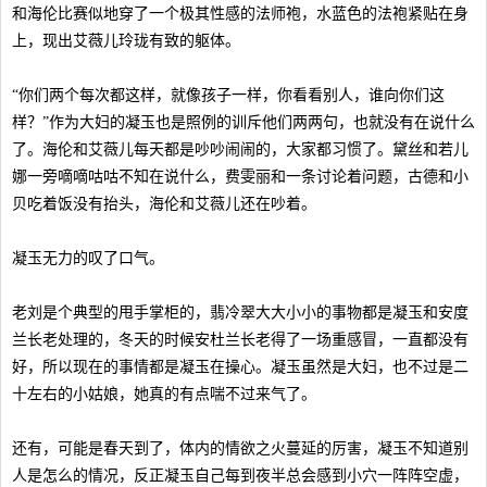
和海伦比赛似地穿了一个极其性感的法师袍，水蓝色的法袍紧贴在身
上，现出艾薇儿玲珑有致的躯体。
“你们两个每次都这样，就像孩子一样，你看看别人，谁向你们这
样？”作为大妇的凝玉也是照例的训斥他们两两句，也就没有在说什么
了。海伦和艾薇儿每天都是吵吵闹闹的，大家都习惯了。黛丝和若儿
娜一旁嘀嘀咕咕不知在说什么，费雯丽和一条讨论着问题，古德和小
贝吃着饭没有抬头，海伦和艾薇儿还在吵着。
凝玉无力的叹了口气。
老刘是个典型的甩手掌柜的，翡冷翠大大小小的事物都是凝玉和安度
兰长老处理的，冬天的时候安杜兰长老得了一场重感冒，一直都没有
好，所以现在的事情都是凝玉在操心。凝玉虽然是大妇，也不过是二
十左右的小姑娘，她真的有点喘不过来气了。
还有，可能是春天到了，体内的情欲之火蔓延的厉害，凝玉不知道别
人是怎么的情况，反正凝玉自己每到夜半总会感到小穴一阵阵空虚，