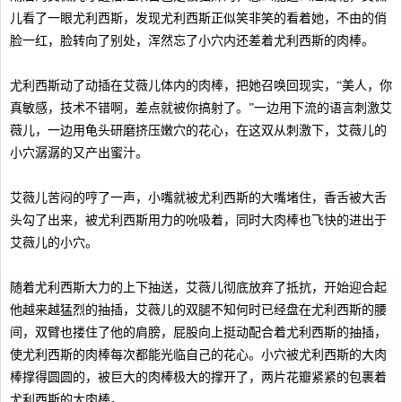
儿看了一眼尤利西斯，发现尤利西斯正似笑非笑的看着她，不由的俏
脸一红，脸转向了别处，浑然忘了小穴内还差着尤利西斯的肉棒。
尤利西斯动了动插在艾薇儿体内的肉棒，把她召唤回现实，“美人，你
真敏感，技术不错啊，差点就被你搞射了。”一边用下流的语言刺激艾
薇儿，一边用龟头研磨挤压嫩穴的花心，在这双从刺激下，艾薇儿的
小穴潺潺的又产出蜜汁。
艾薇儿苦闷的哼了一声，小嘴就被尤利西斯的大嘴堵住，香舌被大舌
头勾了出来，被尤利西斯用力的吮吸着，同时大肉棒也飞快的进出于
艾薇儿的小穴。
随着尤利西斯大力的上下抽送，艾薇儿彻底放弃了抵抗，开始迎合起
他越来越猛烈的抽插，艾薇儿的双腿不知何时已经盘在尤利西斯的腰
间，双臂也搂住了他的肩膀，屁股向上挺动配合着尤利西斯的抽插，
使尤利西斯的肉棒每次都能光临自己的花心。小穴被尤利西斯的大肉
棒撑得圆圆的，被巨大的肉棒极大的撑开了，两片花瓣紧紧的包裹着
尤利西斯的大肉棒。