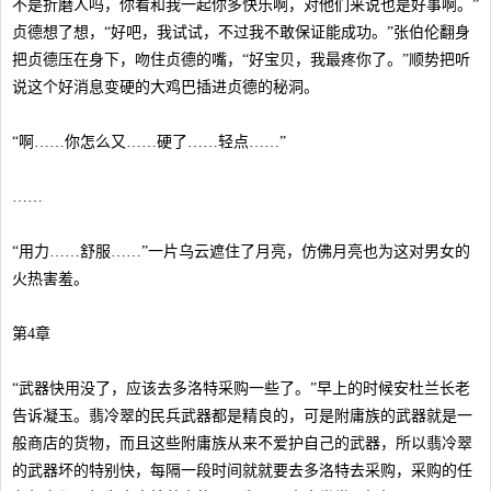
不是折磨人吗，你看和我一起你多快乐啊，对他们来说也是好事啊。”
贞德想了想，“好吧，我试试，不过我不敢保证能成功。”张伯伦翻身
把贞德压在身下，吻住贞德的嘴，“好宝贝，我最疼你了。”顺势把听
说这个好消息变硬的大鸡巴插进贞德的秘洞。
“啊……你怎么又……硬了……轻点……”
……
“用力……舒服……”一片乌云遮住了月亮，仿佛月亮也为这对男女的
火热害羞。
第4章
“武器快用没了，应该去多洛特采购一些了。”早上的时候安杜兰长老
告诉凝玉。翡冷翠的民兵武器都是精良的，可是附庸族的武器就是一
般商店的货物，而且这些附庸族从来不爱护自己的武器，所以翡冷翠
的武器坏的特别快，每隔一段时间就就要去多洛特去采购，采购的任