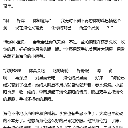
逼里。
“啊……好痒……你知道吗？……我无时不刻不再想你的鸡巴插这个
洞……现在海伦又需要……让你的鸡巴……肏这个屄洞……？”
“我的小宝贝，一会我会让你飞天的，不过，兰帕德现在还是先吃一吃
你的屄，好好给你用舌头舔一舔。”李察用双手扒着两片大阴唇，用舌
头舔弄着海伦的小阴蒂。
“我的查理……你真会吃……吃的海伦……好舒服……嗯……肏……
啊……再深点……到里面去吃……海伦的屄里面……好痒……”海伦已
经兴奋到了极点，她的大阴唇不用扒就自动张开着，春水潺潺。小屁
眼也是一收一缩的，李察想起干海伦屁眼的情景，腾出双手去摸海伦
的屁股，手指还抠她的屁眼。
海伦不停地小声呻吟和浪叫着。李察也有些忍不住了，大鸡巴早就硬
的不本分了。他想肏海伦这么好的屄肯定舒服。他把海伦抱上了床，
分开海伦的双腿，把大鸡巴的龟头顶在了海伦的屄洞口。先用龟头摩