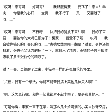
“哎呀！亲哥哥……好哥哥！……我舒服得要……要飞了！亲人！乖
肉……你是我的心肝……宝贝……我不行了……又……又要泄了……
呀……”
“哎呀！亲哥哥……不行呀……快把我的腿放下来！啊……我的子宫
要……要被你的大鸡巴顶穿了！冤家……我受不了啦……哎呀……我
会被你搞死的！会死的呀……”贞德居然两眼一翻晕了过去，身体还颤
抖着，张伯伦又猛力的插了一下，就射出了精液，贞德的子宫不知道
吸收了多少张伯伦的精液了。
过了一会，贞德醒了过来，小猫咪一样趴在张伯伦的怀里。
“贞德，我有一个想法，你能不能帮我搞上其他几位夫人啊？”
“啊，这怎么行呢，和你一起我都对不起李察了，要是和其他人。”
“可是你看，李察一直不在家，叫那么几个娇滴滴的小美人独守空房，