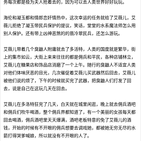
务每次都是极为夫人抢着去的，因为可以去人类世界好好玩玩。
海伦和凝玉都和情郎恋奸情热中，这次幸运的任务就给了艾薇儿，艾
薇儿拒绝了凝玉带民兵保护的提议，笑话，堂堂的水系魔法师怎么用
别人保护。还有带上凶神恶煞的的翡冷翠民兵，还怎么游玩。
艾薇儿带着几个臭鼬人附庸就去了多活特，人类的国度就是繁华，街
上的集市如云，大街上来来往往的都是佣兵和平民，各种店铺林立，
艾薇儿在糖果店和饰品店消磨了一个上午。随行的臭鼬人不适宜人类
对他们体味厌恶的目光，几次催促着艾薇儿买武器然后回去，艾薇儿
被他们说的烦了，下午的时候就买完了武器，把臭鼬人们打发了回
去，说是自己在这玩几天在回去。
艾薇儿在多洛特狂完了几天，白天就在城里闲逛，晚上就去佣兵酒吧
和佣兵们吹牛喝酒，整个佣兵界都知道了，有一个美丽的女孩每天都
回去喝酒，佣兵酒吧里天天爆满，酒吧老板特意的免了艾薇儿的酒
钱，开始的时候有不开眼的佣兵想要去调戏她，都被她无穷无尽的水
箭打得哭爹喊娘，所以就没有不开眼的人了。