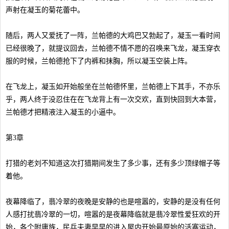
声射在凝玉的菊花蕾中。
随后，两人又爱抚了一阵，兰帕德的大鸡巴又勃起了，凝玉一看时间
已经很晚了，就提议回去，兰帕德不情不愿的召唤来飞龙，凝玉穿衣
服的时候，兰帕德抢下了内裤和抹胸，所以凝玉空装上阵。
在飞龙上，凝玉如开始般坐在兰帕德怀里，兰帕德上下其手，不亦乐
乎，两人终于没忍住在在飞龙背上有一次交欢，直到快回到大本营，
兰帕德才把精液注入凝玉的小逼中。
第3章
打猎的老刘不知道这次打猎期间发生了多少事，还有多少顶绿帽子等
着他。
夜幕降临了，翡冷翠的夜晚是安静的也是喧嚣的，安静的是没有任何
人感打扰翡冷翠的一切，喧嚣的是夜幕降临就是翡冷翠性爱狂欢的开
始，各个附庸族，民兵夫妻早早的进入屋内开始最原始的活塞运动，