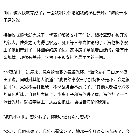
“啊，这么快就完成了，一会我将为你增加我的祝福光环。”海伦一本
正经的说。
接待仪式很快就完成了，代表们都被安排了住处，翡冷翠现在被开发
的很大，住处之间离得也很远，凝玉等人都去忙别的了，海伦把李察
王子他们带到了一排幽静的房子边，这排房子是依着山建的，没有什
么规律，却很有美感，李察王子被安排道最里面的一间。
“李察骑士，进屋来，我会给你我的祝福光环。”海伦站在门口对李察
王子说，同时对其他人说道：“我要给李察王子加持神圣光环，会是很
长时间，大家不要打搅我，不然战神会不高兴了。”其他人都被翡冷翠
的景色所迷，自顾的去转了，李察王子和海伦进了屋，海伦加了一个
隔音光环，就被李察王子从后面抱住，揉捏着海伦的双乳。
“我的小宝贝，想死我了，你的小逼有没有想我？”
“查理，我想死你了，我的小逼痒死了，她都一个月没有吃东西了，今