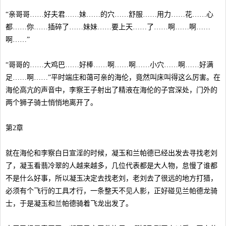
“亲哥哥……好夫君……妹……的穴……舒服……用力……花……心
都……你……插碎了……妹妹……要上天……了……啊……啊……
啊……”
“哥哥的……大鸡巴……好棒……啊……啊……小穴……啊……好满
足……啊……”平时端庄和蔼可亲的海伦，竟然叫床叫得这么厉害。在
海伦高亢的声音中，李察王子射出了精液在海伦的子宫深处，门外的
两个狮子骑士悄悄地离开了。
第2章
就在海伦和李察白日宣淫的时候，凝玉和兰帕德已经出发去寻找老刘
了，凝玉看翡冷翠的人越来越多，几位代表都是大人物，怠慢了谁都
不是什么好事，所以凝玉决定去找老刘，老刘去了很远的地方打猎，
必须有个飞行的工具才行，一条整天不见人影，正好碰见兰帕德龙骑
士，于是凝玉和兰帕德骑着飞龙出发了。