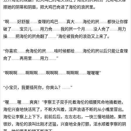
擦她的阴蒂和阴唇，把大鸡巴肏进了海伦的浪屄里。
“啊……好舒服……查理的鸡巴……真大……海伦的屄……都快让你撑
破了……宝贝儿……用力肏……我的屄一个月……没人肏了……用力
操……把海伦的屄肏翻了……”海伦被我肏的浪劲又上来了。
“你喜欢……肏海伦的屄……啥时候都给……海伦的屄以后只能让查理
肏了……再用里……用力……”
“啊啊啊……啊啊啊……啊啊啊……啊啊啊……喔喔喔”
“小宝贝，我要插死你，你爽么？……”
“喔……喔……爽爽！”李察王子双手托着海伦的细腰死命地捅着她，
海伦兴奋地快活死了，不断大叫着，淫声浪语不断的从小嘴里冒出。
海伦让李察上上下下，前前后后，左左右右，一快三慢地插她，果然
很妙，海伦的浪叫比刚才还猛，兴奋地全身打颤，淫水顺着李察的阴