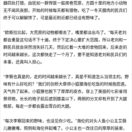
器四处打猎，由犹如一群悍匪一般席卷荒原，方圆十里的地方小动物
无不闻风丧胆，开始的时候每天都有猎物，吃了一冬天腊肉的民兵们
终于可以解解馋了，可是最近附近都已经没有野味了。
“欧斯拉比起，大荒原的动物都哪去了，嘴里都淡出鸟了。”每天老刘
都会重复这句话不下十遍，终于下定决心要扩大范围，所以老刘和一
群民兵就会突然消失好几天，然后扛着一大堆的食物回来，后来走的
时间越来越长，这次都快走了一个月了，要不是知道老刘和民兵们的
本事，还真叫人担心。
“李察也真是的，走的时间越来越长了，真是不知道怎么当领主的。野
味有什么好吃的？”我们的剑桥大祭师小狐狸海伦吃饭的时候抱怨道。
天气热了起来，小狐狸也脱下了厚厚的皮衣，穿上了美丽的七彩雀翎
祭师袍，长长的袍子前后遮到膝盖以下，两侧的分叉却有开到了大腿
根部，每走一步都会露出雪白的大腿。
“每次李察回来的野味，也没见你少吃。”海伦的对头人鱼小公主艾薇
儿撇撇嘴，照例和海伦拌起嘴了。小公主也一改往日的厚厚的装束，