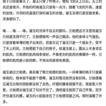
由于已经是春天了，凝玉只穿了件袍子，哪知飞到天上以后，天上的
风还是很冷，开始的时候凝玉只是有一点冷，随着飞龙的升高，速度
的加快，冷冽的风直接打穿的凝玉的衣服，凝玉冻得已是双唇发紫，
浑身颤抖了。
咯……咯……咯，凝玉的牙床不自主的颤抖，兰帕德这才注意到凝玉
已经是冻得不行了，兰帕德暗骂一声自己糊涂，他的身体斗气强劲，
已是穿着单薄的袍子出来的，但是忘记了凝玉只是一个弱女子，受不
了天上的风，兰帕德脱下自己的袍子，给凝玉披上，露出上半身坚实
的肌肉，兰帕德的肌肉线条很好，不像老刘的肌肉仿佛爆炸一样，兰
帕德的肌肉是小肌肉群，不突出但是很有美感。
凝玉谢过兰帕德，美目看了眼兰帕德的肌肉。一间单薄的袍子只是蔽
体用的，根本就不能那个御寒，凝玉的情况依然没有好转。兰帕德看
见凝玉白皙的俏脸都没有了血色，纤细的腰身摇摆不定，很是惹人怜
爱，兰帕德对凝玉说了句对不住了，酒吧凝玉抱到了自己怀里，双手
环住凝玉的腰，凝玉的小屁股坐在了兰帕德双腿之间。顿时温暖了许
多。