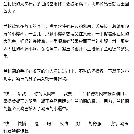
兰帕德的大肉棒，多日的空虚终于要被填满了，火热的感觉就要重回
体内了。
兰帕德趴在凝玉的身上，嘴里含住她右边的乳房，舌头拔弄着她那顶
端的小樱桃，一会儿，那颗小樱桃变得又红又硬，一手握着她左边的
大乳房，轻轻的搓揉着，一手顺着她那柔软而平滑的小腹，滑向那令
人向往的桃源小洞，探指洞口，凝玉的蜜汁马上浸透了兰帕德的整只
手。
兰帕德的手指在凝玉的仙人洞进进出出，不时的还揉捏一下凝玉的小
阴蒂，凝玉的身子美女蛇一样扭动。
“快……给我……你的大肉棒……我要……”兰帕德将肉棒抵着洞口，
摩擦着凝玉的阴唇，凝玉突然用腿夹住兰帕德的腰，一用力，兰帕德
的整个大鸡巴插入了凝玉的小逼中。
“快……快插……喔……呀……哎哟……好……好舒服……哦”，凝玉
红着脸催促着。