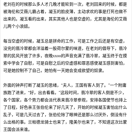
老刘在的时候那么多人才几晚才能轮到一次，老刘回来的时候，都是
被海伦和艾薇儿霸占着，凝玉的脸皮薄，主动求欢的事是打死也做不
出来的。凝玉看的出来，其实其他人也是空虚的，尤其是海伦的艾薇
儿两个小浪妞。
每当空虚的时候，凝玉总是拼命的工作，可是工作之后还是有空虚，
没完的翡冷翠都会洋溢着一股荷尔蒙的味道，在老刘的倡导下，翡冷
翠的民风开放了许多，夜晚xxoo的声音充满了翡冷翠，凝玉终于在摸
索中学会了自慰，可是自慰之后的空虚感和罪恶感使凝玉感到害怕，
可是她控制不了自己，她怕有一天她会变成欲望的奴隶。
外面的钟声打断了凝玉的思绪，“夫人，王国有客人到了。”一个附庸
族跑了进来，“好，出去看看。”这段时间，翡冷翠的客人倒是不少，
各个国家，各个势力都会派代表来翡冷翠参观，安排各国使节也排上
了日程，好色亲王张伯伦来了好几天了，开始的时候凝玉害怕出什么
乱子，可是几天过去了，张伯伦除了眼神还是那么讨厌外，倒没有什
么出格的事。兰帕德龙骑士也来了，隆美尔也来了，不知道这次比蒙
王国会派来谁。