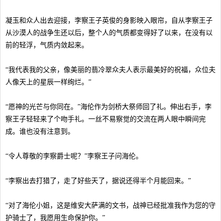
凝玉和众人出去迎接，李察王子英俊的身影映入眼帘，自从李察王子
从沙漠人的战争生还以后，整个人的气质都变得好了以来，在没有以
前的轻浮，气质内敛起来。
“我代表我的父亲，像美丽的翡冷翠众夫人表示最美好的祝福，众位夫
人像天上的星辰一样绚烂。”
“愿神的光芒与你同在。”海伦作为剑桥大祭师回了礼。伸出右手，李
察王子轻轻来了个吻手礼。一丝不易察觉的交流在两人眼中瞬间完
成。谁也没有注意到。
“令人尊敬的李察爵士呢？”李察王子问海伦。
“李察出去打猎了，走了好些天了，据说还得半个月能回来。”
“对了海伦小姐，这是维安大萨满的文书，战神已经批准我作为您的守
护骑士了，我愿用生命保护你。”