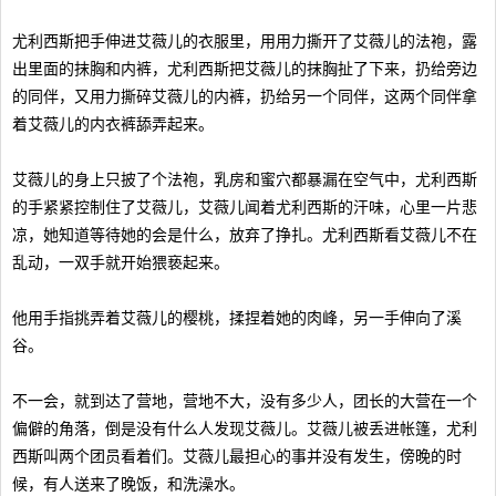
尤利西斯把手伸进艾薇儿的衣服里，用用力撕开了艾薇儿的法袍，露
出里面的抹胸和内裤，尤利西斯把艾薇儿的抹胸扯了下来，扔给旁边
的同伴，又用力撕碎艾薇儿的内裤，扔给另一个同伴，这两个同伴拿
着艾薇儿的内衣裤舔弄起来。
艾薇儿的身上只披了个法袍，乳房和蜜穴都暴漏在空气中，尤利西斯
的手紧紧控制住了艾薇儿，艾薇儿闻着尤利西斯的汗味，心里一片悲
凉，她知道等待她的会是什么，放弃了挣扎。尤利西斯看艾薇儿不在
乱动，一双手就开始猥亵起来。
他用手指挑弄着艾薇儿的樱桃，揉捏着她的肉峰，另一手伸向了溪
谷。
不一会，就到达了营地，营地不大，没有多少人，团长的大营在一个
偏僻的角落，倒是没有什么人发现艾薇儿。艾薇儿被丢进帐篷，尤利
西斯叫两个团员看着们。艾薇儿最担心的事并没有发生，傍晚的时
候，有人送来了晚饭，和洗澡水。