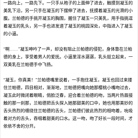
一路向上，一路先下。一只手从袍子的上面伸了进去，触摸到凝玉的
美乳下沿，另一只手在凝玉的下摆伸了进去，抚摸着凝玉的光滑的小
腹。兰帕德的手挑开凝玉的胸围，握住了凝玉一只美乳，用手指挑逗
着凝玉的乳头，另一手也进发道了凝玉的桃园深处，中指进入了凝玉
的小逼。
“啊……”凝玉呻吟了一声，却没有阻止兰帕德的侵犯，身体靠在兰帕
德的身上，享受着男人的爱抚。小逼里淫水潺潺，乳头挺立起来，一
双美乳在兰帕德手中飞扬。
“凝玉，你真美！”兰帕德嘴里说着，一手抱住凝玉，凝玉也回过来搂
住兰帕德，四目相对，渐渐地，兰帕德把嘴向她那樱桃小嘴吻过去，
凝玉此时微闭着眼睛，俏脸泛春，迎合着兰帕德的吻，当两片热唇接
触的那一刹那，兰帕德把舌头探入她那甜美的口中，她也用那美妙的
舌头热烈的缠绕住兰帕德的舌头，兰帕德们彼此热烈的相吻着，吮吸
着对方的舌头，吞咽着甜美的口水。这一吻，吻了好长一段时间，才
依依不舍的分开。