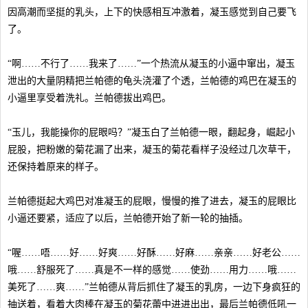
因高潮而坚挺的乳头，上下的快感相互冲激着，凝玉感觉到自己要飞
了。
“啊……不行了……我来了……”一个热流从凝玉的小逼中窜出，凝玉
泄出的大量阴精把兰帕德的龟头浇灌了个透，兰帕德的鸡巴在凝玉的
小逼里享受着洗礼。兰帕德拔出鸡巴。
“玉儿，我能操你的屁眼吗？”凝玉白了兰帕德一眼，翻起身，崛起小
屁股，把粉嫩的菊花漏了出来，凝玉的菊花看样子没经过几次草干，
还保持着原来的样子。
兰帕德挺起大鸡巴对准凝玉的屁眼，慢慢的推了进去，凝玉的屁眼比
小逼还要紧，适应了以后，兰帕德开始了新一轮的抽插。
“喔……唔……好……好爽……好酥……好麻……亲亲……好老公……
哦……舒服死了……真是不一样的感觉……使劲……用力……哦……
美死了……爽……”兰帕德从背后抓住了凝玉的乳房，一边下身疯狂的
抽送着，看着大肉棒在凝玉的菊花蕾中进进出出，最后兰帕德低吼一