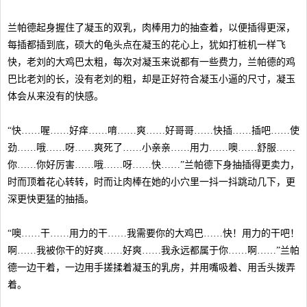
兰帕德起身握住了凝玉的双乳，肉棒用力的抽查着，以便插得更深，
每插都插到底，硕大的龟头点在凝玉的花心上，犹如打桩机一样飞
快，老刘的大鸡巴太粗，每次对凝玉来说都有一些费力，兰帕德的鸡
巴比老刘的长，没有老刘的粗，却是正好符合凝玉小逼的尺寸，凝玉
体会从来没有的快感。
“快……喔……好痒……唷……爽……好哥哥……快插……插吧……使
劲……哦……呀……爽死了……小亲亲……用力……噢……舒服……
你……你好厉害……哦……呀……快……”兰帕德下身抽插得更卖力，
时而顶着花心转转，时而让肉棒在她的小穴里一抖一抖跳动几下，更
深更快更猛的抽插。
“噢……干……用力的干……我需要你的大鸡巴……快！用力的干吧！
啊……我被你干的好爽……好爽……我永远都属于你……啊……”兰帕
德一边干着，一边用手搓揉着凝玉的乳房，并用嘴吸着、用舌头拨弄
着。