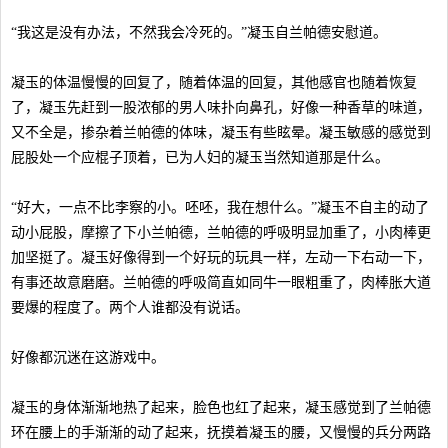
“我这是没有办法，不然我会冷死的。”凝玉自兰帕德安慰道。
凝玉的体温慢慢的回复了，随着体温的回复，其他感官也随着恢复
了，凝玉先赶到一股浓郁的男人味扑向鼻孔，好像一种香草的味道，
又不全是，掺杂着兰帕德的体味，凝玉有些眩晕。凝玉敏感的感觉到
屁股处一个应棍子顶着，已为人妇的凝玉当然知道那是什么。
“好大，一点不比李察的小。呸呸，我在想什么。”凝玉不自主的动了
动小屁股，摩擦了下小兰帕德，兰帕德的呼吸明显加重了，小肉棒更
加坚挺了。凝玉好像得到一个好玩的玩具一样，左动一下右动一下，
有事还故意磨磨。兰帕德的呼吸简直如同牛一眼粗重了，肉棒胀大道
要爆的程度了。两个人谁都没有说话。
好像都沉迷在这游戏中。
凝玉的身体渐渐地热了起来，脸色也红了起来，凝玉感觉到了兰帕德
环在腰上的手渐渐的动了起来，抚摸着凝玉的腰，又慢慢的兵分两路