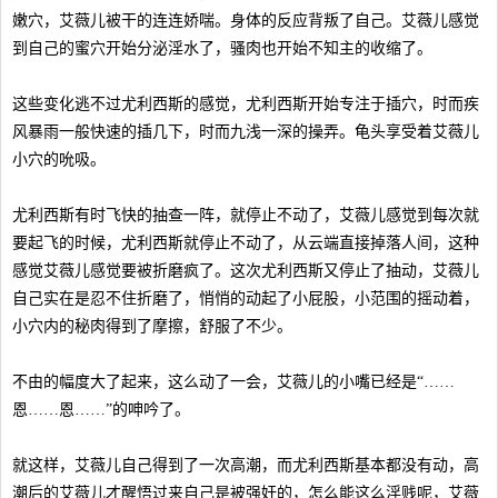
嫩穴，艾薇儿被干的连连娇喘。身体的反应背叛了自己。艾薇儿感觉
到自己的蜜穴开始分泌淫水了，骚肉也开始不知主的收缩了。
这些变化逃不过尤利西斯的感觉，尤利西斯开始专注于插穴，时而疾
风暴雨一般快速的插几下，时而九浅一深的操弄。龟头享受着艾薇儿
小穴的吮吸。
尤利西斯有时飞快的抽查一阵，就停止不动了，艾薇儿感觉到每次就
要起飞的时候，尤利西斯就停止不动了，从云端直接掉落人间，这种
感觉艾薇儿感觉要被折磨疯了。这次尤利西斯又停止了抽动，艾薇儿
自己实在是忍不住折磨了，悄悄的动起了小屁股，小范围的摇动着，
小穴内的秘肉得到了摩擦，舒服了不少。
不由的幅度大了起来，这么动了一会，艾薇儿的小嘴已经是“……
恩……恩……”的呻吟了。
就这样，艾薇儿自己得到了一次高潮，而尤利西斯基本都没有动，高
潮后的艾薇儿才醒悟过来自己是被强奸的，怎么能这么淫贱呢，艾薇