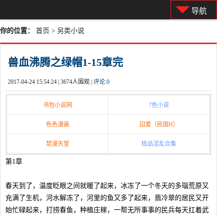
导航
你的位置：
首页
>
另类小说
兽血沸腾之绿帽1-15章完
2017-04-24 15:54:24 |
3674人围观 |
评论:
0
书包小说网
7色小说
色色漫画
囚爱（民国H）
禁漫天堂
极品淫乱合集
第1章
春天到了，温度眨眼之间就暖了起来，冰冻了一个冬天的多瑙荒原又
充满了生机，河水解冻了，河里的鱼又多了起来，翡冷翠的居民又开
始忙碌起来，打捞春鱼，种植庄稼，一帮无所事事的民兵每天扛着武