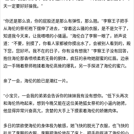
天一定要好好操我。”
“你还是那么浪，你的屁股还是那么有弹性，那么翘。”李察王子把手
从海伦的祭祀袍下摆伸了进去，“穿着这么骚的衣服，是不是欠干了，
知道我今天来，让我喂喂的小骚逼。”海伦白了李察一眼了，娇声说
道：“不要，别摸了，你看人家都被你摸出水了，会被别人看到的，殿
下您，您好坏。我不在的日子，你有没有想我？”李察王子没有回答，
抱住海伦那香喷喷柔若无骨的胴体，疯狂的亲吻她甜蜜的红唇。边亲
边一手隔着祭师袍揉着海伦高耸的爆乳，另一手探进了海伦的蜜穴。
亲了一会，海伦的脸已是潮红一片。
“小宝贝，一会我的弟弟会告诉你的妹妹我有没有想你。”低下头再次
和海伦热吻起来，想到今晚又能在这位美艳狐女祭祀的小逼内驰骋，
他显得异常兴奋高亢，贪婪的大手上下摸索着海伦的娇嫩肉体。
多日的禁欲使海伦的身体极为敏感，她飞快的脱光了衣服，也飞快的
扒光了李察的衣服，李察把海伦放在了床上，把手指抠进了海伦的小