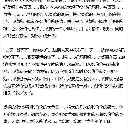
“那你喜不喜欢我坏啊？”张伯伦猛力的戳了几下贞德的小逼。“喜欢，
好美呀！亲哥哥……我的小穴被你的大鸡巴搞得好舒服，亲哥哥……
再快一点……”张伯伦听见贞德的浪语，搬起贞德的一只腿，抱在怀
里，贞德的小脚就在张伯伦的嘴边，由于兴奋贞德的小脚成了漂亮的
粉红色，张伯伦含住了贞德的一个小脚趾，用舌头卷住，吮吸，同时
大鸡巴没有停止对蜜穴的开垦。
“哎呀！好哥哥，你的大龟头碰到人家的花心了！呀……被你的大鸡巴
搞搞死了……我又要泄给你了……哦……好舒服呀……”贞德在高亢的
淫叫声中泻出了不知道是今晚的第几次高潮。自从张伯伦来到翡冷
翠，贞德就没有穿过内裤，因为不知道什么时候张伯伦就会干她一
炮，贞德也乐其不疲。饭厅，山谷，只要是没有别人，贞德的小逼总
会迎来张伯伦的大鸡巴的探访，张伯伦来的一周，贞德都记不得到底
泄身了多少次了。
贞德的淫水浇到张伯伦的大龟头上，极大的几次的张伯伦的感官，他
开始猛力抽插，研磨花心，贞德则双手双脚都紧紧的抱着张伯伦的身
体，大鸡巴抽出插入的淫水声。“普滋！普滋！”之声不绝于耳。