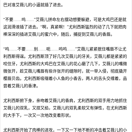
巴对准艾薇儿的小逼就插了进去。
“不要……呜……”艾薇儿拼命左右摆动想要躲避，可是大鸡巴还是就
这润滑液插了进去。“啊，真紧啊！”尤利西斯猛烈的动了几下就把肉
棒深深的插进艾薇儿的蜜穴中，随后，捕捉到艾薇儿的香唇。
“呜……不要……别……呃……呜呜……”艾薇儿紧紧抿住嘴唇不让尤
利西斯得逞。尤利西斯顶了好几次艾薇儿的牙关，艾薇儿都是紧紧的
咬住牙，尤利西斯的大鸡巴在艾薇儿的花心磨了几下，艾薇儿的嘴微
微张开，趁艾薇儿嘴唇有些许张开的缝隙时，就一举入侵，彻底撬开
樱唇贝齿。尤利西斯吸啜着小人鱼的小香舌，两人的舌头交缠着，品
尝着艾薇儿的香津。
尤利西斯俯下身，亲吻着艾薇儿的香肩，尤利西斯的双手用力地抓住
艾薇儿的双乳，又捏又掐，艾薇儿的双乳柔软又有弹性，在尤利西斯
的大手下，一次又一次地改变着形状。
尤利西斯开始了肉棒的进攻，一下又一下地不断的冲击着艾薇儿的小