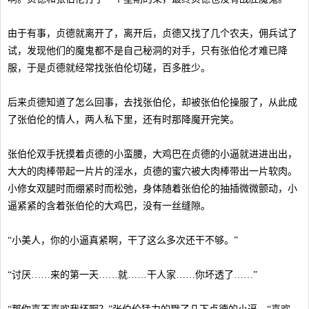
由于有事，贞德就离开了，离开后，贞德又找了几个农夫，佣兵试了
试，发现他们的魔鬼都不是自己秘洞的对手，只有张伯伦才难已降
服，于是贞德就经常找张伯伦切磋，百多胜少。
后来贞德知道了怎么回事，去找张伯伦，却被张伯伦操服了，从此成
了张伯伦的情人，两人私下里，还有时那降魔开完笑。
张伯伦双手抚摸着贞德的小蛮腰，大鸡巴在贞德的小逼就进进出出，
大大的肉棒带起一片片的淫水，贞德的蜜穴被大肉棒带出一片软肉。
小修女双腿时而绷紧时而松弛，身体随着张伯伦的抽插微微颤动，小
逼紧紧的含着张伯伦的大鸡巴，没有一丝缝隙。
“小美人，你的小逼真紧啊，干了这么多次还干不够。”
“讨厌……来的第一天……就……干人家……你坏透了……”