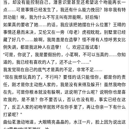
当，却没有能控制自己，潜意识里甚至还希望这个吻能再长一
点……可是事情已经发生了，我还有什么能力挽回？除非我有特
异功能！唉，我为什么不写主叫有异能啊，好后悔！
如果真的要收了她……的话，我应该把她摆在什么位置？王晴的
事情还悬而未决，艾伦又在一旁（母老）虎视眈眈，别墅里已经
藏了好几个……娘啊，我简直是在造孽？怪不得有人惊呼男女比
例失调，都是我这种人在造孽！（，欢迎正版试毒！
“可是，你说了，我是要假扮的，小茗啊，不可以当真的……你知
道的，我已经有喜欢的人了，还不止一个……”
我发觉现在自己的底气才是真的不足，非常不足……
“现在我想玩真的了，不行吗？要怪的话只能怪你，都是你的责
任，刚才是你主动抱人家的，我是没有来得及躲开！虽然我吻你
在先，可是你根本就没有躲啊，这说明了什么呢？说明你也是喜
欢我的，是不是？你不要否认，否认也没有用，事实已经在这
了，反正人家的初吻早就败坏在你手里了，再让你亲一下有什么
打紧呢？”
曲仙茗激动地道，大眼睛亮晶晶的，水汪一片，脸上因为说出这