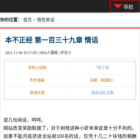
导航
你的位置：
首页
>
情色笑话
本不正经 第一百三十九章 情话
2021-11-04 10:57:09 |
1864人围观 |
评论:
0
书包小说网
7色小说
色色漫画
囚爱（民国H）
禁漫天堂
极品淫乱合集
说几句闲话，呵呵。
网站改变奖励制度了，对于树枝这种小虾米来说是十分不利的，
如果不能月底挤进全站前100名的话，仅凭十几二十块钱的稿酬