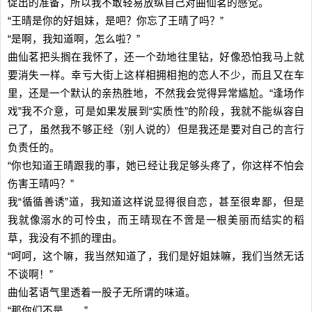
促出的准备，所以我不敢轻易放纵自己对曲仙茗的感觉。
“王晴是你的好姐妹，是吧？你忘了王晴了吗？”
“是啊，我知道啊，怎么啦？”
曲仙茗把头搁在我怀了，还一个劲地往里钻，好像恐怕我马上就
要消失一样。幸亏大街上这样相拥相抱的恋人不少，而且又在车
里，还是一个默认的亲热胜地，不然我会觉得异常尴尬。“逢场作
戏”我不介意，可是如果发展到“实质性”的阶段，我就不能纵容自
己了，虽然我不够正经（别人说的）但是我还是要对自己的言行
负责任的。
“你也知道王晴跟我的事，她已经让我足够头疼了，你这样不怕会
伤害王晴吗？”
我“循循善诱”道，我知道这样说显得很自恋，甚至很卑鄙，但是
我就像溺水的可怜虫，而王晴现在不啻是一根美丽而结实的稻
草，我没有不抓的理由。
“呵呵，这个嘛，我当然知道了，我们是好姐妹嘛，我们当然无话
不谈啊！”
曲仙茗语气里透着一股子无所谓的味道。
“那你们不是……”