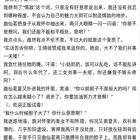
我想到了“情敌”这个词，只是没有好意思说出来，我还没有自恋
到哪种程度，不会认为自己的魅力大到可以制造情敌的地步。
曲仙茗把身子从我怀中抽出来，两只大眼睛一闪一闪道：“你是不
是想问，我们还能不能和平相处，是吧？”
我点点头，虽然有点不伦不类，不过大约就是这个意思了。
“实话告诉你吧，王晴很赞成我来追你的，她说，大不了我们共事
一夫喽！”
我急忙捂住她的嘴，汗道：“小姑奶奶，饭可以乱吃，话不能乱讲
阿，现在什么年代了，还二女共事一夫呢，你还嫌我不够头疼
阿？”
曲仙茗复又扑进我的怀里，笑道：“你以前胆子不是挺大的吗？现
在怎么越来越小了？退步了，你要加油努力才是啊！”
（，欢迎正版试毒！
“我什么时候胆子大了？你什么意思啊？”
我迷惑地道，面对怀里的美女不知所措，何况又是夏天，衣衫单
薄的，几乎形同虚设，害得我两只手没处放，只好放在扭到背后
握着，于是乎只见曲仙茗两只胳膊吊在我的脖子上，而我却背着