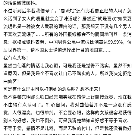
的话语微微颤抖。
不过听到后半截我便晕了，“耍流氓”还有比我更正经的人吗？怎
么话到了女人的嘴里就会变了味道呢？居然还“就是喜欢”如果耍
流氓也是一种被女人爱慕的理由的话，那我想天下没有几个男人
不喜欢耍流氓了……所有的外国报纸都会不约而同地刊登一条消
息：据权威资料表明，中国男性公民中流氓比例高达99.99%，位
居世界第一，请本国女士谨慎选择出行目的地国家……
我有点头疼！
虽然曲仙茗的情话让我心颤，可是我还是觉得不踏实，虽然不知
道原因，但是我是个不喜欢让自己不踏实的人，所以我决定拒绝
曲仙茗！
可是有什么理由可以打消她的念头呢？想不出来！
怪不得黎东明那头牲口经常嘲笑我在感情上智商接近零，现在我
不由得有点认可了。扪心自问，我对曲仙茗并不是一点没有感
觉，人很漂亮，也很单纯，不会耍心眼，这样的女孩很容易获得
别人的好感，我也不例外，可是我清楚地知道好感不等于喜欢、
不等于爱，感情不是儿戏，而是无私的付出，但是我还没有做好