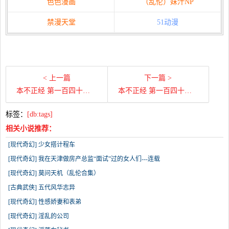
色色漫画
（乱伦）妹汁NP
禁漫天堂
51动漫
< 上一篇
下一篇 >
本不正经 第一百四十章 女追男
本不正经 第一百四十六章 出租车乌龙
标签：
[db:tags]
相关小说推荐：
[现代奇幻] 少女搭计程车
[现代奇幻] 我在天津做房产总监“面试”过的女人们---连载
[现代奇幻] 莫问天机（乱伦合集）
[古典武侠] 五代风华志异
[现代奇幻] 性感娇妻和表弟
[现代奇幻] 淫乱的公司