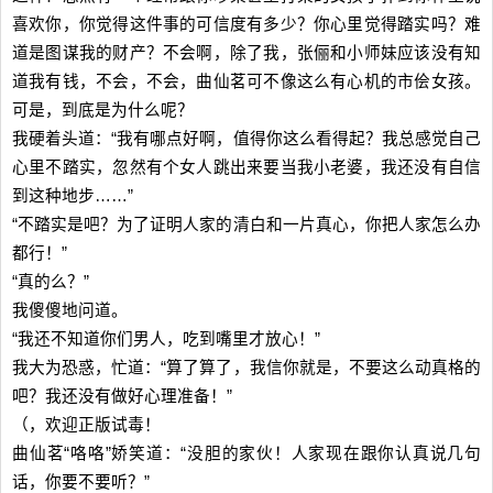
喜欢你，你觉得这件事的可信度有多少？你心里觉得踏实吗？难
道是图谋我的财产？不会啊，除了我，张俪和小师妹应该没有知
道我有钱，不会，不会，曲仙茗可不像这么有心机的市侩女孩。
可是，到底是为什么呢？
我硬着头道：“我有哪点好啊，值得你这么看得起？我总感觉自己
心里不踏实，忽然有个女人跳出来要当我小老婆，我还没有自信
到这种地步……”
“不踏实是吧？为了证明人家的清白和一片真心，你把人家怎么办
都行！”
“真的么？”
我傻傻地问道。
“我还不知道你们男人，吃到嘴里才放心！”
我大为恐惑，忙道：“算了算了，我信你就是，不要这么动真格的
吧？我还没有做好心理准备！”
（，欢迎正版试毒！
曲仙茗“咯咯”娇笑道：“没胆的家伙！人家现在跟你认真说几句
话，你要不要听？”