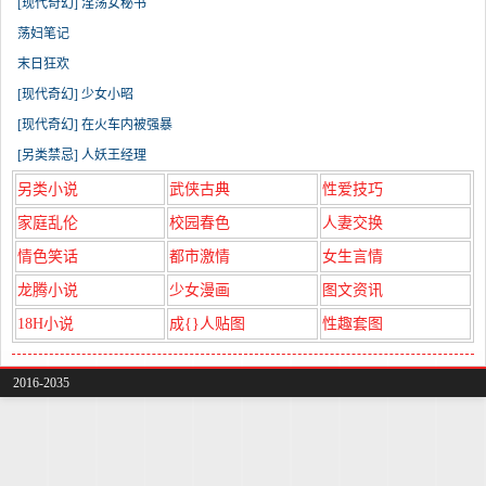
[现代奇幻] 淫荡女秘书
荡妇笔记
末日狂欢
[现代奇幻] 少女小昭
[现代奇幻] 在火车内被强暴
[另类禁忌] 人妖王经理
另类小说
武侠古典
性爱技巧
家庭乱伦
校园春色
人妻交换
情色笑话
都市激情
女生言情
龙腾小说
少女漫画
图文资讯
18H小说
成{}人贴图
性趣套图
2016-2035