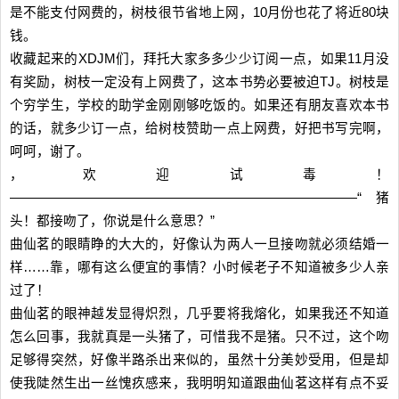
是不能支付网费的，树枝很节省地上网，10月份也花了将近80块
钱。
收藏起来的XDJM们，拜托大家多多少少订阅一点，如果11月没
有奖励，树枝一定没有上网费了，这本书势必要被迫TJ。树枝是
个穷学生，学校的助学金刚刚够吃饭的。如果还有朋友喜欢本书
的话，就多少订一点，给树枝赞助一点上网费，好把书写完啊，
呵呵，谢了。
，欢迎试毒！
——————————————————————————“猪
头！都接吻了，你说是什么意思？”
曲仙茗的眼睛睁的大大的，好像认为两人一旦接吻就必须结婚一
样……靠，哪有这么便宜的事情？小时候老子不知道被多少人亲
过了！
曲仙茗的眼神越发显得炽烈，几乎要将我熔化，如果我还不知道
怎么回事，我就真是一头猪了，可惜我不是猪。只不过，这个吻
足够得突然，好像半路杀出来似的，虽然十分美妙受用，但是却
使我陡然生出一丝愧疚感来，我明明知道跟曲仙茗这样有点不妥