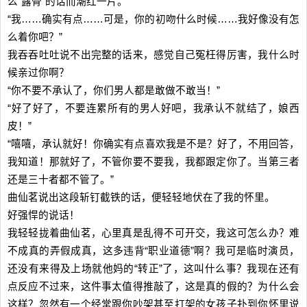
么“露骨”的话而潮红一片。
“我……确实有点……可是，你的初吻什么时候……我好像没有怎
么着你吧？”
我吞吞吐吐说不出完整的话来，感觉自己冤枉得厉害，我什么时
候亲过你啊？
“你不要不承认了，你们男人都是敢做不敢当！”
“好了好了，不要连累所有的男人好吧，我承认不就结了，娘西
皮！”
“嘻嘻，承认就好！你确实有点喜欢我是不是？好了，不用回答，
我知道！那就好了，不管你要不要我，我都跟定你了。当第三者
还是三十者都不管了。”
曲仙茗说出这段斩钉截铁的话，便轻轻地伏在了我的怀里。
好强悍的说话！
我轻轻拢着曲仙茗，心里真是乱得不可开交，我这可怎么办？难
不成真的弄假成真，这多违背“职业道德”啊？我可是临时演员，
还没有来得及上场就他妈的“转正”了，这叫什么事？我现在还有
点反应不过来，这件事太值得推敲了，这是真的假的？为什么会
这样？忽然有一个经常跟你吵架甚至打架的女孩子扑到你怀里说