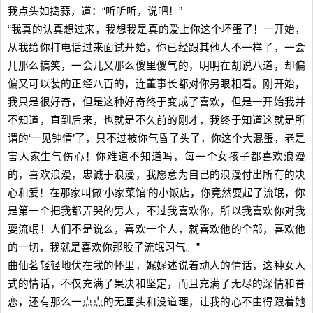
我点头如捣蒜，道：“听听听，说吧！”
“我真的认真想过来，我想我是真的爱上你这个坏蛋了！一开始，
从我给你打电话过来面试开始，你已经跟其他人不一样了，一会
儿那么搞笑，一会儿又那么傻里傻气的，明明在胡说八道，却偏
偏又可以装的正经八百的，连董事长都对你另眼相看。刚开始，
我只是很好奇，但是这种好奇终于变成了喜欢，但是一开始我并
不知道，直到后来，也就是不久前的刚才，我终于知道这就是所
谓的‘一见钟情’了，只不过被你气昏了头了，你这个大混蛋，老是
害人家生气伤心！你难道不知道吗，每一个女孩子都喜欢浪漫
的，喜欢浪漫，忠诚于浪漫，我愿意为自己的浪漫付出所有的决
心和爱！在那家叫做‘小家菜馆’的小饭店，你竟然耍起了流氓，你
是第一个把我都弄哭的男人，不过我喜欢你，所以我喜欢你对我
耍流氓！人们不是说么，喜欢一个人，就喜欢他的全部，喜欢他
的一切，我就是喜欢你那股子流氓习气。”
曲仙茗轻轻地伏在我的怀里，娓娓述说着动人的情话，这种女人
式的情话，不仅充满了果决和坚定，而且充满了无尽的深情和眷
恋，还有那么一点点的无厘头和没道理，让我的心不由得跟着她