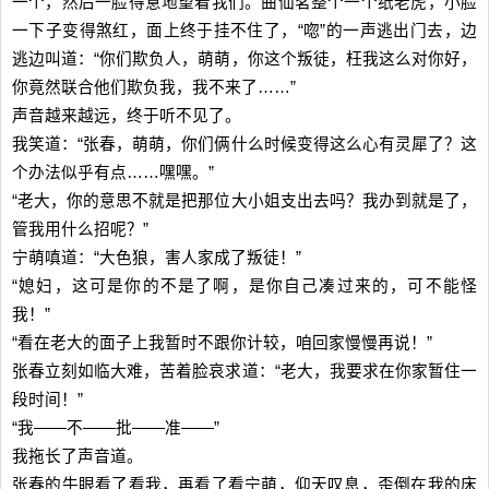
一个，然后一脸得意地望着我们。曲仙茗整个一个纸老虎，小脸
一下子变得煞红，面上终于挂不住了，“唿”的一声逃出门去，边
逃边叫道：“你们欺负人，萌萌，你这个叛徒，枉我这么对你好，
你竟然联合他们欺负我，我不来了……”
声音越来越远，终于听不见了。
我笑道：“张春，萌萌，你们俩什么时候变得这么心有灵犀了？这
个办法似乎有点……嘿嘿。”
“老大，你的意思不就是把那位大小姐支出去吗？我办到就是了，
管我用什么招呢？”
宁萌嗔道：“大色狼，害人家成了叛徒！”
“媳妇，这可是你的不是了啊，是你自己凑过来的，可不能怪
我！”
“看在老大的面子上我暂时不跟你计较，咱回家慢慢再说！”
张春立刻如临大难，苦着脸哀求道：“老大，我要求在你家暂住一
段时间！”
“我——不——批——准——”
我拖长了声音道。
张春的牛眼看了看我，再看了看宁萌，仰天叹息，歪倒在我的床