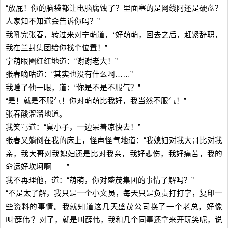
“放屁！你的脑袋都让电脑腐蚀了？里面塞的是网线阿还是硬盘？
人家知不知道会告诉你吗？”
我吼完张春，转过来对宁萌道，“好萌萌，回去之后，赶紧辞职，
我在兰封集团给你找个位置！”
宁萌眼圈红红地道：“谢谢老大！”
张春嘀咕道：“其实也没有什么啊……”
我瞪了他一眼，道：“你是不是不服气？”
“是！就是不服气！你对萌萌比我好，我当然不服气！”
张春酸溜溜地道。
我笑骂道：“臭小子，一边呆着凉快去！”
张春又躺倒在我的床上，怪声怪气地道：“我媳妇对我大哥比对我
亲，我大哥对我媳妇还是比对我亲，我好悲伤，我好痛苦，我的
命运好坎坷啊——”
我不再理他，道：“萌萌，你对盛茂集团的事情了解吗？”
“不是太了解，我只是一个小文员，每天只是负责打打字，复印一
些资料的事情。我就知道这几天盛茂公司换了一个老总，好像
叫‘薛伟’？对了，就是叫薛伟，我和几个同事还拿来开玩笑呢，说