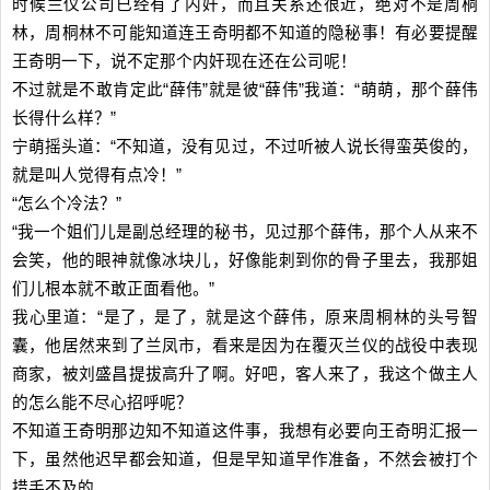
时候兰仪公司已经有了内奸，而且关系还很近，绝对不是周桐
林，周桐林不可能知道连王奇明都不知道的隐秘事！有必要提醒
王奇明一下，说不定那个内奸现在还在公司呢！
不过就是不敢肯定此“薛伟”就是彼“薛伟”我道：“萌萌，那个薛伟
长得什么样？”
宁萌摇头道：“不知道，没有见过，不过听被人说长得蛮英俊的，
就是叫人觉得有点冷！”
“怎么个冷法？”
“我一个姐们儿是副总经理的秘书，见过那个薛伟，那个人从来不
会笑，他的眼神就像冰块儿，好像能刺到你的骨子里去，我那姐
们儿根本就不敢正面看他。”
我心里道：“是了，是了，就是这个薛伟，原来周桐林的头号智
囊，他居然来到了兰凤市，看来是因为在覆灭兰仪的战役中表现
商家，被刘盛昌提拔高升了啊。好吧，客人来了，我这个做主人
的怎么能不尽心招呼呢？
不知道王奇明那边知不知道这件事，我想有必要向王奇明汇报一
下，虽然他迟早都会知道，但是早知道早作准备，不然会被打个
措手不及的。