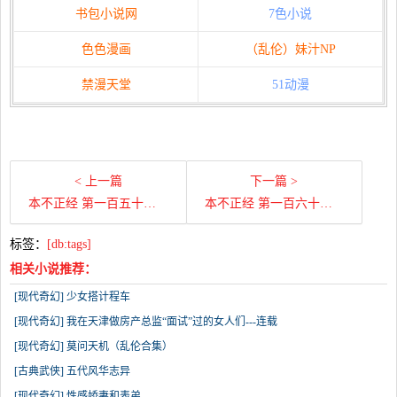
书包小说网
7色小说
色色漫画
（乱伦）妹汁NP
禁漫天堂
51动漫
< 上一篇
下一篇 >
本不正经 第一百五十五章 跑车换老大
本不正经 第一百六十章 空中诉情
标签：
[db:tags]
相关小说推荐：
[现代奇幻] 少女搭计程车
[现代奇幻] 我在天津做房产总监“面试”过的女人们---连载
[现代奇幻] 莫问天机（乱伦合集）
[古典武侠] 五代风华志异
[现代奇幻] 性感娇妻和表弟