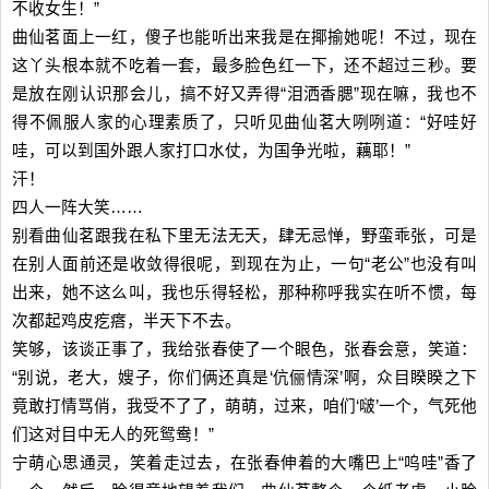
不收女生！”
曲仙茗面上一红，傻子也能听出来我是在揶揄她呢！不过，现在
这丫头根本就不吃着一套，最多脸色红一下，还不超过三秒。要
是放在刚认识那会儿，搞不好又弄得“泪洒香腮”现在嘛，我也不
得不佩服人家的心理素质了，只听见曲仙茗大咧咧道：“好哇好
哇，可以到国外跟人家打口水仗，为国争光啦，藕耶！”
汗！
四人一阵大笑……
别看曲仙茗跟我在私下里无法无天，肆无忌惮，野蛮乖张，可是
在别人面前还是收敛得很呢，到现在为止，一句“老公”也没有叫
出来，她不这么叫，我也乐得轻松，那种称呼我实在听不惯，每
次都起鸡皮疙瘩，半天下不去。
笑够，该谈正事了，我给张春使了一个眼色，张春会意，笑道：
“别说，老大，嫂子，你们俩还真是‘伉俪情深’啊，众目睽睽之下
竟敢打情骂俏，我受不了了，萌萌，过来，咱们‘啵’一个，气死他
们这对目中无人的死鸳鸯！”
宁萌心思通灵，笑着走过去，在张春伸着的大嘴巴上“呜哇”香了