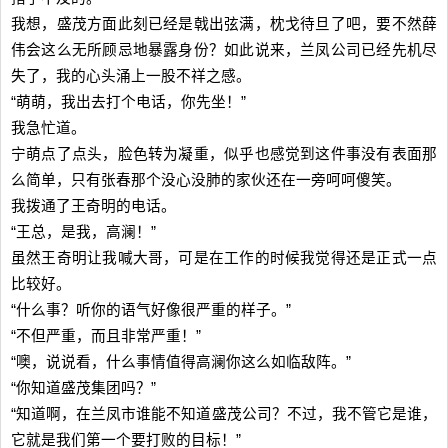
我想，盛茂方面此刻已经是戟出弦满，枕戈待旦了吧，要不然薛
伟会这么无所顾忌地暴露身份？如此说来，兰凤公司已经先机尽
失了，我的心头涌上一股不祥之感。
“萌萌，我出去打个电话，你先坐！”
我急忙道。
宁萌点了点头，脸色转为凝重，似乎也感觉到这件事没有表面那
么简单，只有张春那个没心没肺的家伙还在一旁呵呵傻笑。
我拨通了王奇明的电话。
“王总，是我，高澜！”
虽然王奇明让我喊大哥，可是在工作的时候我觉得还是正式一点
比较好。
“什么事？听你的语气好像很严重的样子。”
“不但严重，而且非常严重！”
“噢，说说看，什么事情值得高澜你这么如临敌阵。”
“你知道盛茂集团吗？”
“知道啊，在兰凤市谁能不知道盛茂公司？不过，我不管它是谁，
它就是我们第一个要打败的目标！”