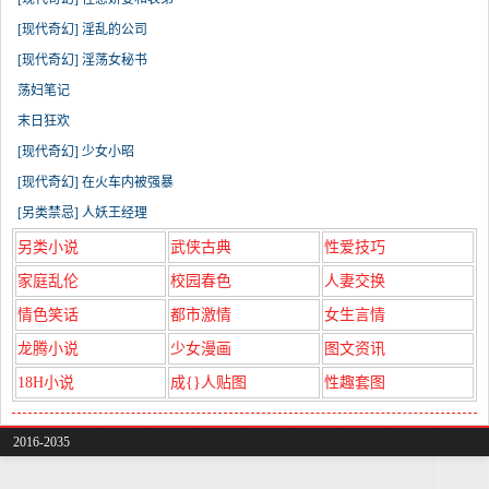
[现代奇幻] 淫乱的公司
[现代奇幻] 淫荡女秘书
荡妇笔记
末日狂欢
[现代奇幻] 少女小昭
[现代奇幻] 在火车内被强暴
[另类禁忌] 人妖王经理
另类小说
武侠古典
性爱技巧
家庭乱伦
校园春色
人妻交换
情色笑话
都市激情
女生言情
龙腾小说
少女漫画
图文资讯
18H小说
成{}人贴图
性趣套图
2016-2035