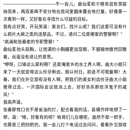
————————————不一会儿，曲仙茗和宁萌有说有笑联
袂而来，两双美眸不安分地在房间里翻来覆去地打量，好像第一
次看到一样，又好象在寻找什么可疑的目标。
我有点好笑，开玩笑道：美女们，找什么呢？我们这里可没有什
么鸦片大麻之类的违禁品，不过，请问二位是哪家的警察啊？”
“高澜和张春家的专职警察！”
曲仙茗抬头挺胸，让饱满的小胸脯更加显眼，不服输地傲然回敬
着，丝毫没有退让的意思。
“咿呀，口锋这么犀利啊？还是俺家乡的水土养人啊，曲大小姐只
来了一天就变得这么伶牙俐齿，假以时日，前途不可限量啊！大
春，我们在外交部有没有人啊，把我们的美女利齿伶牙曲大小姐
推荐过去，一开国际会议就派上去，好好杀杀那些洋鬼子的威
风！”
我高声道。
张春那牲口也不是省油的灯，配合着我的话，装模作样地想了一
想，道：“唔，好象有的吧？咱哥们儿在哪呢，虽然不是一把手，
也算是三把四把的，我一会儿打个电话过去问问，看看外交部收