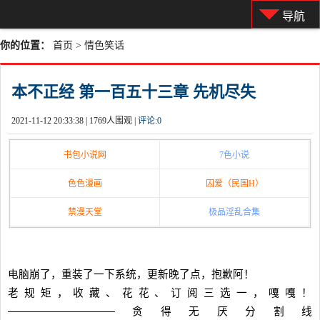
导航
你的位置：
首页
>
情色笑话
本不正经 第一百五十三章 先机尽失
2021-11-12 20:33:38 |
1769人围观 |
评论:
0
书包小说网
7色小说
色色漫画
囚爱（民国H）
禁漫天堂
极品淫乱合集
电脑崩了，重装了一下系统，更新晚了点，抱歉阿！
老规矩，收藏、花花、订阅三选一，嘎嘎！
——————————贪得无厌分割线