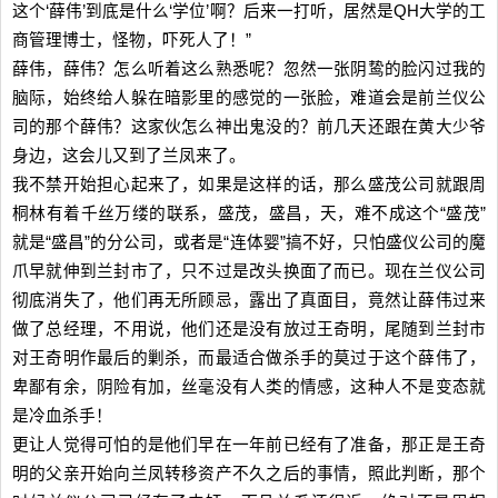
这个‘薛伟’到底是什么‘学位’啊？后来一打听，居然是QH大学的工
商管理博士，怪物，吓死人了！”
薛伟，薛伟？怎么听着这么熟悉呢？忽然一张阴鸷的脸闪过我的
脑际，始终给人躲在暗影里的感觉的一张脸，难道会是前兰仪公
司的那个薛伟？这家伙怎么神出鬼没的？前几天还跟在黄大少爷
身边，这会儿又到了兰凤来了。
我不禁开始担心起来了，如果是这样的话，那么盛茂公司就跟周
桐林有着千丝万缕的联系，盛茂，盛昌，天，难不成这个“盛茂”
就是“盛昌”的分公司，或者是“连体婴”搞不好，只怕盛仪公司的魔
爪早就伸到兰封市了，只不过是改头换面了而已。现在兰仪公司
彻底消失了，他们再无所顾忌，露出了真面目，竟然让薛伟过来
做了总经理，不用说，他们还是没有放过王奇明，尾随到兰封市
对王奇明作最后的剿杀，而最适合做杀手的莫过于这个薛伟了，
卑鄙有余，阴险有加，丝毫没有人类的情感，这种人不是变态就
是冷血杀手！
更让人觉得可怕的是他们早在一年前已经有了准备，那正是王奇
明的父亲开始向兰凤转移资产不久之后的事情，照此判断，那个