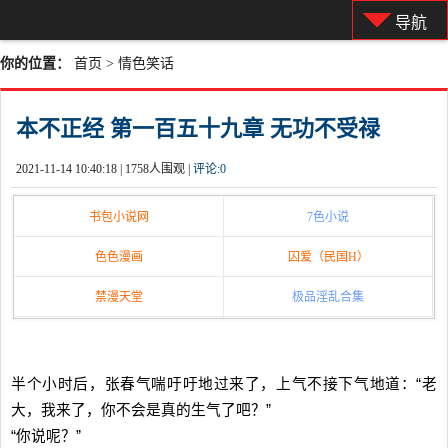
导航
你的位置：
首页
>
情色笑话
本不正经 第一百五十九章 无功不受禄
2021-11-14 10:40:18 |
1758人围观 |
评论:
0
书包小说网
7色小说
色色漫画
囚爱（民国H）
禁漫天堂
极品淫乱合集
半个小时后，张春气喘吁吁地过来了，上气不接下气地道：“老
大，我来了，你不会是真的生气了吧？”
“你说呢？”