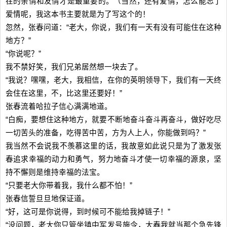
在的亲情和友情才是最重要的。（当然，还有爱情，怎么能忘了
爱情呢，我这本书主要就是为了写这个的！
忽然，张春问道：“老大，你说，我们有一天有没有可能住在这种
地方？”
“你说呢？”
我不禁好笑，我们兄弟居然想一块去了。
“我说？嘿嘿，老大，我相信，在你的英明领导下，我们有一天终
会住在这里，不，比这里还要好！”
张春流着哈拉子信心满满地道。
“白痴，要想住这种地方，就要不断地奋斗奋斗再奋斗，做好吃尽
一切苦头的准备，吃得苦中苦，方为人上人，你能做到吗？”
我当然不会说我不羡慕这里的话，我故意如此说只是为了激发张
春追求幸福的动力和勇气，努力地奋斗才使一切幸福的源泉，坚
持不懈则是维持幸福的法宝。
“只要老大你带着我，我什么都不怕！”
张春信誓旦旦地保证道。
“好，这可是你说得，到时候可不能给我掉链子！”
“没问题，老大你只管坐镇中军发号施令，大春我就当那个急先锋