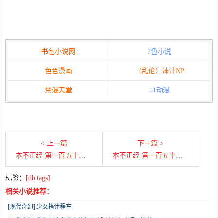
书包小说网
7色小说
色色漫画
（乱伦）妹汁NP
禁漫天堂
51动漫
< 上一篇
下一篇 >
本不正经 第一百五十八章 我很生气
本不正经 第一百五十七章 爱情来了
标签：
[db:tags]
相关小说推荐：
[现代奇幻] 少女搭计程车