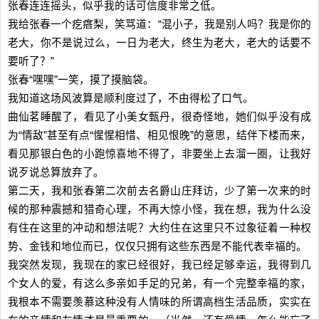
张春连连摇头，似乎我的话可信度非常之低。
我给张春一个疙瘩梨，笑骂道：“混小子，我是别人吗？我是你的
老大，你不是说过么，一日为老大，终生为老大，老大的话要不
要听了？”
张春“嘿嘿”一笑，摸了摸脑袋。
我知道这场风波算是顺利度过了，不由得松了口气。
曲仙茗睡醒了，看见了小美女甄丹，很奇怪地，她们似乎没有成
为“情敌”甚至有点“惺惺相惜、相见恨晚”的意思，结伴下楼而来，
看见那银白色的小跑惊喜地不得了，非要坐上去溜一圈，让我好
说歹说总算放弃了。
第二天，我和张春第二次前去名爵山庄拜访，少了第一次来的时
候的那种震撼和猎奇心理，不再大惊小怪，我在想，我为什么没
有住在这里的冲动和想法呢？大约住在这里只不过象征着一种权
势、金钱和地位而已，仅仅只拥有这些东西是不能代表幸福的。
我突然发现，我现在的家已经很好，我已经足够幸运，我得到几
个女人的爱，有这么多亲如手足的兄弟，有一个完整幸福的家，
我根本不需要羡慕这种没有人情味的所谓高档生活品质，实实在