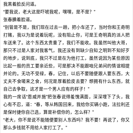
我黑着脸反问道。
“要我说，老大这是吓唬我呢，嘿嘿，是不是？”
张春腆着脸道。
“别管是不是，我们现在过去一趟，把小车还了，当时你和王奇明
打赌，我以为是说着玩呢，没有阻止你，可是王奇明真的派人把
车送来了。这个东西太贵重了，我们不能收。我虽然叫他大哥，
那只不过是人家对我客气，我还没有到缺少自知之明到不知好歹
的地步，说到底，我只不过是在为他打工，虽然说因为某些原因
比起一般的员工要亲近些，可是那决不能跟咱兄弟间的情谊相提
并论的。无功不受禄，春，记住，以后不要随便跟人要东西，大
丈夫不食嗟来之食，何况是厚着脸皮去要？想拥有什么东西，就
自己去争取，这才是一个男人应有的样子！”
我的一席话“恩威并施”把张春说得羞愧满面，深深埋下了头，我
心有不忍，道：“春，等从韩国回来，我给你买辆小跑，法拉利还
是保时捷你自己选，算是补偿你的，怎么样？”
“老大，你不是说不能随便要别人东西吗？我不要！再说了，你又
那么多钱就不用给人家打工了。”