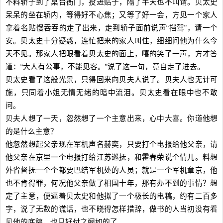
不料轿子到了臬台衙门，投进贴子，隔了半天也不叫请。贝太史
呆呆的坐在轿内，等得好不心焦；又等了好一会，方见一个家人
拿着名贴慢吞吞的走了出来，走到轿子面前说声“挡驾”，请一个
安。贝太史十分疑惑，连忙把来的家人叫住，细细问他为什么今
天不见。那家人把眼看着贝太史的面上，嘻的笑了一声，方才答
道：“大人有公事，不能见客。”说了这一句，竟自走了进去。
贝太史看了这般光景，只得回来向贝夫人说了。贝夫人也无计可
施，只同着小姐无情无绪的暗中流泪。贝太史看在眼中也不敢
问。
贝夫人想了一天，忽然想了一个主意出来，心中大喜。你道他想
的是什么主意？
他忽然想起父亲现在军机声名赫奕，只要打个电报给他父亲，请
他父亲在京里一个电报打给江苏巡抚，和霍春荣说个情儿。料想
外省督抚一个个都要巴结军机处的人员；就是一个军机章京，他
也不肯得罪，何况他父亲做了相国十年，那有办不到的事情？想
定了主意，便逼着贝太史和他拟了一个极长的电稿，约有二百多
字，说了无数的谎话，也不晓得怎样措辞，做书的人当初没有看
见他的底稿，也只好付之阙如的了。