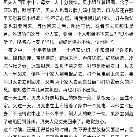
贝夫人回到家中，母女二人十分懊恼。贝小姐红着眼圈，含了一
汪珠泪，默然不语。贝夫人也背过脸儿暗中流泪，口内却还在那
里安慰着贝小姐道：“你不要心慌，待我慢慢儿的想法。好在你父
亲也就要回来。等他回来之后，叫他写信，或者亲去见那朱臬
台。难道咱们这等一分人家，要保一个人都保不下来么？”贝小姐
听了，略略心上安了些儿，却终是满心不快，便也睡了。
一夜之中，一个半老徐娘，一个卢家少妇，不知流掉了许多眼
泪。锦帏虚掩，宝枕横陈；蜡泪未消，春痕犹腻。红愁绿怨，凄
凉斗帐之春；冰簟银床，辜负华清之梦。好容易盼到次日，贝夫
人一早起来，便叫一个家人到电报局去，打个急电到上海去，要
叫贝太史立刻回来；又叫两个家人去到臬台衙门打听霍春荣的消
息。那知这件事儿异常机密，再也打听不出来。
这一天工夫，贝夫人好像热锅上的蚂蚁一般，茶饭无心，坐立不
定。又过一天，贝太史在上海接着了家中一个急电，叫他立时回
去，不晓得家中出了什么事情，倒大大的吃了一惊，果然立刻趁
了轮船回到苏州。贝夫人见丈夫回来了，略觉放心。
这个时候，正是用得着他的时候，免不得也要放些笑面出来，便