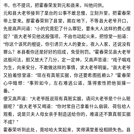
书，也不提讯，把霍春荣发到元和县来，叫他问供。
元和县大老爷接到了臬台的公事不敢怠慢，立刻升堂，把霍春荣
带上堂来。那霍春荣到了县堂，跪在地下，不等县大老爷开口，
先是高声问道：“小的究竟犯了什么罪犯，要朱大人这样的费心搜
捉？”县大老爷见他这般强项，不由也动起火来，把惊堂一拍道：
“你这个该死的棍徒，你引诱贝大人的妻女，夜入人家，还说没有
罪么？本县看你还是好好的招成，免受刑罚。”霍春荣见县大老爷
这般问法，胆又放大了几分，定一定神，又高声答道：“戏子唱戏
为生，向来安分，不敢做这样的事情，求大老爷明鉴。”县大老爷
又拍着惊堂道：“现在有真赃实据，你还要希图抵赖么？”霍春荣
心中暗想：“事到如今，左右难逃公道，落得索性把他挺撞一
番。”
便又高声道：“大老爷既说现有真赃实据，请问大老爷是个什么赃
据呢？”县大老爷又喝道：“你时常自己拿着什么扇袋、荷包给人
观看，说是贝夫人母女亲手制造送给你的，难道还不算真赃实据
不成？”
霍春荣听到此处，竟哈哈大笑起来，笑得满堂差役相顾失色。县