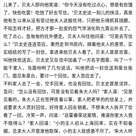
儿来了，贝夫人即向他笑道：“你今天没有吃过点心，想是有些饿
了，快些吃罢！吃饱了好去写信。”贝太史这一刻儿的快活，真是
他有生以来从没有受过他夫人这般优待，只把他乐得抓耳挠腮，
不知怎样才好，把方才那一肚皮的怨气早消化到九霄云外去了。
吃了点心，急匆匆的往外便走。贝夫人叫住他问道：“可是去写信
么？”贝太史连连答应，果然走到书房内，顺着他夫人的意思，实
实结结的写了一封信，拿进来给贝夫人看了。贝夫人甚是欢喜，
叫他快些送去。贝太史又在信中加盖了一方名字图章，叫了一个
能干家人，当面吩咐了几句说话，叫他把这一封信送到臬台衙
门，面见朱臬台，要讨一个回信。家人答应去了。
不料家人去了一会，空手回来，也没有回信。贝太史甚是诧异，
急问：“怎么没有回信，可是没有见着朱大人吗？”家人道：“见是
见着的。朱大人正在签押房着公事，家人把老爷的的信呈上，并
说要求大人赏封回信，好待家人回去销差。不想朱大人拆开了信
看了一回，冷笑一声，问道：”这霍春荣这案情，难道你家大人竟
不晓得么？“家人回道：”小的主人初从上海回来，实在不知备
细，总求大人开恩准他取保，小的主人就感激不尽了。‘朱大人听