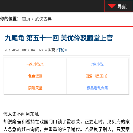
导航
你的位置：
首页
>
武侠古典
九尾龟 第五十一回 美优伶驳翻堂上官
2021-05-13 08:30:04 |
1660人围观 |
评论:
0
书包小说网
7色小说
色色漫画
囚爱（民国H）
禁漫天堂
极品淫乱合集
懦太史不问河东吼
却说廨差和巡捕在戏园门口锁了霍春荣，正要走时，见贝府的家
人急急的赶来询问，并重重的许了谢仪。若是换了别人，只要案