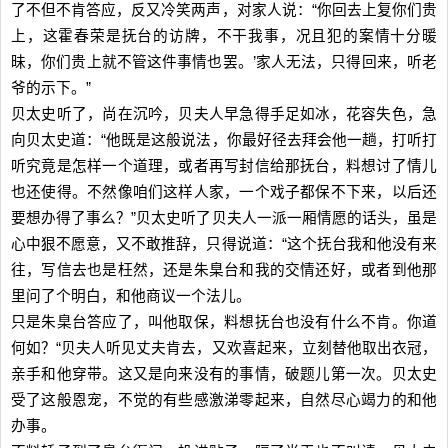
了不但不肯答应，反又冷笑两声，对家人说：“你回去上复你们贵
上，这霍春荣是抚台的访牌，不干我事，况且犯的案情十分暖
昧，你们贵上就不管这件事情也罢。’家人无法，只得回来，听老
爷的示下。”
贝太史听了，尚在沉吟，贝夫人早急得手足如冰，花容失色，急
向贝太史道：“他既是这般说法，你最好径去拜会他一趟，打听打
听究竟是怎样一个道理，或者再写封信给那抚台，料想讨了情儿
也还使得。不然像咱们这样人家，一个戏子都保不下来，以后还
要想办得了事么？”贝太史听了贝夫人一派一厢情愿的话头，虽是
心中狠不愿意，又不敢推辞，只得说道：“这个抚台我和他没有来
往，写信去也是枉然，还是朱臬台和我的交情还好，或者到他那
里问了个明白，和他商议一个法儿。
只是朱臬台答应了，叫他取保，料想抚台也没有什么不肯。你道
何如？“贝夫人听见丈夫肯去，又欢喜起来，立刻替他取出衣冠，
亲手和他穿带。这又是向来没有的事情，破题儿第一次。贝太史
受了这般恩宠，不觉的有些感激涕零起来，自然尽心竭力的和他
办事。