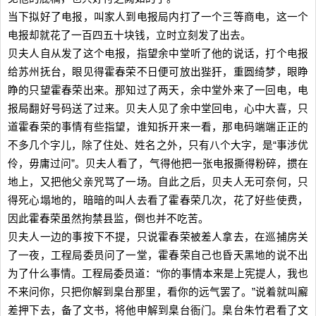
当下拟好了电报，叫家人到电报局内打了一个三等商电，这一个
电报却就花了一百四五十块钱，立时立刻发了出去。
贝夫人自从发了这个电报，指望余中堂听了他的说话，打个电报
给苏州抚台，眼见得霍春荣不日便可放出狴犴，重圆绮梦，眼睁
睁的只望霍春荣出来。那知过了两天，余中堂外来了一回电，电
报局翻好号码送了过来。贝夫人见了余中堂回电，心中大喜，只
道霍春荣的事情有些指望，谁知拆开来一看，那电码端端正正的
不多几个字儿，除了住处、姓名之外，只有八个大字，是“事涉优
伶，毋庸过问”。贝夫人看了，气得他把一张电报撕得粉碎，掼在
地上，又把他父亲咒骂了一场。自此之后，贝夫人无可奈何，只
得死心塌地的，暗暗的叫人去看了霍春荣几次，花了好些使费，
因此霍春荣虽然拘禁县监，倒也并不吃苦。
贝夫人一边的事按下不提，只说霍春荣被差人拿去，在巡捕房关
了一夜，工程局委员问了一堂，霍春荣自己也昏天黑地的说不出
为了什么事情。工程局委员道：“你的事情本来是上宪提人，我也
不来问你，只把你解到臬台那里，看你的远气罢了。”说着就叫廨
差押下去，备了文书，将他申解到臬台衙门。臬台朱竹君看了文