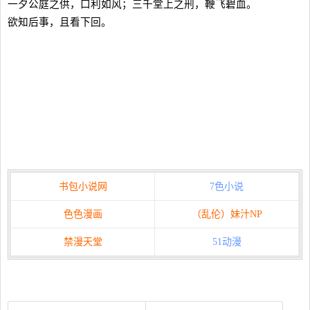
一夕公庭之供，口利如风；三千堂上之刑，鞭飞碧血。
欲知后事，且看下回。
书包小说网
7色小说
色色漫画
（乱伦）妹汁NP
禁漫天堂
51动漫