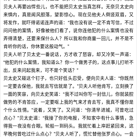
贝夫人再要凶悍些儿，也不能把贝太史当真怎样。无奈贝太史向
来惧内，真是闻风胆落，望影惊心。现在见他夫人倒竖双眉，又
将发作，就吓得诺诺连声的道：“我也没有说一定不肯写信，不过
问问他的案情，好像被他们看了，说你连他犯的什么案情也没有
弄得清楚，还要来保什么人？所以我和你商量一回儿，并不是不
肯听你的话，你休要这般动气。”
贝夫人听了贝太史一番说话，方才收了怒容，却又冷笑一声道：
“他犯的什么案情，我知道么？你一个做男子的，这点事儿打听不
出，反来问起我来，可不是个笑话？”
贝太史又碰这个钉子，也只好低头忍受，便向贝夫人道：“你既然
一定要去保他，我就去写信就是了。”贝夫人听他肯写，立刻换了
一面的笑容，向贝太史笑道：“我不过叫你写一封信儿，你就装腔
做势的不肯答应，一定要呕上我的气来才肯去写，我真不懂你是
个什么性情。”说着，又笑了。又问道：“你清早进城，可曾吃过
点心？”贝太史道：“我接了你的电报，不知家中有什么事情，急
得我一夜没有合眼。轮船一到码头。我就忙着上岸赶紧回来，这
早晚何曾吃过什么点心？”贝夫人听了，慌忙替他张罗点心。一会