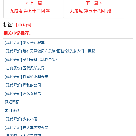
< 上一篇
下一篇 >
九尾龟 第五十二回 霍春荣利口受官刑
九尾龟 第五十八回 驰宝马争看绿衣郎
标签：
[db:tags]
相关小说推荐：
[现代奇幻] 少女搭计程车
[现代奇幻] 我在天津做房产总监“面试”过的女人们---连载
[现代奇幻] 莫问天机（乱伦合集）
[古典武侠] 五代风华志异
[现代奇幻] 性感娇妻和表弟
[现代奇幻] 淫乱的公司
[现代奇幻] 淫荡女秘书
荡妇笔记
末日狂欢
[现代奇幻] 少女小昭
[现代奇幻] 在火车内被强暴