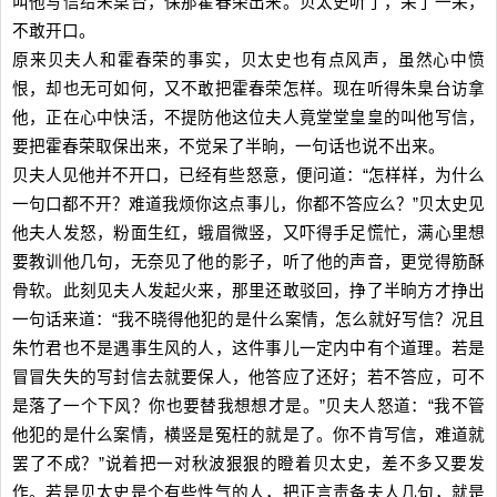
叫他写信给朱臬台，保那霍春荣出来。贝太史听了，呆了一呆，
不敢开口。
原来贝夫人和霍春荣的事实，贝太史也有点风声，虽然心中愤
恨，却也无可如何，又不敢把霍春荣怎样。现在听得朱臬台访拿
他，正在心中快活，不提防他这位夫人竟堂堂皇皇的叫他写信，
要把霍春荣取保出来，不觉呆了半晌，一句话也说不出来。
贝夫人见他并不开口，已经有些怒意，便问道：“怎样样，为什么
一句口都不开？难道我烦你这点事儿，你都不答应么？”贝太史见
他夫人发怒，粉面生红，蛾眉微竖，又吓得手足慌忙，满心里想
要教训他几句，无奈见了他的影子，听了他的声音，更觉得筋酥
骨软。此刻见夫人发起火来，那里还敢驳回，挣了半晌方才挣出
一句话来道：“我不晓得他犯的是什么案情，怎么就好写信？况且
朱竹君也不是遇事生风的人，这件事儿一定内中有个道理。若是
冒冒失失的写封信去就要保人，他答应了还好；若不答应，可不
是落了一个下风？你也要替我想想才是。”贝夫人怒道：“我不管
他犯的是什么案情，横竖是冤枉的就是了。你不肯写信，难道就
罢了不成？”说着把一对秋波狠狠的瞪着贝太史，差不多又要发
作。若是贝太史是个有些性气的人，把正言责备夫人几句，就是