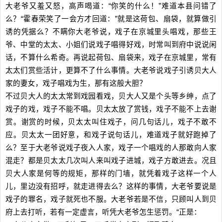
大老爷又羞又怒，高声喝道：“你笑的什么！”难道本县问错了
么？“霍春荣笑了一会方才回道：”就是这荷包、扇袋，就算做引
诱的凭据么？不瞒你大老爷说，戏子在京城里头唱戏，那些王
爷、中堂的太太、小姐们说戏子唱得好戏，时常叫到府中说说闲
话，不算什么希奇。再说起荷包、扇袋来，戏子在京城里，常有
太太们赏些活计，更算不了什么事情。大老爷说戏子引诱贝大人
家的妻女，戏子唱戏为生，那有这般大胆？
不过贝大人的太太常到戏园看戏，贝大人又是个头等乡绅，点了
戏子的戏，戏子不能不唱。贝太太放了赏钱，戏子不能不上去谢
赏。谢赏的时候，贝太太叫住戏子，问几句话儿，戏子不敢不
应。贝太太一团好意，和戏子说句话儿，难道戏子就好跑掉了
么？至于大老爷说戏子夜入人家，戏子一个唱戏的人那敢向人家
混走？都是贝太太几次叫人来叫戏子进城，戏子方敢进去。况且
贝大人家是何等的规矩，那样的门墙，就凭着戏子这样一个人
儿，里边没有招呼，就走进得去么？这样的事情，大老爷要说是
戏子的罪名，戏子就死也不服。大老爷若是不信，只顾叫人到贝
府上去打听，若有一定虚言，听凭大老爷怎生惩罚。“正是：