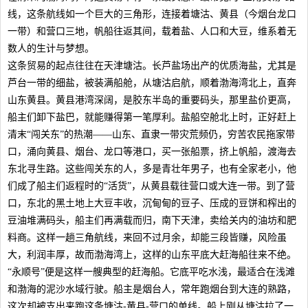
线，这条航线如一个巨大的三角形，连接着塘沽、黄县（今烟台龙口
一带）和营口三地，帆船往返其间，载着盐、人口和大豆，维系着无
数人的生计与梦想。
这条贸易的起点往往在天津塘沽。长芦盐场出产的优质海盐，尤其是
芦台一带的细盐，被装满船舱，从塘沽启航，顺着渤海湾北上，直奔
山东黄县。黄县港湾深阔，是胶东半岛的重要码头，那里盐价更高，
船主们卸下盐巴，就能赚得第一笔厚利。盐船空舱北上时，正好赶上
清末“闯关东”的热潮——山东、直隶一带灾荒频仍，穷苦农民拖家带
口，涌向黄县、烟台、龙口等港口，买一张船票，挤上帆船，渡海去
东北寻生路。这些闯关东的人，多是青壮年男子，也有全家老小，他
们成了船主们返程时的“活货”，从黄县载往营口或大连一带。到了营
口，东北的黑土地上大豆丰收，沉甸甸的豆子、压成的豆饼和榨出的
豆油堆满码头，船主们再满载而归，南下天津，卖给关内的油坊和肥
料商。这样一趟三角航线，来回不过月余，却能三段皆赚，风险虽
大，利润丰厚，故而渤海湾上，这样的山东平底大赶海船往来不绝。
“永顺号”便是这样一艘典型的赶海船。它底平吃水浅，最适合在浅滩
和渤海的泥沙水域行驶。船主是烟台人，常年跑烟台到大连的熟路，
这次却被支出来跑这条塘沽-黄县-营口的单线。船上刚从塘沽拉了一