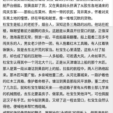
舱芦台细盐，到黄县卸了货，又在黄县码头挤满了从胶东各地涌来的
闯关东客——那些山东莱州、青州一带的农民，背井离乡，怀着对关
东黑土地的憧憬，挤在甲板和舱里，像一堆堆沉默的货物。
杜宝生是船上的老舵手，烟台人，深知这条三角路的凶险。他站在舵
楼，眯眼望着前方翻腾的浪头。这趟是从黄县开往营口的腿，正值深
秋，渤海喜怒无常，侧浪一起，平底船最易翻覆。船上载着二百多号
闯关东的人，男女老少挤作一团，有人抱着红木工具箱，有人扛着铁
锹镢头，皆是去东北开荒的家当。杜宝生心里清楚，这些人付了船
资，却也成了船的压舱物——人多船稳，可若遇大风，人命如草芥。
杜宝生认得其中一个河北大个儿，正是从天津塘沽上船的那个木匠。
那人是第一段从塘沽到黄县时上的船，拉盐的航程中，两人已熟络起
来。那木匠叫董广魁，乡亲喊他董二虎，从河北藁城来，一路护着他
的红木工具箱，像护着命根子。塘沽到黄县那段风平浪静，董二虎吐
了几次后，就和杜宝生聊起天来——他说箱子里有从传教士那儿学来
的机械图纸，去东北要盖房子、做家具。杜宝生笑他洋气，可也佩服
这汉子有手艺。如今船到黄县，又续了这一程去营口，杜宝生自然认
得他，便喊他来帮忙拽缆绳。
咸腥的海风像带刺的鞭子，狠狠抽在“永顺号”的甲板上。侧面涌来的