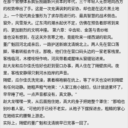
在那个官僚体系疯狂觊觎新兴资本的年代，三个年轻人无奈地向西方
的权势伸出了手。这是一次充满讽刺的妥协，却也是在这片黑土地
上，一个现代商业雏形为了求存而进行的、最具智慧的战术侧击。
窗外，风雪渐大。辽东湾的潮水起伏不定，仿佛在预告着即将到来
的、更加剧烈的文明冲撞。 第六章：伞齿轮、金莲与青纱帐
谁也没有想到，在这关外苦寒之地，竟能吹来一缕西湖的软风。
董广魁回河北成亲后，一路护送新娘沈清婉北上。两人先在营口落
脚，等着转船去牛庄。那晚，他们住在营口码头边的一家老客栈里。
客栈临河，木楼吱呀作响，河风带着咸腥味从窗缝钻进来。
赵大龙和瓜尔佳氏恰好也赶到营口办事，两人住在了隔壁房间。夜
里，客栈安静得只剩河水拍岸的声音。
隔壁，瓜尔佳氏洗完澡，裹着棉袍躺在炕上，等了半天也没听到隔壁
有任何动静。她粗声粗气地笑：“人家江南小媳妇，估计旅途累坏了，
早早睡了吧。一点声音都没有，真文静。”
赵大龙嘿嘿一笑，从后面抱住她，高大的身子把她整个罩住：“那咱也
别吵着人家。”可他的手已经不老实，从袍子下摆探进去，粗糙的掌心
在她结实的腰臀上游走。
实际上，隔壁的董广魁和沈清婉早已完事一回了。