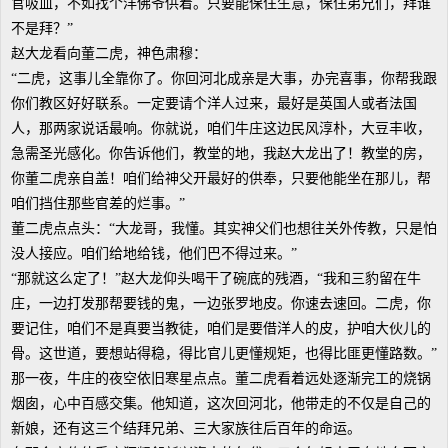
官吸血，不如找个洋佛爷供着。只要能保住生意，保住弟兄们，拜谁
不是拜？”
赵大龙看向董二虎，神色肃穆：
“二虎，这事儿全靠你了。你回河北成亲是大事，办完喜事，你帮我跟
你们教区好好联系。一定要请个洋人过来，最好是英国人或者法国
人，那两家说话最响。你就说，咱们牛庄这边民风淳朴，大豆丰收，
急需圣光感化。你告诉他们，教堂的地，我赵大龙出了！教堂的房，
你董二虎亲自盖！咱们给神父开最好的供奉，只要他能坐在那儿，帮
咱们挡住那些官差的烂事。”
董二虎点点头：“大龙哥，我懂。其实神父们也想往关外传教，只是怕
没人接应。咱们给地给钱，他们巴不得过来。”
“那就这么定了！”赵大龙仰头喝干了碗底的残酒，“我和三豹留在牛
庄，一边打发那帮要钱的鬼，一边张罗地皮。你速去速回。二虎，你
要记住，咱们不是真要当教徒，咱们是要借洋人的皮，护咱大伙儿的
骨。这世道，要想站得稳，得比官儿更懂规矩，也得比匪更懂路数。”
那一夜，牛庄的夜空依旧寒星点点。董二虎看着远处逐渐完工的烧锅
烟囱，心中百感交集。他知道，这次回河北，他带走的不仅是自己的
新娘，还有这三个结拜兄弟、三大家族往后百年的命运。