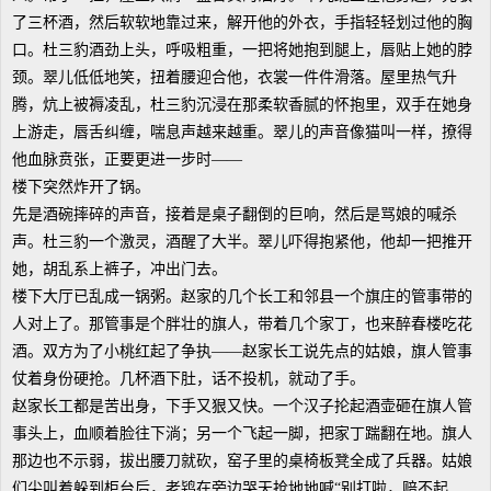
了三杯酒，然后软软地靠过来，解开他的外衣，手指轻轻划过他的胸
口。杜三豹酒劲上头，呼吸粗重，一把将她抱到腿上，唇贴上她的脖
颈。翠儿低低地笑，扭着腰迎合他，衣裳一件件滑落。屋里热气升
腾，炕上被褥凌乱，杜三豹沉浸在那柔软香腻的怀抱里，双手在她身
上游走，唇舌纠缠，喘息声越来越重。翠儿的声音像猫叫一样，撩得
他血脉贲张，正要更进一步时——
楼下突然炸开了锅。
先是酒碗摔碎的声音，接着是桌子翻倒的巨响，然后是骂娘的喊杀
声。杜三豹一个激灵，酒醒了大半。翠儿吓得抱紧他，他却一把推开
她，胡乱系上裤子，冲出门去。
楼下大厅已乱成一锅粥。赵家的几个长工和邻县一个旗庄的管事带的
人对上了。那管事是个胖壮的旗人，带着几个家丁，也来醉春楼吃花
酒。双方为了小桃红起了争执——赵家长工说先点的姑娘，旗人管事
仗着身份硬抢。几杯酒下肚，话不投机，就动了手。
赵家长工都是苦出身，下手又狠又快。一个汉子抡起酒壶砸在旗人管
事头上，血顺着脸往下淌；另一个飞起一脚，把家丁踹翻在地。旗人
那边也不示弱，拔出腰刀就砍，窑子里的桌椅板凳全成了兵器。姑娘
们尖叫着躲到柜台后，老鸨在旁边哭天抢地地喊“别打啦，赔不起