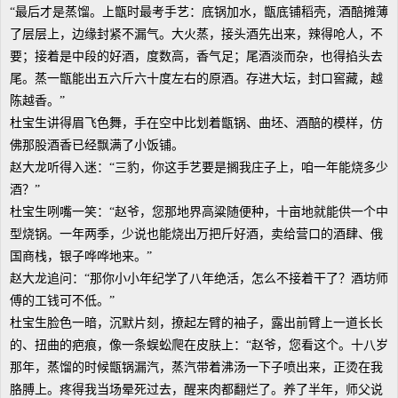
“最后才是蒸馏。上甑时最考手艺：底锅加水，甑底铺稻壳，酒醅摊薄
了层层上，边缘封紧不漏气。大火蒸，接头酒先出来，辣得呛人，不
要；接着是中段的好酒，度数高，香气足；尾酒淡而杂，也得掐头去
尾。蒸一甑能出五六斤六十度左右的原酒。存进大坛，封口窖藏，越
陈越香。”
杜宝生讲得眉飞色舞，手在空中比划着甑锅、曲坯、酒醅的模样，仿
佛那股酒香已经飘满了小饭铺。
赵大龙听得入迷：“三豹，你这手艺要是搁我庄子上，咱一年能烧多少
酒？”
杜宝生咧嘴一笑：“赵爷，您那地界高粱随便种，十亩地就能供一个中
型烧锅。一年两季，少说也能烧出万把斤好酒，卖给营口的酒肆、俄
国商栈，银子哗哗地来。”
赵大龙追问：“那你小小年纪学了八年绝活，怎么不接着干了？酒坊师
傅的工钱可不低。”
杜宝生脸色一暗，沉默片刻，撩起左臂的袖子，露出前臂上一道长长
的、扭曲的疤痕，像一条蜈蚣爬在皮肤上：“赵爷，您看这个。十八岁
那年，蒸馏的时候甑锅漏汽，蒸汽带着沸汤一下子喷出来，正烫在我
胳膊上。疼得我当场晕死过去，醒来肉都翻烂了。养了半年，师父说