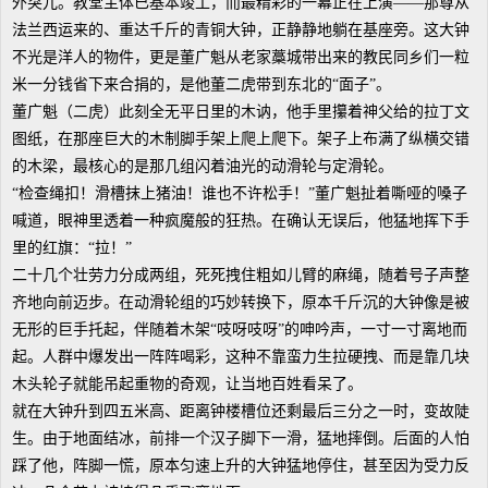
外突兀。教堂主体已基本竣工，而最精彩的一幕正在上演——那尊从
法兰西运来的、重达千斤的青铜大钟，正静静地躺在基座旁。这大钟
不光是洋人的物件，更是董广魁从老家藁城带出来的教民同乡们一粒
米一分钱省下来合捐的，是他董二虎带到东北的“面子”。
董广魁（二虎）此刻全无平日里的木讷，他手里攥着神父给的拉丁文
图纸，在那座巨大的木制脚手架上爬上爬下。架子上布满了纵横交错
的木梁，最核心的是那几组闪着油光的动滑轮与定滑轮。
“检查绳扣！滑槽抹上猪油！谁也不许松手！”董广魁扯着嘶哑的嗓子
喊道，眼神里透着一种疯魔般的狂热。在确认无误后，他猛地挥下手
里的红旗：“拉！”
二十几个壮劳力分成两组，死死拽住粗如儿臂的麻绳，随着号子声整
齐地向前迈步。在动滑轮组的巧妙转换下，原本千斤沉的大钟像是被
无形的巨手托起，伴随着木架“吱呀吱呀”的呻吟声，一寸一寸离地而
起。人群中爆发出一阵阵喝彩，这种不靠蛮力生拉硬拽、而是靠几块
木头轮子就能吊起重物的奇观，让当地百姓看呆了。
就在大钟升到四五米高、距离钟楼槽位还剩最后三分之一时，变故陡
生。由于地面结冰，前排一个汉子脚下一滑，猛地摔倒。后面的人怕
踩了他，阵脚一慌，原本匀速上升的大钟猛地停住，甚至因为受力反