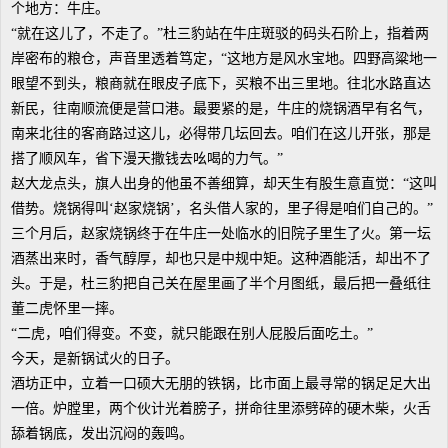
个地方：牛庄。
“就在这儿了，不走了。”杜三豹站在牛庄斑驳的码头石阶上，指着两
岸密布的粮仓，声音里透着笃定，“这地方是风水宝地。四野高粱地一
眼望不到头，粮商就在眼皮子底下，买粮不出三里地。往北水路直达
新民，往南顺流便是营口港。最要紧的是，牛庄的烧锅酒早有名气，
南来北往的客商路过这儿，必得带几坛回去。咱们在这儿开张，那是
搭了顺风车，省下漫天撒钱去吆喝的力气。”
赵大龙点头，旗人出身的他虽不善细算，却天生有股生意直觉：“这叫
借势。烧锅得叫‘赵家烧锅’，名头借人家的，里子得是咱们自己的。”
三个月后，赵家烧锅终于在牛庄一处临水的旧院子里生了火。第一坛
酒蒸出来时，香气醇厚，却也只是中规中矩。这种酒能活，却出不了
头。于是，杜三豹把自己关在屋里画了半个月图纸，最后把一叠纸往
董二虎怀里一摔。
“二虎，咱们得变。不变，就只能跟在别人屁股后面吃土。”
今天，是新锅试火的日子。
酒坊正中，立着一口硕大无朋的铁锅，比市面上最寻常的锅足足大出
一倍。炉膛里，两个伙计光着膀子，拼命往里添劈碎的硬木柴，火舌
舔着锅底，发出沉闷的轰鸣。