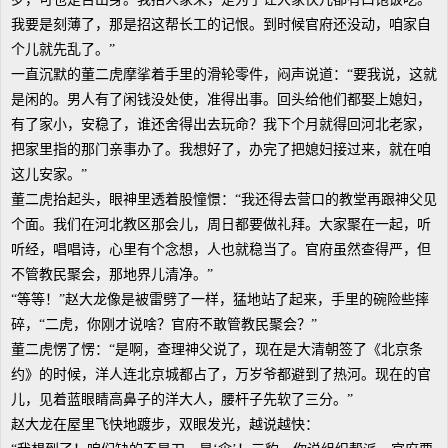
我要是刻薄了，那是招这帮长工的记恨。到时候官府还没动，咱家自
个儿就先乱了。”
一直沉默的董二虎摩挲着手里的滑轮零件，闷声说道：“要我说，这就
是闲的。男人有了闲钱没处使，准得出事。回头给他们都娶上媳妇，
有了家小，安稳了，谁还舍得出去玩命？我下个月就得回河北老家，
把家里指的那门亲事办了。我想好了，办完了把媳妇接过来，就在咱
这儿安家。”
董二虎抬起头，眼神里透着股憧憬：“我还得去营口的教堂再跟神父见
个面。我们在河北教区那会儿，周日都要做礼拜。大家聚在一起，听
听经，唱唱诗，心里有个念想，人也就稳当了。官府虽然查得严，但
不管教民聚会，那地界儿清净。”
“等等！”赵大龙像是被雷劈了一样，猛地站了起来，手里的碗险些摔
碎，“二虎，你刚才说啥？官府不敢管教民聚会？”
董二虎愣了愣：“是啊，查理神父说了，现在是大清朝签了《北京条
约》的时候，洋人连北京城都占了，万岁爷都避到了热河。现在的官
儿，见着蓝眼睛高鼻子的洋大人，腰杆子先软了三分。”
赵大龙在屋里飞快地踱步，双眼发光，越说越快：