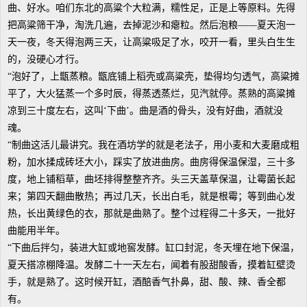
曲、好水。咱们东北的高粱个大粒满，糯性足，正是上等原料。先得
把高粱筛干净，淘洗几遍，去掉泥沙和瘪粒。然后泡粮——夏天泡一
天一夜，冬天得泡两三天，让高粱吸足了水，咬开一看，里头白生生
的，没硬心才行。
“泡好了，上甑蒸粮。甑底铺上稻壳或高粱壳，垫得均匀透气，高粱摊
平了，大火猛蒸一个多时辰，得蒸透蒸烂，见汽就停。蒸熟的高粱摊
凉到三十度左右，这叫‘下曲’。曲是酒的骨头，没有好曲，酒就没
魂。
“制曲这活儿最讲究。我在酒坊学的就是老法子，用小麦和大麦磨成粗
粉，加水揉成砖坯大小，踩实了放进曲房。曲房得保温保湿，三十多
度，地上铺稻草，曲坯排得整整齐齐。头三天盖草保温，让霉菌长起
来；第四天翻曲散热；再过几天，长出白毛，就是根霉；等到曲心发
热，长出黄绿色的衣，那就是曲熟了。整个过程得二十多天，一批好
曲能用半年。
“下曲后拌匀，装进大缸或地窖发酵。缸口封泥，冬天埋在地下保温，
夏天搭凉棚降温。发酵二十一天左右，闻着有股甜酸香，摸着缸壁烫
手，就是熟了。这时候开缸，酒醅香气扑鼻，甜、酸、辣、香全都
有。