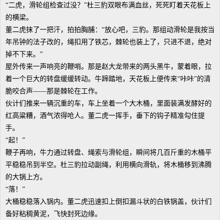
“二虎，滑轮组检查过没？”杜三豹双眼布满血丝，死死盯着天花板上
的横梁。
董二虎抹了一把汗，拍拍胸脯：“放心吧，三豹。那组动滑轮是我按当
年吊钟的法子改的，绳扣用了铁芯，棘轮也装上了，只进不退，绝对
掉不下来。”
屋外传来一声响亮的鞭哨。那是赵大龙带来的两头黑牛，蒙着眼，拉
着一个巨大的转盘缓缓转动。牛蹄踏地，天花板上便传来“咔咔”的清
脆咬合声——那是棘轮在工作。
伙计们推来一辆沉重的车，车上坐着一个大木桶，里面装满发酵好的
红高粱糟，酒气浓得呛人。董二虎一挥手，垂下的钩子精准勾住提
手。
“起！”
鞭子再响，牛力通过转盘、绳索与滑轮组，瞬间将几百斤重的木桶平
平稳稳吊到半空。杜三豹拉动副绳，利用横向滑轨，将木桶移到沸腾
的大锅上方。
“落！”
大桶稳稳落入锅内。董二虎迅速扣上倒扣漏斗状的白铁锅盖，伙计们
备好粘稠黄泥，飞快封死边缘。