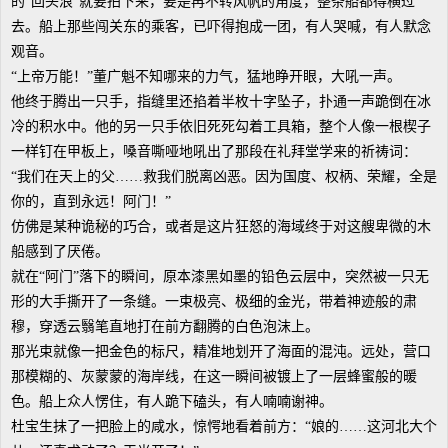
的“回头浪”就要拍下来，要是再不转风帆的角度，整条船都得横过
去。船上那些闯关东的乘客，已吓得抱成一团，有人哭喊，有人默念
观音。
“上帝万能！”董广魁不知哪来的力气，猛地睁开眼，大吼一声。
他终于腾出一只手，指缝里还掐着半枚十字坠子，扑通一声跪倒在冰
冷的积水中。他的另一只手依旧死死勾着工具箱，整个人像一根楔子
一样钉在甲板上，嗓音嘶哑地吼出了那段在礼拜堂学来的祈祷词：
“我们在天上的父……救我们脱离凶恶。因为国度、权柄、荣耀，全是
你的，直到永远！阿门！”
仿佛是某种诡秘的巧合，或者是这片狂怒的海域终于对这艘卑微的木
船感到了厌倦。
就在“阿门”落下的瞬间，原本漆黑如墨的铅色云层中，突然被一只无
形的大手撕开了一条缝。一束极亮、极细的金光，带着神迹般的肃
穆，穿透云翳笔直地打在前方翻腾的白色泡沫上。
那光束就像一把金色的标尺，精准地划开了海面的混沌。远处，营口
那模糊的、灰蒙蒙的海岸线，在这一瞬间被镀上了一层蜂蜜般的暖
色。船上众人愣住，有人跪下磕头，有人喃喃谢神。
杜宝生抹了一把脸上的咸水，惊愕地看着前方：“娘的……这河北大个