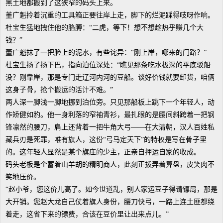
黑土地都搬到了这狭窄的码头上来。
董广魁拎着沉重的工具箱正要往岸上走，脚下的烂泥踩得吱呀作响。
杜宝生猛地拽住他的胳膊：“二虎，等下！想不想趁热乎赚几个大
钱？”
董广魁抹了一把脸上的泥水，有些诧异：“刚上岸，哪来的门路？”
杜宝生扬了扬下巴，指向泊位深处：“瞧见那条吃水极深的平底驳船
没？刚靠岸，那是专门走辽河内河的豆船。谈好价钱就要卸货，咱俩
这身子骨，抢个搬运的活计不难。”
两人深一脚浅一脚地挪到泊位旁。只见那船板上跳下一个年轻人，动
作矫健如豹。他一身利落的窄袖青衫，最扎眼的是腰间斜跨着一把钢
锋凛然的腰刀，肩上还背着一把牛角大弓——在大清朝，汉人百姓私
藏兵刃是死罪，唯有旗人，这份“弓马定天下”的特权是写在骨子里
的。这年轻人显然是某个旗庄的少主，正亲自押运自家的收成。
码头老板是个蓄着山羊胡的精明商人，此刻正拨弄着算盘，皮笑肉不
笑地压价。
“赵小爷，您这价儿高了。如今世道乱，别人家运豆子得请镖局，那是
大开销。您赵大龙自己仗着旗人身份，腰刀快弓，一路上连土匪都绕
着走，这省下来的镖费，合该在豆价里让出来点儿。”