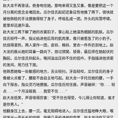
赵大龙不再答话，俯身吻住她。那吻来得又急又重，像是要把这一个
月分离的思念全堵回去。瓜尔佳氏起初还象征性地推了两下，很快就
被他熟稔的手法撩拨得软了身子，呼吸乱成一团。外头的风雪呼啸，
屋里却迅速升温。
赵大龙三两下解了她的衣裳扣子，掌心贴上她温热细腻的肌肤。瓜尔
佳氏轻哼一声，指尖掐进他后背的肌肉里，像只被惹急了的小豹子。
炕烧得滚热，两人滚作一团，皮袄、棉袄、里衣一件件扔到地上。赵
大龙的唇从她的耳垂一路向下，掠过颈窝、锁骨，最后停在她起伏的
胸前。瓜尔佳氏仰起头，喉间溢出压抑不住的低吟，手指插进他浓密
的发间，用力往下按。
他熟悉她每一处敏感的地方，舌尖轻扫，牙齿轻咬，瓜尔佳氏的身子
像被火点着了，腰肢不由自主地弓起。赵大龙一手托住她的腰，一手
向下探去，指尖灵巧地撩拨。瓜尔佳氏咬住唇，声音破碎：“你……轻
点……一个月没碰我……我受不住……”
赵大龙低笑，声音哑得厉害：“受不住也得受，今儿得让你知道，谁才
是你男人。”
他翻身压上去，腰一沉，毫无阻碍地进入。瓜尔佳氏猛地睁大眼，喉
间发出一声长长的呜咽，指甲几乎掐进他的肉里。赵大龙动作又深又