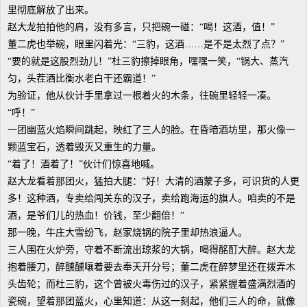
里彻底解放了出来。
赵大龙拍拍他的肩，没有多言，只把碗一碰：“喝！这酒，值！”
董二虎也举碗，眼里闪着光：“三豹，这酒……是不是太烈了点？”
“要的就是这股烈劲儿！”杜三豹擦掉眼角，嘿嘿一笑，“锅大、蒸汽
匀，头茬酒比衡水老白干还霸道！”
为验证，他从伙计手里拿过一根着火的木条，往碗里轻轻一凑。
“呼！”
一团幽蓝火焰瞬间跳起，映红了三人的脸。在昏暗酒坊里，那火像一
颗蓝宝石，透着毁灭又重生的力量。
“着了！酒着了！”伙计们惊喜地喊。
赵大龙看着那团火，猛拍大腿：“好！大清的酒蒙子多，可识货的人更
多！这种酒，专卖给闯关东的汉子，卖给跑海运的旗人。咱卖的不是
酒，是爷们儿的热血！价钱，至少翻倍！”
那一晚，牛庄大雪纷飞，赵家烧锅的院子里却热浪逼人。
三人围在火炉旁，守着不断流出琼浆的大锅，喝得酩酊大醉。赵大龙
抱着腰刀，醉醺醺嚷着要去奉天开分号；董二虎在醉梦里还在拨弄木
头齿轮；而杜三豹，这个曾被火毒伤过的汉子，紧紧握着盛满烈酒的
瓷碗，望着那团蓝火，心里知道：从这一刻起，他们三人的命，就像