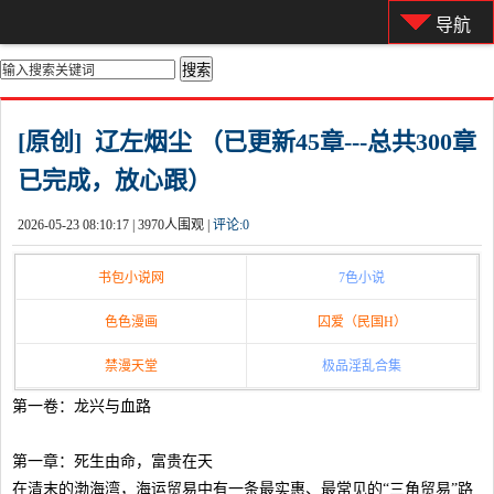
导航
你的位置：
首页
>
都市激情
[原创] 辽左烟尘 （已更新45章---总共300章
已完成，放心跟）
2026-05-23 08:10:17 |
3970人围观 |
评论:
0
书包小说网
7色小说
色色漫画
囚爱（民国H）
禁漫天堂
极品淫乱合集
第一卷：龙兴与血路
第一章：死生由命，富贵在天
在清末的渤海湾，海运贸易中有一条最实惠、最常见的“三角贸易”路