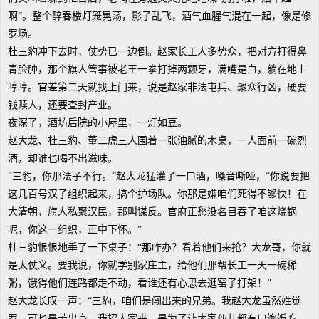
啊”。整个醉春楼灯笼晃荡，影子乱飞，酒气血腥气混在一起，像是修
罗场。
杜三豹冲下去时，仗势已一边倒。赵家长工人多势众，把对方打得鼻
青脸肿，那个旗人管事被老王一拳打掉两颗牙，满嘴是血，躺在地上
哼哼。官差第二天就找上门来，说是赵家非法屯兵、聚众行凶，硬要
钱赎人，还要查封产业。
夜深了，酒坊后院的小屋里，一灯如豆。
赵大龙、杜三豹、董二虎三人围着一张油腻的木桌，一人面前一碗烈
酒，却谁也喝不出滋味。
“三豹，你那法子不行。”赵大龙猛灌了一口酒，嗓音嘶哑，“你说要把
这几百号汉子组织起来，搞个护场队。你那是嫌咱们死得不够快！在
大清朝，旗人私聚汉民，那叫谋反。官府正愁没名目吞了咱这烧锅
呢，你这一组织，正中下怀。”
杜三豹恨恨地垂了一下桌子：“那咋办？看着他们来抢？大龙哥，你就
是太仗义。要我说，你就学别家庄主，给他们那帮长工一天一碗稀
粥，饿得他们连路都走不动，看谁还有心思去逛窑子打架！”
赵大龙长叹一声：“三豹，咱们是闯出来的兄弟。我赵大龙虽然姓觉
罗，可也是苦出身。我招人家来，是为了让大家伙儿都有口饱饭吃。