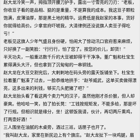
赵大龙冷笑一声，拇指顶开腰刀护手，露出一寸雪亮的刀刃：“老板，
你收豆子看的是品相、掂的是重量，不是算我的成本。我这豆子颗粒
饱满，皮薄油厚，那是黑土地的精华。运费低是我赵家的本事，货好
你就得给高价。少拿官府吓唬我，大清律例还没说旗人卖豆子得吃
亏！”
老板见这旗人少年气盛且身份硬，怕闹大了惊动汛口官府惹来麻烦，
只好换了一副笑脸：“行行行，怕了您了。按您的价儿，卸货！”
半天功夫，一船重达数千斤的大豆被卸得干干净净。董广魁和杜宝生
累得满头大汗，但也拿到了沉甸甸的一串铜钱。
赵大龙在大豆交割完后，大剌剌地在码头旁的露天饭铺坐下。杜宝生
拉着董广魁凑了过去，一脸恭维地拱手：“赵爷威武，这单买卖做得漂
亮，这多出来的利钱，够买几头肥猪了吧？”
赵大龙抬头看了看这两个卖力气的汉子，虽然他刚才杀价狠，但人却
豪爽。他哈哈一笑，拍了拍长凳：“工钱按规矩发，不能多给，那是坏
了行规。但相识就是缘分，坐！这顿饭我请，伙计，再切两斤熏鸡，
打两壶好酒！”
三人围坐在油腻的木桌旁，酒过三巡，话匣子也开了。
“我叫赵大龙，家里在新民边上有个旗庄。”赵大龙扯下一块鸡腿，眉