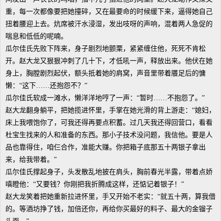
重，每一次都像要把她撞碎，又在最要命的时候缓下来，逼得她自己
扭着腰迎上去。炕席被汗水浸湿，发出吱呀的声响，混着两人急促的
喘息和低低的呢喃。
瓜尔佳氏先败下阵来，身子剧烈地颤栗，紧紧缠住他，死死不肯松
开。赵大龙又狠狠冲刺了几十下，才低吼一声，释放出来。他伏在她
身上，胸膛剧烈起伏，额头抵着她的肩窝，声音里带着餍足后的慵
懒：“这下……还抱怨不？”
瓜尔佳氏软成一滩水，懒洋洋地哼了一声：“暂时……不抱怨了。”
赵大龙翻身躺平，把她揽进怀里，手掌在她光滑的背上游走：“媳妇，
床上我喂饱你了，可我还得再要点积蓄。过几天我还得回营口，看看
杜宝生找来的人和准备的东西。那小子技术没问题，我信他。要是人
品也靠得住，咱仨合作，准能大赚。你把箱子底那五十两银子拿出
来，给我带着。”
瓜尔佳氏撑起身子，头发散乱地披在肩头，胸前春光半露，带着点娇
嗔瞪他：“又要钱？你刚把我折腾成这样，还惦记着银子！”
赵大龙笑着把她重新拉进怀里，手又开始不老实：“就五十两，算我借
的。等酒坊挣了钱，加倍还你，再给你买最好的料子、最大的金镏子