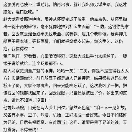
这胳膊再也使不上重劲儿，怕再出事，就让我出师另谋生路。我这才
跑船，混口饭吃。”
赵大龙看着那道疤痕，眼神从怀疑变成了敬重。他点点头，从怀里掏
出一锭十两的碎银，毫不犹豫地推到杜宝生面前：“三豹，这钱你先拿
着。回去就去烟台或奉天找老曲、买锡锅、雇几个老师傅。我再押几
船豆子攒本钱，等我落脚，咱们就把烧锅支起来。你这手艺、这伤
疤，我信得过！”
董广魁在一旁看着，心里暗暗称奇：这赵大龙出手也太阔绰了，一锭
银子说给就给，连个眨眼都不带。
赵大龙察觉到董广魁的眼神，哈哈一笑：“二虎，你是不是觉得我太大
方？实话跟你说，前几船豆子都是旗人兄弟押运，结果都被这码头老
板压了价，大家不敢吭声，回来只能咬牙认了。这次我凶了一把，把
该找回的钱都找回来了。回去报账，只当还是被压了价，多出来的这
点，谁也不知道，没事！”
他端起酒碗，目光在两人脸上扫过，忽然正色道：“咱三人一见如故，
又各有本事。豆子、烈酒、机括，正好凑成一台好戏。今日不如结拜
为兄弟，日后有福同享，有难同当！这样，谁要是黑了兄弟的钱，天
打雷劈，不得善终！”