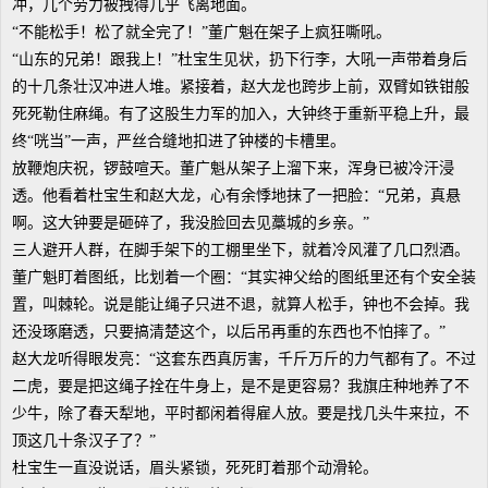
冲，几个劳力被拽得几乎飞离地面。
“不能松手！松了就全完了！”董广魁在架子上疯狂嘶吼。
“山东的兄弟！跟我上！”杜宝生见状，扔下行李，大吼一声带着身后
的十几条壮汉冲进人堆。紧接着，赵大龙也跨步上前，双臂如铁钳般
死死勒住麻绳。有了这股生力军的加入，大钟终于重新平稳上升，最
终“咣当”一声，严丝合缝地扣进了钟楼的卡槽里。
放鞭炮庆祝，锣鼓喧天。董广魁从架子上溜下来，浑身已被冷汗浸
透。他看着杜宝生和赵大龙，心有余悸地抹了一把脸：“兄弟，真悬
啊。这大钟要是砸碎了，我没脸回去见藁城的乡亲。”
三人避开人群，在脚手架下的工棚里坐下，就着冷风灌了几口烈酒。
董广魁盯着图纸，比划着一个圈：“其实神父给的图纸里还有个安全装
置，叫棘轮。说是能让绳子只进不退，就算人松手，钟也不会掉。我
还没琢磨透，只要搞清楚这个，以后吊再重的东西也不怕摔了。”
赵大龙听得眼发亮：“这套东西真厉害，千斤万斤的力气都有了。不过
二虎，要是把这绳子拴在牛身上，是不是更容易？我旗庄种地养了不
少牛，除了春天犁地，平时都闲着得雇人放。要是找几头牛来拉，不
顶这几十条汉子了？”
杜宝生一直没说话，眉头紧锁，死死盯着那个动滑轮。