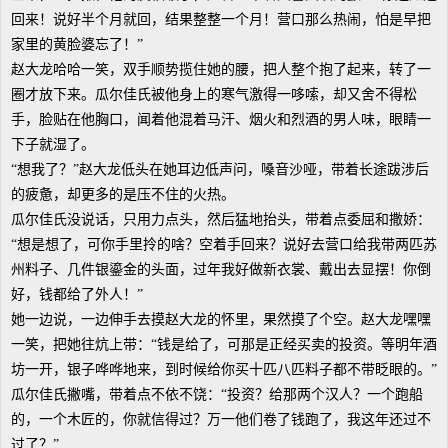
回来！说好半个月就回，结果整整一个月！营口那么热闹，怕是早把
家里的黄脸婆忘了！”
赵大龙哈哈一笑，双手顺势揽住她的腰，把人整个抱了起来，转了一
圈才放下来。瓜尔佳氏被他身上的寒气激得一哆嗦，却又舍不得松
手，脸贴在他胸口，闻着他混着马汗、烟火和烈酒的男人味，眼睛一
下子就湿了。
“想我了？”赵大龙低头在她耳边低声问，嗓音沙哑，带着长途跋涉后
的疲惫，却更多的是压不住的火热。
瓜尔佳氏没说话，只用力点头，然后猛地抬头，带着点委屈和撒娇：
“想是想了，可你手里拎的啥？空着手回来？说好去营口给我带两匹苏
州料子、几件银鎏金的头面，过年我好做新衣裳、戴出去显摆！你倒
好，钱都给了外人！”
她一边说，一边伸手去摸赵大龙的怀里，果然摸了个空。赵大龙嘿嘿
一笑，把她往炕上带：“钱是给了，可那是正经买卖的投资。等明年酒
坊一开，银子哗哗地来，到时候给你买十匹八匹料子都不带眨眼的。”
瓜尔佳氏撇嘴，带着点不依不饶：“投资？给那两个汉人？一个跑船
的，一个木匠的，你就信得过？万一他们卷了钱跑了，我这年还过不
过了？”