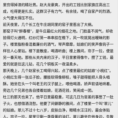
里穷得掉渣的精壮男。赵大龙豪爽，开出的工钱比别家旗庄高出三
成，吃得更是扎实。这群汉子有力气、有余钱，喝了自家产的烈酒，
火气便大得压不住。
前天夜里，几个长工在牛庄胡同里的窑子里惹出了大祸。
那窑子叫“醉春楼”，是牛庄最红火的烟花之地。门脸虽不阔气，却收
拾得灯火通明，红纱灯笼一串串挂在檐下，风一吹就晃出暧昧的影
子。楼里脂粉香混着廉价的酒气，琴声靡靡，姑娘们的笑声像钩子一
样往人心里钻。楼下是散座，喝酒听曲；楼上雅间，帘子一拉，便是
另一番天地。那些从关内来的汉子，平日里累得像牛，攒了工钱，最
爱的就是往这儿钻，花几个铜板买一夜温柔乡。
那天晚上，几个赵家长工喝得兴起，点了楼里最红的姑娘“小桃红”。
小桃红生得一张瓜子脸，腰肢软得像柳枝，嗓子甜得能把人骨头唱
酥。她坐在头一个叫老王的汉子腿上，喂他喝酒，娇声软语地哄着。
旁边几个兄弟也各自搂着姑娘，花酒花钱，笑闹成一团。
杜三豹那天也来了。他平日里最稳重，可这几日为官差的事憋了一肚
子火，也想借酒浇愁。他要了间僻静的雅间，点了楼里一个叫“翠儿”
的姑娘。翠儿不过十七八岁，皮肤白净，眼睛水汪汪的，最会体贴
人。帘子一拉，屋里只剩一盏昏黄的油灯。翠儿跪坐在他身边，先敬