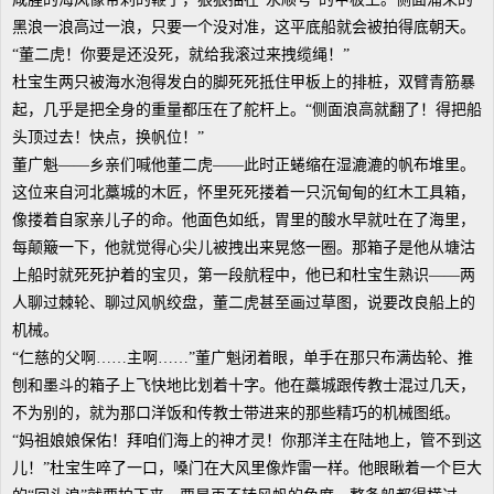
黑浪一浪高过一浪，只要一个没对准，这平底船就会被拍得底朝天。
“董二虎！你要是还没死，就给我滚过来拽缆绳！”
杜宝生两只被海水泡得发白的脚死死抵住甲板上的排桩，双臂青筋暴
起，几乎是把全身的重量都压在了舵杆上。“侧面浪高就翻了！得把船
头顶过去！快点，换帆位！”
董广魁——乡亲们喊他董二虎——此时正蜷缩在湿漉漉的帆布堆里。
这位来自河北藁城的木匠，怀里死死搂着一只沉甸甸的红木工具箱，
像搂着自家亲儿子的命。他面色如纸，胃里的酸水早就吐在了海里，
每颠簸一下，他就觉得心尖儿被拽出来晃悠一圈。那箱子是他从塘沽
上船时就死死护着的宝贝，第一段航程中，他已和杜宝生熟识——两
人聊过棘轮、聊过风帆绞盘，董二虎甚至画过草图，说要改良船上的
机械。
“仁慈的父啊……主啊……”董广魁闭着眼，单手在那只布满齿轮、推
刨和墨斗的箱子上飞快地比划着十字。他在藁城跟传教士混过几天，
不为别的，就为那口洋饭和传教士带进来的那些精巧的机械图纸。
“妈祖娘娘保佑！拜咱们海上的神才灵！你那洋主在陆地上，管不到这
儿！”杜宝生啐了一口，嗓门在大风里像炸雷一样。他眼瞅着一个巨大