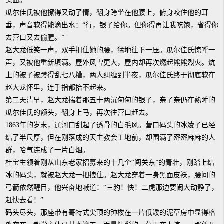
头面。”
瓜尔佳氏被他撩得又动了情，翻身跨坐在他腰上，俯身咬住他的耳
垂，声音软得能滴出水：“行，银子给你。但你得再让我吃饱，省得你
去营口又去偷腥。”
赵大龙低笑一声，双手扣住她的腰，猛地往下一压。瓜尔佳氏惊呼一
声，又被他重新填满。屋外风雪更大，屋内却再次燃起熊熊烈火。炕
上的被子被蹬得乱七八糟，两人纠缠到半夜，瓜尔佳氏终于彻底软在
赵大龙怀里，连手指都抬不起来。
第二天清早，赵大龙揣着那五十两沉甸甸的银子，亲了亲仍在熟睡的
瓜尔佳氏的额头，翻身上马，再次往营口赶去。
1863年的岁末，辽河口刮起了透骨的白毛风。营口码头的冰凌子已经
结了半尺厚，但在刚落成的天主教会工地前，却围满了密密麻麻的人
群，哈气连成了一片白烟。
杜宝生领着刚从山东老家招募来的十几个“闯关东”的青壮，刚踏上结
冰的码头，就被赵大龙一把拽住。赵大龙穿着一身黑面皮袄，腰间的
弓箭依然醒目，他兴奋地喊道：“三豹！快！二虎那边要闹大动静了，
赶快去看！”
码头尽头，那座带有哥特式尖顶的钟楼在一片低矮的泥草房中显得格