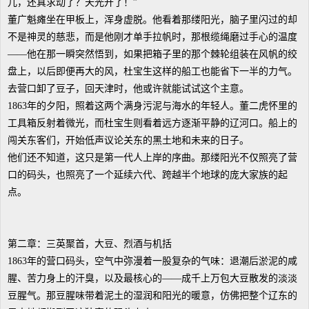
儿，还真求动了？天光开了！”
董广魁瘫坐在甲板上，浑身虚脱。他看着那缕阳光，脑子里闪过的却
不是神灵的慈悲，而是他刚才单手拉帆时，那根缆绳磨过手心的温度
——他在那一瞬突然悟到，如果把箱子里的那个棘轮组装在风帆的绞
盘上，以后即便再大的风，杜宝生这样的船工也能省下一半的力气。
去营口卸了豆子，回天津时，他或许就能试试这个主意。
1863年的夕阳，照着这两个满身污泥与海水的年轻人。董二虎怀里的
工具箱反射着微光，而杜宝生则看着远方逐渐平静的辽河口。船上的
闯关东客们，开始低声议论关东的黑土地和未来的日子。
他们还不知道，这只是第一代人上岸的序曲。那缕阳光不仅照亮了营
口的码头，也照亮了一个延续六代、跨越半个地球的庞大家族的起
点。
第二章：三英聚首，大豆、烈酒与机括
1863年的营口码头，空气中弥漫着一股复杂的气味：退潮后淤泥的咸
腥、苦力身上的汗臭，以及最核心的——成千上万包大豆散发的淡淡
豆腥气。那豆腥味带着泥土的湿润和阳光的暖意，仿佛把整个辽东的