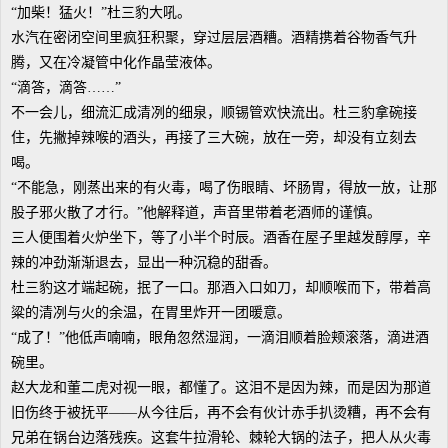
“加柴！猛火！”杜三豹大吼。
水汽在密闭空间里疯狂积聚，穿过层层酒糟。酒精携着谷物香气升
腾，又在冷凝管中化作晶莹液体。
“滴答，滴答……”
不一会儿，细流汇成清冽的细泉，顺锡管欢快流出。杜三豹拿碗接
住，先撇掉辣喉的酒头，再接了三大碗，放在一旁，却没有立刻去
喝。
“不能急，刚蒸出来的有火毒，喝了伤眼睛、坏肠胃，得放一放，让那
股子邪火散了才行。”他解释道，声音里带着老酒师的谨慎。
三人便围着火炉坐下，等了小半个时辰。酒香在屋子里越发醇厚，辛
辣的冲劲渐渐退去，显出一种沉稳的甜香。
杜三豹这才端起碗，抿了一口。那酒入口如刀，却顺喉而下，带着高
粱的清冽与火的余温，在胃里炸开一团暖意。
“成了！”他低声喃喃，眼角忽然湿润，一滴泪顺着脸颊滚落，滴进酒
碗里。
赵大龙和董二虎对视一眼，都懂了。这泪不是因为辣，而是因为那道
旧伤终于被抚平——从今往后，再不会有伙计赤手扒烫糟，再不会有
兄弟在锅台边落残疾。这套牛拉滑轮、棘轮大锅的法子，把人从火毒