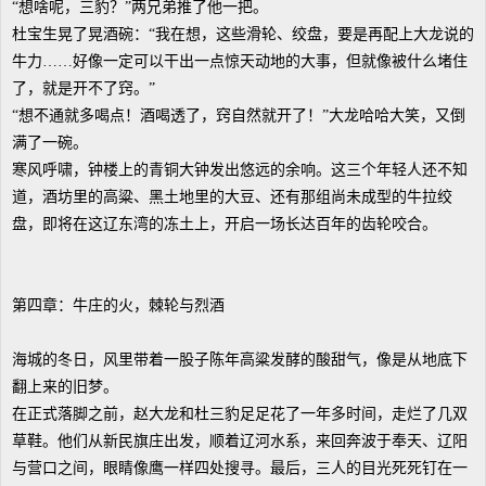
“想啥呢，三豹？”两兄弟推了他一把。
杜宝生晃了晃酒碗：“我在想，这些滑轮、绞盘，要是再配上大龙说的
牛力……好像一定可以干出一点惊天动地的大事，但就像被什么堵住
了，就是开不了窍。”
“想不通就多喝点！酒喝透了，窍自然就开了！”大龙哈哈大笑，又倒
满了一碗。
寒风呼啸，钟楼上的青铜大钟发出悠远的余响。这三个年轻人还不知
道，酒坊里的高粱、黑土地里的大豆、还有那组尚未成型的牛拉绞
盘，即将在这辽东湾的冻土上，开启一场长达百年的齿轮咬合。
第四章：牛庄的火，棘轮与烈酒
海城的冬日，风里带着一股子陈年高粱发酵的酸甜气，像是从地底下
翻上来的旧梦。
在正式落脚之前，赵大龙和杜三豹足足花了一年多时间，走烂了几双
草鞋。他们从新民旗庄出发，顺着辽河水系，来回奔波于奉天、辽阳
与营口之间，眼睛像鹰一样四处搜寻。最后，三人的目光死死钉在一