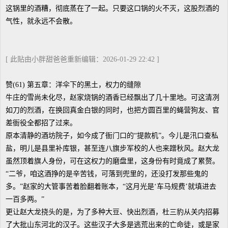
这锅里的酒糟，彻底蒸在了一起。只要这口锅的火不灭，这股烈酒的
气性，就永远不会散。
[ 此贴由小胖甜爸爸重新编辑：2026-01-29 22:42 ]
赞(61) 第五章：洋伞下的黑土，权力的缝隙
牛庄的雪尚未化尽，赵家烧锅的酒香已经飘出了几十里地。可这清冽
如刀的烈酒，在换回真金白银的同时，也把方圆百里的蝇营狗友、官
差衙役全都招了过来。
原本清静的酒坊院子，如今成了衙门口的“提款机”。今儿是汛口查私
盐，明儿是县里补库银，甚至连八旗步军校的人也来蹭秋风。赵大龙
虽然顶着旗人身份，可在这权力的磨盘里，这身份有时竟成了累赘。
“二爷，咱这酒挣的是辛苦钱，可落到兜里的，还没打发那些鬼的
多。”赵家的大管事苦着脸翻着账本，“这月光是‘车马规费’就填进去
一百多两。”
更让赵大龙挠头的是，为了多种大豆、快出烈酒，杜三豹从关内招募
了大批山东河北的汉子。这些汉子大多是逃荒出来的亡命徒，或是家