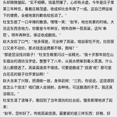
头却微微皱起，“实不相瞒，钱虽然赚了，心却有点虚。今年是庄子里
第三年种豆，看着庄稼茂盛，收成却比去年跌了一成。这自己押运省
下的镖费，全被地里的歉收给抵消了。”
杜宝生抿了一口辛辣的散酒，嘿嘿一笑：“赵爷，地也有累的时候。大
豆这东西贪地力，你要是今年种豆，明年改种一茬高粱，这叫‘串
茬’。明年再种豆，保证收成翻倍。”
赵大龙叹了口气：“地多得是，可全种了高粱，咱自家吃不完，拉到营
口又卖不动价，那点钱连运费都不够，图啥？”
“那是您没找对路子！”杜宝生眼里闪过一丝精光，“我十岁那年就在山
东烟台的酒坊当学徒，整整干了八年，从挑水劈柴到看火蒸酒，什么
活儿都摸透了。高粱直接卖不值钱，可要是酿成了‘烧酒’呢？那可是
白花花的银子往怀里钻啊！”
赵大龙来了兴致，把酒碗一放，身体前倾：“三豹，你说说，这烧酒到
底怎么个烧法？咱们旗人会骑射，会种地，可这酿酒的手艺，我还真
没碰过。”
杜宝生清了清嗓子，像回到了当年酒坊的灶台前，慢条斯理地讲了起
来：
“赵爷，您听好了。传统高粱烧酒，最要紧的是三样东西：好粮、好