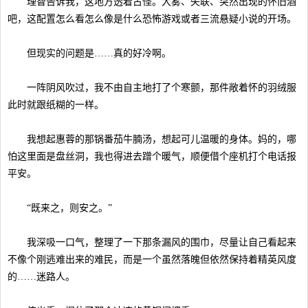
理智告诉我，这地方透着古怪。大雾、失联、突然出现的怀旧酒
吧，这配置怎么看怎么像是什么恐怖游戏或者三流悬疑小说的开场。
但现实的问题是……真的好冷啊。
一阵阴风吹过，我不由自主地打了个寒颤，那件敞着怀的羽绒服
此时就跟纸糊的一样。
我想起惠蓉的那锅番茄牛腩汤，想起可儿温暖的身体。妈的，哪
怕这里面是盘丝洞，我也得进去蹭个暖气，顺便借个座机打个电话报
平安。
“既来之，则安之。”
我深吸一口气，整理了一下那条漏风的围巾，尽量让自己看起来
不像个刚逃难出来的难民，而是一个虽然落魄但依然保持着精英风度
的……迷路人。