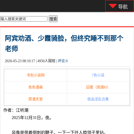
导航
你的位置：
首页
>
都市激情
阿宾劝酒、少霞骑脸，但终究睡不到那个
老师
2026-05-23 08:10:17 |
4950人围观 |
评论:
0
书包小说网
7色小说
色色漫画
囚爱（民国H）
禁漫天堂
极品淫乱合集
作者：江听潮
2025年12月31日，夜。
风像是带着倒刺的鞭子，一下一下往人脖领子里钻。