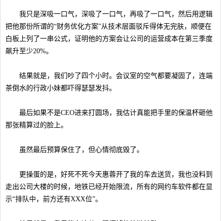
我只是深吸一口气，深吸了一口气，再吸了一口气，然后用逻辑
把他那份所谓的“财务优化方案”从技术层面驳斥得体无完肤，顺便在
白板上列了一串公式，证明他的方案会让公司的运营成本在第三季度
飙升至少20%。
结果就是，我们吵了四个小时。会议室的空气都要凝固了，连端
茶倒水的行政小妹都吓得瑟瑟发抖。
最后如果不是CEO进来打圆场，我估计真能把手里的保温杯砸他
那张精算过的脸上。
虽然最后预算保住了，但心情彻底毁了。
更操蛋的是，好死不死今天惠蓉开了我的车去送货，我也没料到
走出公司大楼的时候，地铁已经开始限流，所有的网约车软件都在显
示“排队中，前方还有XXX位”。