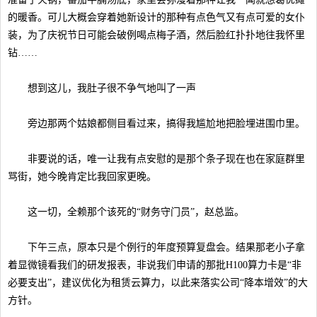
的暖香。可儿大概会穿着她新设计的那种有点色气又有点可爱的女仆
装，为了庆祝节日可能会破例喝点梅子酒，然后脸红扑扑地往我怀里
钻……
想到这儿，我肚子很不争气地叫了一声
旁边那两个姑娘都侧目看过来，搞得我尴尬地把脸埋进围巾里。
非要说的话，唯一让我有点安慰的是那个条子现在也在家庭群里
骂街，她今晚肯定比我回家更晚。
这一切，全赖那个该死的“财务守门员”，赵总监。
下午三点，原本只是个例行的年度预算复盘会。结果那老小子拿
着显微镜看我们的研发报表，非说我们申请的那批H100算力卡是“非
必要支出”，建议优化为租赁云算力，以此来落实公司“降本增效”的大
方针。