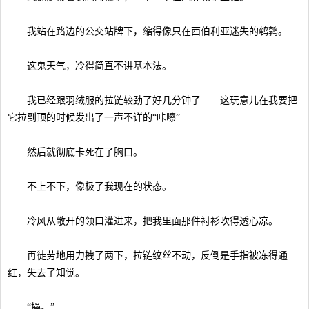
我站在路边的公交站牌下，缩得像只在西伯利亚迷失的鹌鹑。
这鬼天气，冷得简直不讲基本法。
我已经跟羽绒服的拉链较劲了好几分钟了——这玩意儿在我要把
它拉到顶的时候发出了一声不详的“咔嚓”
然后就彻底卡死在了胸口。
不上不下，像极了我现在的状态。
冷风从敞开的领口灌进来，把我里面那件衬衫吹得透心凉。
再徒劳地用力拽了两下，拉链纹丝不动，反倒是手指被冻得通
红，失去了知觉。
“操。”