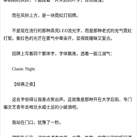
串铜制的风铃，下面挂着一片木质的叶子，轻轻摇曳。
而在风铃上方，是一块霓虹灯招牌。
不是现在流行的那种高亮LED流光字，而是那种老式的充气霓虹
灯管。紫红色的光芒在雾气中晕染开，显得既暧昧又复古。
招牌上写着四个繁体字，字体飘逸，透着一股江湖气：
Classic Night.
【经典之夜】
这名字俗得让我差点笑出声。这就像是那种开在大学后街、专门
骗文艺青年去喝兑水威士忌的小破酒吧。
我站在门口，犹豫了一秒。