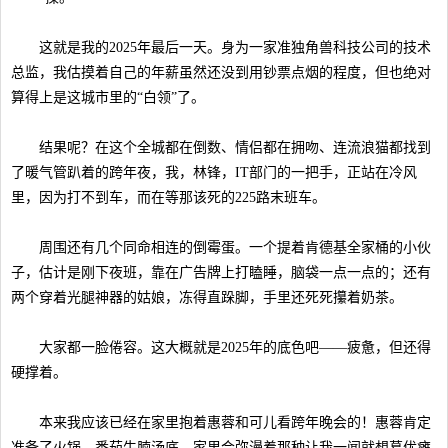
这就是我的2025年最后一天。身为一家准独角兽科技公司的技术
总监，我估摸着自己的年薪虽然还没到用钞票点烟的程度，但也绝对
算得上是这城市里的“白领”了。
结果呢？在这个全城都在倒数、情侣都在拥吻、连流浪猫都找到
了暖气管趴着的跨年夜，我，林锋，IT部门的一把手，正站在冷风
里，因为打不到车，而在等那该死的225路末班车。
周围还有几个同命相连的倒霉蛋。一个提着肯德基全家桶的小伙
子，估计是刚下夜班，靠在广告牌上打瞌睡，脑袋一点一点的；还有
两个穿着光腿神器的姑娘，冻得直跺脚，手里还死死攥着奶茶。
大家都一脸倦容。这大概就是2025年的底色吧——疲惫，但还得
硬撑着。
本来我应该已经在家里抱着惠蓉和可儿看跨年晚会的！惠蓉肯定
准备了火锅，番茄牛腩汤底，家里会弥漫着那种让我一闻就想葛优瘫