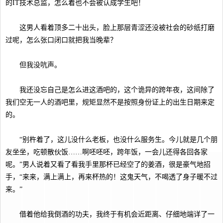
的IT技术总监，怎么着也不会被认成学生吧！
这男人看着顶多二十出头，脸上那层青涩还没被社会的砂纸打磨
过呢，怎么张口闭口就把我当晚辈？
但我没吭声。
我还没忘自己是怎么进这酒吧的，这个诡异的跨年夜，这间除了
我们空无一人的酒吧里，规矩显然不是按照身份证上的出生日期来定
的。
“别杵着了，这儿没什么老板，也没什么服务生。今儿就是几个朋
友坐坐，吃顿散伙饭……啊呸呸呸，跨年饭，一会儿还得各回各家
呢。”男人说着又看了看我手里那杯已经空了的姜酒，很是豪气地招
手，“来来，满上满上，再来杯热的！这鬼天气，不喝透了身子暖不过
来。”
借着他给我倒酒的功夫，我终于有机会近距离、仔细地端详了一