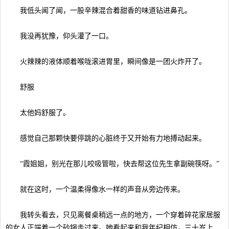
我低头闻了闻，一股辛辣混合着甜香的味道钻进鼻孔。
我没再犹豫，仰头灌了一口。
火辣辣的液体顺着喉咙滚进胃里，瞬间像是一团火炸开了。
舒服
太他妈舒服了。
感觉自己那颗快要停跳的心脏终于又开始有力地搏动起来。
“霞姐姐，别光在那儿咬吸管啦，快去帮这位先生拿副碗筷呀。”
就在这时，一个温柔得像水一样的声音从旁边传来。
我转头看去，只见离餐桌稍远一点的地方，一个穿着碎花家居服
的女人正端着一个砂锅走过来。她看起来和我年纪相仿，三十岁上