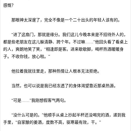
感慨？
那眼神太深邃了，完全不像是一个二十出头的年轻人该有的。
“进了这扇门，那就是缘分。我们这儿今晚本来是不招待外人的，
都是些老朋友在这儿躲清静、跨个年。不过嘛……”他回头看了看桌上
的人，爽朗地笑了笑，“相逢即是客。进来歇歇脚，喝杯热酒暖暖身
子。不收你钱，放心啦。”
他拉着我就往里走，那种热情让人根本无法拒绝。
当然，也可以说是我已经冻透了的身体渴望靠近那桌热源。
“可是……”我刚想假客气两句。
“没什么可是的。”他顺手从桌上抄起半杯还没喝完的酒，递到我
手里，“自家酿的姜酒，度数不高，驱寒最有效，干。”