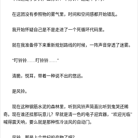
在这团没有参照物的雾气里，时间和空间感都开始错乱。
我开始怀疑自己是不是走进了一个死循环代码里。
就在我准备停下来重新规划路线的时候，一阵声音穿透了迷雾。
“叮铃铃……叮铃铃……”
清脆，悦耳，带着一种说不出的悠远。
是风铃。
现在这种钢筋水泥的森林里，听到风铃声简直比听到鬼哭还稀
奇。现在谁还挂那玩意儿？早就是清一色的电子迎宾器，“欢迎光临”
喊得震天响，要么就是那种性冷淡风的自动门。
风铃，那是上个世纪的产物了吧？