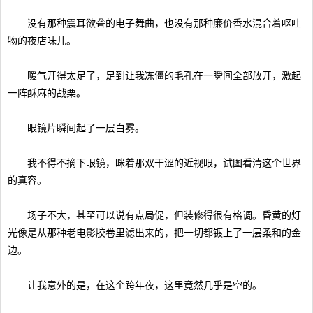
没有那种震耳欲聋的电子舞曲，也没有那种廉价香水混合着呕吐
物的夜店味儿。
暖气开得太足了，足到让我冻僵的毛孔在一瞬间全部放开，激起
一阵酥麻的战栗。
眼镜片瞬间起了一层白雾。
我不得不摘下眼镜，眯着那双干涩的近视眼，试图看清这个世界
的真容。
场子不大，甚至可以说有点局促，但装修得很有格调。昏黄的灯
光像是从那种老电影胶卷里滤出来的，把一切都镀上了一层柔和的金
边。
让我意外的是，在这个跨年夜，这里竟然几乎是空的。