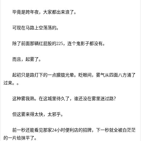
毕竟是跨年夜，大家都出来浪了。
可现在马路上空荡荡的。
除了前面那辆红屁股的225，连个鬼影子都没有。
而且，起雾了。
起初只是路灯下的一点朦胧光晕。眨眼间，雾气从四面八方涌了
过来。。
这种雾我熟。在这城里待久了，谁还没在雾里迷过路？
但这雾来得太快，太邪乎。
前一秒还能看见那家24小时便利店的招牌，下一秒就全被白茫茫
的一片给抹平了。