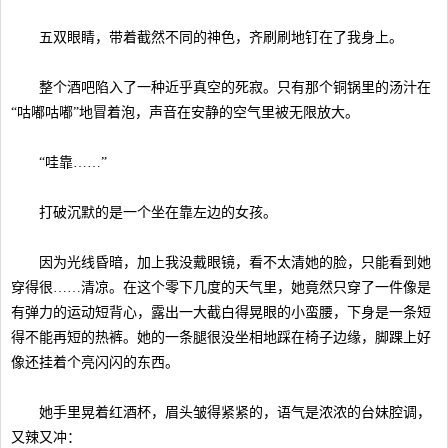
五双眼睛，带着截然不同的神色，齐刷刷地钉在了我身上。
整个酒吧陷入了一种近乎真空的死寂。只有那个铜锅里的汤汁在
“咕嘟咕嘟”地冒着泡，声音在安静的空气里被无限放大。
“哇靠……”
打破沉默的是一个坐在靠左边的女孩。
因为光线昏暗，加上我没戴眼镜，看不太清她的脸，只能看到她
穿得很……清凉。在这个零下几度的天气里，她竟然只穿了一件像是
有弹力的运动短背心，露出一大截白得晃眼的小蛮腰，下身是一条短
得不能再短的热裤。她的一条腿很没坐相地踩在椅子边缘，脚踝上好
像还挂着个亮闪闪的东西。
她手里晃着红酒杯，眉头皱得紧紧的，语气是浓浓的台妹腔调，
又辣又冲：