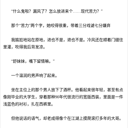
“什么鬼啦？漏风了？怎么放进来个……现代苦力？”
那个“苦力”两个字，她咬得很重，带着三分戏谑七分嫌弃
我尴尬地站在原地，进也不是，退也不是。冷风还在顺着门缝往
里灌，吹得我后背发凉。
“舒妹妹，嘴下留情嘛。”
一个温润的男声响了起来。
坐在主位上的那个男人放下了酒杯。他看起来很年轻，甚至有点
像刚毕业的大学生，穿着那种90年代很流行的宽版西装，里面是一件
浅蓝色的衬衫，扎在西裤里。
但他说话的语气，却老成得像个在江湖上摸爬滚打多年的大哥。