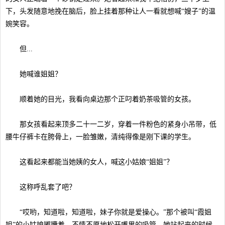
下，头发随意地挽在脑后，脸上挂着那种让人一看就想喊“嫂子”的温
婉笑容。
但...
她喊谁姐姐？
顺着她的目光，我看向桌边那个正叼着奶茶吸管的女孩。
那女孩看起来顶多二十一二岁，穿着一件粉色的紧身小吊带，低
腰牛仔裤卡在胯骨上，一脸雏嫩，清纯得像是刚下课的学生。
这看起来都能当她姨的女人，喊这小姑娘“姐姐”？
这称呼乱套了吧？
“哎哟，知道啦，知道啦，妹子你就是爱操心。”那个被叫“霞姐
姐”的小姑娘嘟囔着，不情不愿地松开嘴里的吸管。她站起来的时候，