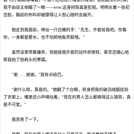
我不由自主地瞄了一眼——wow,这身材简直是犯规。明明长着一张初
恋脸，胸前的布料却被撑得让人担心随时会崩开。
她走到我面前，伸出一只白嫩的手：“先生，外套给我吧。你看
你，一身都是雾水，也不怕把地板弄脏哦。”
虽然话里带着嫌弃，但她接我外套的动作却很轻，甚至还细心地
帮我拍了拍肩头的寒霜。
“谢……谢谢。”我有点结巴。
“谢什么啦，真是的。”她翻了个白眼，转身把我的破羽绒服挂到
了衣架上，嘴里还小声嘀咕着，“现在的男人怎么都搞得这么狼狈，真
是不可爱。”
我苦笑了一下。