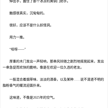
伸出手，握住了那个冰凉的黄铜门把手。
触感很真实，沉甸甸的。
很好，应该不是什么妖怪洞。
用力一推。
“吱呀——”
厚重的木门发出一声轻响，那串风铃随之剧烈地摇晃起来，发出
一串急促而欢快的脆响，像是在欢迎一位久违的老友。
一股混合着烟草味、淡淡的酒香，以及某种……说不清道不明的
脂粉香气的暖流迎面扑来。
这味道，不像是2025年的空气。