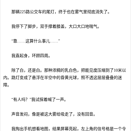
那辆225路公交车的尾灯，终于也在雾气里彻底消失了。
我停下了脚步，双手撑着膝盖，大口大口地喘气。
“靠……这算什么事儿……”
我直起身，环顾四周。
除了白，还是白。那种浓稠的乳白色，把能见度压缩到了10米以
内。路灯变成了悬浮在半空中的昏黄光球，照不透这层层叠叠的迷
障。
“有人吗？”我试探着喊了一声。
声音发闷，像是被这大雾给吸走了，没有回音。
我掏出手机想看地图，结果屏幕亮起，左上角的信号格是一个令