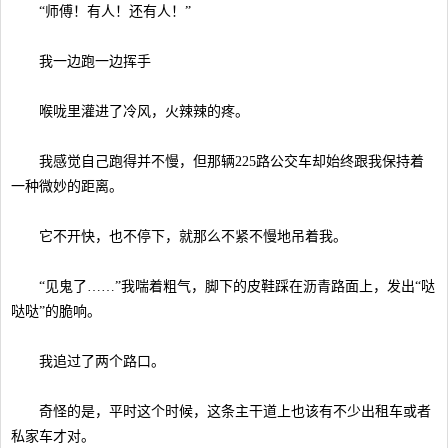
“师傅！有人！还有人！”
我一边跑一边挥手
喉咙里灌进了冷风，火辣辣的疼。
我感觉自己跑得并不慢，但那辆225路公交车却始终跟我保持着
一种微妙的距离。
它不开快，也不停下，就那么不紧不慢地吊着我。
“见鬼了……”我喘着粗气，脚下的皮鞋踩在沥青路面上，发出“哒
哒哒”的脆响。
我追过了两个路口。
奇怪的是，平时这个时候，这条主干道上也该有不少出租车或者
私家车才对。