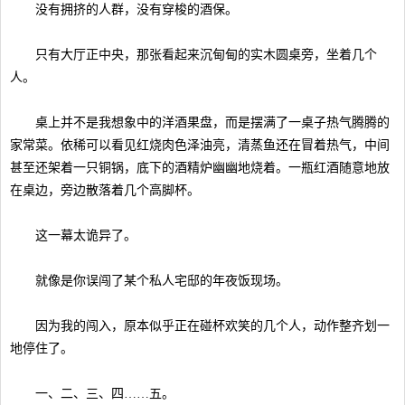
没有拥挤的人群，没有穿梭的酒保。
只有大厅正中央，那张看起来沉甸甸的实木圆桌旁，坐着几个
人。
桌上并不是我想象中的洋酒果盘，而是摆满了一桌子热气腾腾的
家常菜。依稀可以看见红烧肉色泽油亮，清蒸鱼还在冒着热气，中间
甚至还架着一只铜锅，底下的酒精炉幽幽地烧着。一瓶红酒随意地放
在桌边，旁边散落着几个高脚杯。
这一幕太诡异了。
就像是你误闯了某个私人宅邸的年夜饭现场。
因为我的闯入，原本似乎正在碰杯欢笑的几个人，动作整齐划一
地停住了。
一、二、三、四……五。