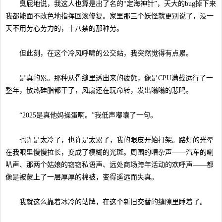
臭屁地说，我这人也算是出了名的“定海神针”，天大的bug掉下来
我都能面不改色地指挥回滚修复。家里那三个妖怪就更别说了，没一
天不用劳心劳力的，十八禁的那种劳。
但此刻，在这个冷风呼啸的公交站，我突然觉得有点累。
是真的累。那种从骨缝里透出来的疲惫，像是CPU满载运行了一
整年，散热硅脂都干了，风扇还在玩命转，发出嗡嗡的悲鸣。
“2025是真他妈操蛋啊。”我低声嘟囔了一句。
也许是太冷了，也许是太累了，我的眼皮开始打架。路灯的光晕
在我眼里慢慢拉长，变成了模糊的光斑。周围的嘈杂声——汽车的喇
叭声、那两个姑娘的窃窃私语声、远处商场跨年活动的欢呼声——都
像是被蒙上了一层厚厚的棉被，变得遥远而失真。
我就这么靠着冰冷的站牌，在这个新旧交替的缝隙里睡着了。