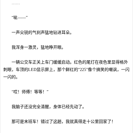
……
“呲——”
一声尖锐的气刹声猛地钻进耳朵。
我浑身一激灵，猛地睁开眼。
一辆公交车正关上车门缓缓启动。红色的尾灯在夜色里显得格外
刺眼，车顶的LED显示屏上，那个鲜红的“225”像个搞笑的嘲讽，一闪
一闪的。
“哎！师傅！等等！”
我脑子还没完全清醒，身体已经先动了。
那可是末班车！错过了这趟，我就真得走十公里回家了！