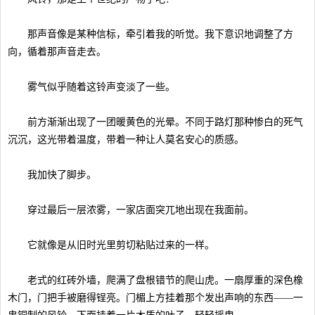
那声音像是某种信标，牵引着我的听觉。我下意识地调整了方
向，循着那声音走去。
雾气似乎随着这铃声变淡了一些。
前方渐渐出现了一团暖黄色的光晕。不同于路灯那种惨白的死气
沉沉，这光带着温度，带着一种让人莫名安心的质感。
我加快了脚步。
穿过最后一层浓雾，一家店面突兀地出现在我面前。
它就像是从旧时光里剪切粘贴过来的一样。
老式的红砖外墙，爬满了盘根错节的爬山虎。一扇厚重的深色橡
木门，门把手被磨得锃亮。门楣上方挂着那个发出声响的东西——一