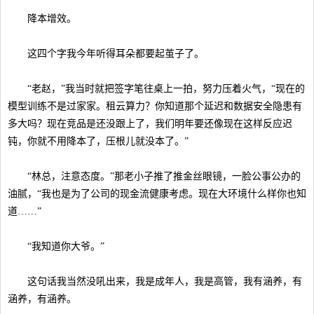
降本增效。
这四个字我今年听得耳朵都要起茧子了。
“老赵，”我当时就把签字笔往桌上一拍，努力压着火气，“现在的
模型训练不是过家家。租云算力？你知道那个延迟和数据安全隐患有
多大吗？现在竞品是还没跟上了，我们明年要还像现在这样反应迟
钝，你就不用降本了，压根儿就没本了。”
“林总，注意态度。”那老小子推了推金丝眼镜，一脸公事公办的
油腻，“我也是为了公司的现金流健康考虑。现在大环境什么样你也知
道……”
“我知道你大爷。”
这句话我当然没吼出来，我是成年人，我是高管，我有涵养，有
涵养，有涵养。