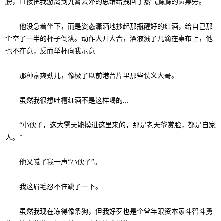
膀，直接把我游离到九霄云外的思绪给拽回了热气腾腾的圆桌旁。
他没急着坐下，而是姿态潇洒地抄起那瓶醒好的红酒，给自己那
个空了一半的杯子倒满。动作大开大合，酒液溅了几滴在桌布上，他
也不在意，反而举杯向我示意
那种豪爽劲儿，像极了以前港台片里那些仗义大哥。
虽然我很想吐槽红酒不是这样喝的...
“小伙子，这大雾天能摸进这里来的，那是老天爷赏脸，都是自家
人。”
他又喊了我一声“小伙子”。
我这眉毛忍不住跳了一下。
虽然我现在冻得像条狗，但我好歹也是个常年跟资本家斗智斗勇