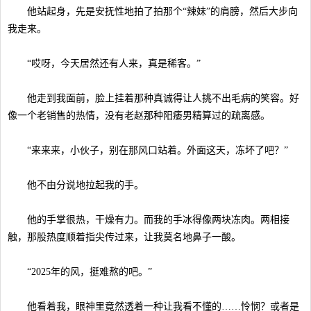
他站起身，先是安抚性地拍了拍那个“辣妹”的肩膀，然后大步向
我走来。
“哎呀，今天居然还有人来，真是稀客。”
他走到我面前，脸上挂着那种真诚得让人挑不出毛病的笑容。好
像一个老销售的热情，没有老赵那种阳痿男精算过的疏离感。
“来来来，小伙子，别在那风口站着。外面这天，冻坏了吧？”
他不由分说地拉起我的手。
他的手掌很热，干燥有力。而我的手冰得像两块冻肉。两相接
触，那股热度顺着指尖传过来，让我莫名地鼻子一酸。
“2025年的风，挺难熬的吧。”
他看着我，眼神里竟然透着一种让我看不懂的……怜悯？或者是