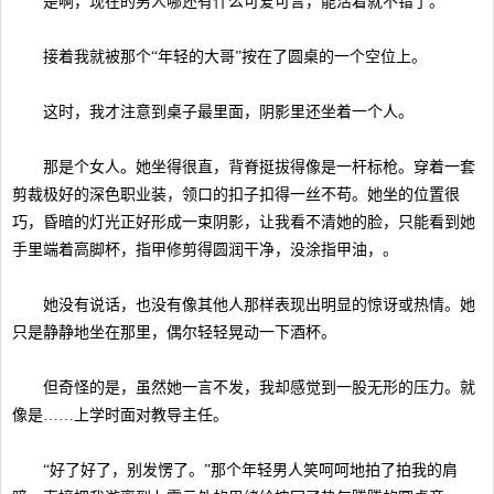
是啊，现在的男人哪还有什么可爱可言，能活着就不错了。
接着我就被那个“年轻的大哥”按在了圆桌的一个空位上。
这时，我才注意到桌子最里面，阴影里还坐着一个人。
那是个女人。她坐得很直，背脊挺拔得像是一杆标枪。穿着一套
剪裁极好的深色职业装，领口的扣子扣得一丝不苟。她坐的位置很
巧，昏暗的灯光正好形成一束阴影，让我看不清她的脸，只能看到她
手里端着高脚杯，指甲修剪得圆润干净，没涂指甲油，。
她没有说话，也没有像其他人那样表现出明显的惊讶或热情。她
只是静静地坐在那里，偶尔轻轻晃动一下酒杯。
但奇怪的是，虽然她一言不发，我却感觉到一股无形的压力。就
像是……上学时面对教导主任。
“好了好了，别发愣了。”那个年轻男人笑呵呵地拍了拍我的肩