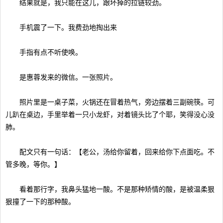
结果就是，我只能在这儿，跟坏掉的拉链较劲。
手机震了一下。我费劲地掏出来
手指有点不听使唤。
是惠蓉发来的微信。一张照片。
照片里是一桌子菜，火锅还在冒着热气，旁边摆着三副碗筷。可
儿趴在桌边，手里举着一只小龙虾，对着镜头比了个耶，笑得没心没
肺。
配文只有一句话：【老公，汤给你留着，回来给你下点面吃。不
管多晚，等你。】
看着那行字，我鼻头猛地一酸。不是那种矫情的酸，是被温柔狠
狠撞了一下的那种酸。